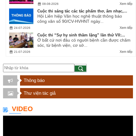
Xem tiếp
08-08-2026
Cuộc thi sáng tác các tác phẩm thơ, âm nhạc,...
Hội Liên hiệp Văn học nghệ thuật thông báo
công văn số 90/CV-HVHNT ngày...
Xem tiếp
24-07-2026
Cuộc thi “Sự hy sinh thầm lặng” lần thứ VII:...
Ở bất cứ nơi đâu có người bệnh cần được chăm
sóc, từ bệnh viện, cơ sở...
Xem tiếp
21-07-2026
Thông báo
Thư viện tác giả
VIDEO