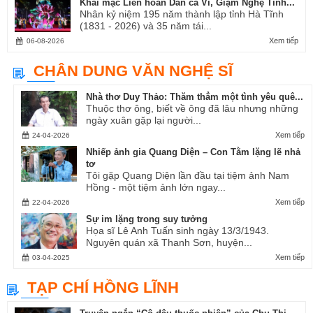
Khai mạc Liên hoan Dân ca Ví, Giặm Nghệ Tĩnh...
Nhân kỷ niệm 195 năm thành lập tỉnh Hà Tĩnh
(1831 - 2026) và 35 năm tái...
Xem tiếp
06-08-2026
CHÂN DUNG VĂN NGHỆ SĨ
Nhà thơ Duy Thảo: Thăm thẳm một tình yêu quê...
Thuộc thơ ông, biết về ông đã lâu nhưng những
ngày xuân gặp lại người...
Xem tiếp
24-04-2026
Nhiếp ảnh gia Quang Diện – Con Tằm lặng lẽ nhả
tơ
Tôi gặp Quang Diện lần đầu tại tiệm ảnh Nam
Hồng - một tiệm ảnh lớn ngay...
Xem tiếp
22-04-2026
Sự im lặng trong suy tưởng
Họa sĩ Lê Anh Tuấn sinh ngày 13/3/1943.
Nguyên quán xã Thanh Sơn, huyện...
Xem tiếp
03-04-2025
TẠP CHÍ HỒNG LĨNH