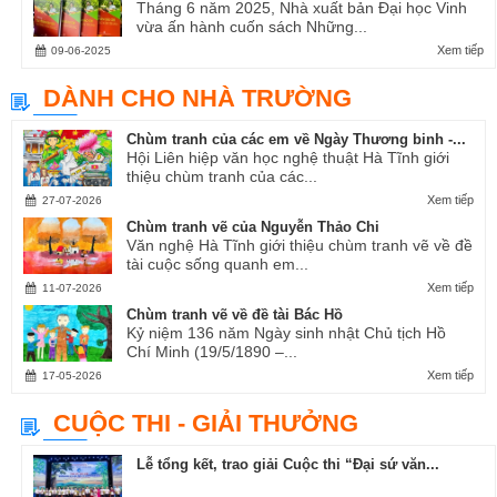
Tháng 6 năm 2025, Nhà xuất bản Đại học Vinh
vừa ấn hành cuốn sách Những...
Xem tiếp
09-06-2025
DÀNH CHO NHÀ TRƯỜNG
Chùm tranh của các em về Ngày Thương binh -...
Hội Liên hiệp văn học nghệ thuật Hà Tĩnh giới
thiệu chùm tranh của các...
Xem tiếp
27-07-2026
Chùm tranh vẽ của Nguyễn Thảo Chi
Văn nghệ Hà Tĩnh giới thiệu chùm tranh vẽ về đề
tài cuộc sống quanh em...
Xem tiếp
11-07-2026
Chùm tranh vẽ về đề tài Bác Hồ
Kỷ niệm 136 năm Ngày sinh nhật Chủ tịch Hồ
Chí Minh (19/5/1890 –...
Xem tiếp
17-05-2026
CUỘC THI - GIẢI THƯỞNG
Lễ tổng kết, trao giải Cuộc thi “Đại sứ văn...