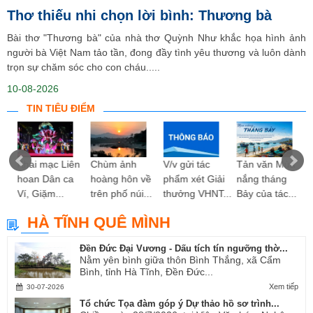
Thơ thiếu nhi chọn lời bình: Thương bà
Bài thơ "Thương bà" của nhà thơ Quỳnh Như khắc họa hình ảnh
người bà Việt Nam tảo tần, đong đầy tình yêu thương và luôn dành
trọn sự chăm sóc cho con cháu.....
10-08-2026
TIN TIÊU ĐIỂM
ng
Khai mạc Liên
Chùm ảnh
V/v gửi tác
Tản văn Mùa
hoan Dân ca
hoàng hôn về
phẩm xét Giải
nắng tháng
Ví, Giặm...
trên phố núi...
thưởng VHNT...
Bảy của tác...
HÀ TĨNH QUÊ MÌNH
Đền Đức Đại Vương - Dấu tích tín ngưỡng thờ...
Nằm yên bình giữa thôn Bình Thắng, xã Cẩm
Bình, tỉnh Hà Tĩnh, Đền Đức...
Xem tiếp
30-07-2026
Tổ chức Tọa đàm góp ý Dự thảo hồ sơ trình...