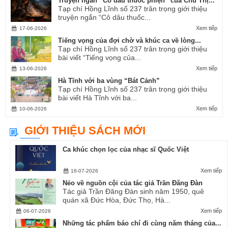
Truyện ngắn “Cô dâu thuốc phiện” của Chu Thị...
Tạp chí Hồng Lĩnh số 237 trân trọng giới thiệu
truyện ngắn “Cô dâu thuốc...
Xem tiếp
17-06-2026
Tiếng vọng của đợi chờ và khúc ca về lòng...
Tạp chí Hồng Lĩnh số 237 trân trọng giới thiệu
bài viết “Tiếng vọng của...
Xem tiếp
13-06-2026
Hà Tĩnh với ba vùng “Bát Cảnh”
Tạp chí Hồng Lĩnh số 237 trân trọng giới thiệu
bài viết Hà Tĩnh với ba...
Xem tiếp
10-06-2026
GIỚI THIỆU SÁCH MỚI
Ca khúc chọn lọc của nhạc sĩ Quốc Việt
Xem tiếp
16-07-2026
Nẻo về nguồn cội của tác giả Trần Đăng Đàn
Tác giả Trần Đăng Đàn sinh năm 1950, quê
quán xã Đức Hòa, Đức Thọ, Hà...
Xem tiếp
06-07-2026
Những tác phẩm báo chí đi cùng năm tháng của...