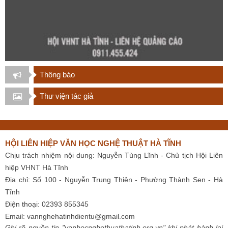
Thông báo
Thư viện tác giả
HỘI LIÊN HIỆP VĂN HỌC NGHỆ THUẬT HÀ TĨNH
Chịu trách nhiệm nội dung: Nguyễn Tùng Lĩnh - Chủ tịch Hội Liên
hiệp VHNT Hà Tĩnh
Địa chỉ: Số 100 - Nguyễn Trung Thiên - Phường Thành Sen - Hà
Tĩnh
Điện thoại: 02393 855345
Email:
vannghehatinhdientu@gmail.com
Ghi rõ nguồn tin "vanhocnghethuathatinh.org.vn" khi phát hành lại