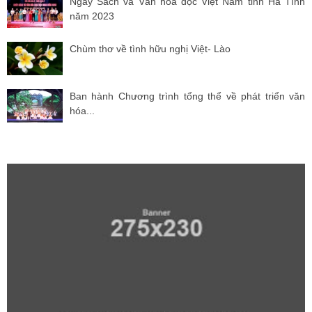
Ngày Sách và Văn hóa đọc Việt Nam tỉnh Hà Tĩnh
năm 2023
Chùm thơ về tình hữu nghị Việt- Lào
Ban hành Chương trình tổng thể về phát triển văn
hóa...