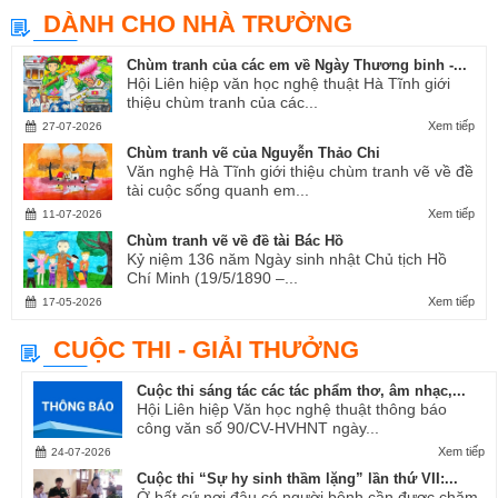
DÀNH CHO NHÀ TRƯỜNG
Chùm tranh của các em về Ngày Thương binh -...
Hội Liên hiệp văn học nghệ thuật Hà Tĩnh giới
thiệu chùm tranh của các...
Xem tiếp
27-07-2026
Chùm tranh vẽ của Nguyễn Thảo Chi
Văn nghệ Hà Tĩnh giới thiệu chùm tranh vẽ về đề
tài cuộc sống quanh em...
Xem tiếp
11-07-2026
Chùm tranh vẽ về đề tài Bác Hồ
Kỷ niệm 136 năm Ngày sinh nhật Chủ tịch Hồ
Chí Minh (19/5/1890 –...
Xem tiếp
17-05-2026
CUỘC THI - GIẢI THƯỞNG
Cuộc thi sáng tác các tác phẩm thơ, âm nhạc,...
Hội Liên hiệp Văn học nghệ thuật thông báo
công văn số 90/CV-HVHNT ngày...
Xem tiếp
24-07-2026
Cuộc thi “Sự hy sinh thầm lặng” lần thứ VII:...
Ở bất cứ nơi đâu có người bệnh cần được chăm