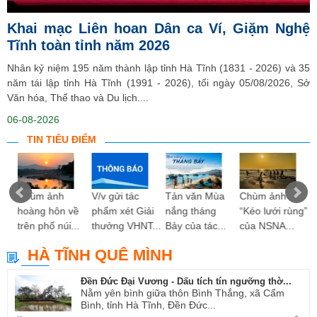
Khai mạc Liên hoan Dân ca Ví, Giặm Nghệ
Tĩnh toàn tỉnh năm 2026
Nhân kỷ niệm 195 năm thành lập tỉnh Hà Tĩnh (1831 - 2026) và 35
năm tái lập tỉnh Hà Tĩnh (1991 - 2026), tối ngày 05/08/2026, Sở
Văn hóa, Thể thao và Du lịch....
06-08-2026
TIN TIÊU ĐIỂM
 hy
Chùm ảnh
V/v gửi tác
Tản văn Mùa
Chùm ảnh
ng”
hoàng hôn về
phẩm xét Giải
nắng tháng
“Kéo lưới rùng”
trên phố núi...
thưởng VHNT...
Bảy của tác...
của NSNA...
HÀ TĨNH QUÊ MÌNH
Đền Đức Đại Vương - Dấu tích tín ngưỡng thờ...
Nằm yên bình giữa thôn Bình Thắng, xã Cẩm
Bình, tỉnh Hà Tĩnh, Đền Đức...