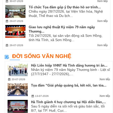
Xem tiếp
30-07-2026
Tổ chức Tọa đàm góp ý Dự thảo hồ sơ trình...
Chiều ngày 28/7/2026, tại Viện Văn hóa, Nghệ
thuật, Thể thao và Du lịch...
Xem tiếp
29-07-2026
Giao lưu nghệ thuật Kỷ niệm 79 năm ngày
Thương...
Tối 24/7/2026, tại sân vận động xã Sơn Hồng,
tỉnh Hà Tĩnh, xã Sơn Hồng...
Xem tiếp
26-07-2026
ĐỜI SỐNG VĂN NGHỆ
Hội Liên hiệp VHNT Hà Tĩnh dâng hương tri ân...
Nhân kỷ niệm 79 năm Ngày Thương binh - Liệt sĩ
(27/7/1947 - 27/7/2026),...
Xem tiếp
20-07-2026
Tọa đàm “Giải pháp quảng bá, kết nối, lan tỏa...
Xem tiếp
13-07-2026
Hà Tĩnh giành 4 huy chương tại Hội diễn Đàn,...
Sau 5 ngày diễn ra sôi nổi và giàu bản sắc, tối
8/7, tại TP. Huế, Cục...