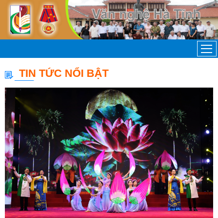
TIN TỨC NỔI BẬT