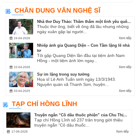
CHÂN DUNG VĂN NGHỆ SĨ
Nhà thơ Duy Thảo: Thăm thẳm một tình yêu quê...
Thuộc thơ ông, biết về ông đã lâu nhưng những
ngày xuân gặp lại người...
Xem tiếp
24-04-2026
Nhiếp ảnh gia Quang Diện – Con Tằm lặng lẽ nhả
tơ
Tôi gặp Quang Diện lần đầu tại tiệm ảnh Nam
Hồng - một tiệm ảnh lớn ngay...
Xem tiếp
22-04-2026
Sự im lặng trong suy tưởng
Họa sĩ Lê Anh Tuấn sinh ngày 13/3/1943.
Nguyên quán xã Thanh Sơn, huyện...
Xem tiếp
03-04-2025
TẠP CHÍ HỒNG LĨNH
Truyện ngắn “Cô dâu thuốc phiện” của Chu Thị...
Tạp chí Hồng Lĩnh số 237 trân trọng giới thiệu
truyện ngắn “Cô dâu thuốc...
Xem tiếp
17-06-2026