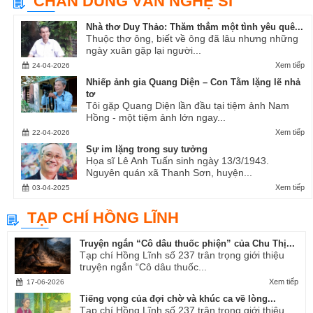
CHÂN DUNG VĂN NGHỆ SĨ
Nhà thơ Duy Thảo: Thăm thẳm một tình yêu quê...
Thuộc thơ ông, biết về ông đã lâu nhưng những
ngày xuân gặp lại người...
Xem tiếp
24-04-2026
Nhiếp ảnh gia Quang Diện – Con Tằm lặng lẽ nhả
tơ
Tôi gặp Quang Diện lần đầu tại tiệm ảnh Nam
Hồng - một tiệm ảnh lớn ngay...
Xem tiếp
22-04-2026
Sự im lặng trong suy tưởng
Họa sĩ Lê Anh Tuấn sinh ngày 13/3/1943.
Nguyên quán xã Thanh Sơn, huyện...
Xem tiếp
03-04-2025
TẠP CHÍ HỒNG LĨNH
Truyện ngắn “Cô dâu thuốc phiện” của Chu Thị...
Tạp chí Hồng Lĩnh số 237 trân trọng giới thiệu
truyện ngắn “Cô dâu thuốc...
Xem tiếp
17-06-2026
Tiếng vọng của đợi chờ và khúc ca về lòng...
Tạp chí Hồng Lĩnh số 237 trân trọng giới thiệu