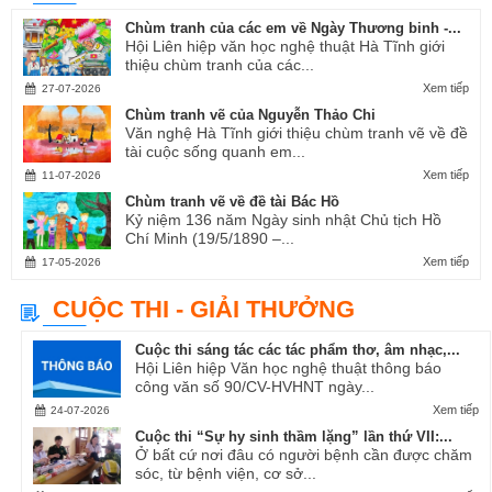
Chùm tranh của các em về Ngày Thương binh -...
Hội Liên hiệp văn học nghệ thuật Hà Tĩnh giới
thiệu chùm tranh của các...
Xem tiếp
27-07-2026
Chùm tranh vẽ của Nguyễn Thảo Chi
Văn nghệ Hà Tĩnh giới thiệu chùm tranh vẽ về đề
tài cuộc sống quanh em...
Xem tiếp
11-07-2026
Chùm tranh vẽ về đề tài Bác Hồ
Kỷ niệm 136 năm Ngày sinh nhật Chủ tịch Hồ
Chí Minh (19/5/1890 –...
Xem tiếp
17-05-2026
CUỘC THI - GIẢI THƯỞNG
Cuộc thi sáng tác các tác phẩm thơ, âm nhạc,...
Hội Liên hiệp Văn học nghệ thuật thông báo
công văn số 90/CV-HVHNT ngày...
Xem tiếp
24-07-2026
Cuộc thi “Sự hy sinh thầm lặng” lần thứ VII:...
Ở bất cứ nơi đâu có người bệnh cần được chăm
sóc, từ bệnh viện, cơ sở...