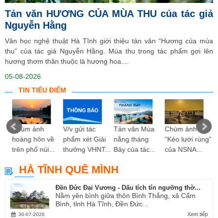
Tản văn HƯƠNG CỦA MÙA THU của tác giả
Nguyễn Hằng
Văn học nghệ thuật Hà Tĩnh giới thiệu tản văn “Hương của mùa
thu” của tác giả Nguyễn Hằng. Mùa thu trong tác phẩm gợi lên
hương thơm thân thuộc là hương hoa....
05-08-2026
TIN TIÊU ĐIỂM
 hy
Chùm ảnh
V/v gửi tác
Tản văn Mùa
Chùm ảnh
ng”
hoàng hôn về
phẩm xét Giải
nắng tháng
“Kéo lưới rùng”
trên phố núi...
thưởng VHNT...
Bảy của tác...
của NSNA...
HÀ TĨNH QUÊ MÌNH
Đền Đức Đại Vương - Dấu tích tín ngưỡng thờ...
Nằm yên bình giữa thôn Bình Thắng, xã Cẩm
Bình, tỉnh Hà Tĩnh, Đền Đức...
Xem tiếp
30-07-2026