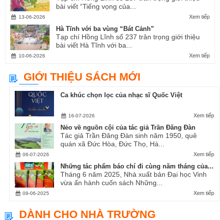
bài viết “Tiếng vọng của...
Xem tiếp
13-06-2026
Hà Tĩnh với ba vùng “Bát Cảnh”
Tạp chí Hồng Lĩnh số 237 trân trọng giới thiệu
bài viết Hà Tĩnh với ba...
Xem tiếp
10-06-2026
GIỚI THIỆU SÁCH MỚI
Ca khúc chọn lọc của nhạc sĩ Quốc Việt
Xem tiếp
16-07-2026
Nẻo về nguồn cội của tác giả Trần Đăng Đàn
Tác giả Trần Đăng Đàn sinh năm 1950, quê
quán xã Đức Hòa, Đức Thọ, Hà...
Xem tiếp
06-07-2026
Những tác phẩm báo chí đi cùng năm tháng của...
Tháng 6 năm 2025, Nhà xuất bản Đại học Vinh
vừa ấn hành cuốn sách Những...
Xem tiếp
09-06-2025
DÀNH CHO NHÀ TRƯỜNG