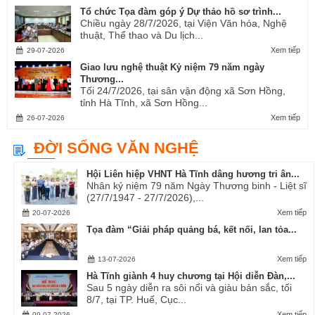
Tổ chức Tọa đàm góp ý Dự thảo hồ sơ trình...
Chiều ngày 28/7/2026, tại Viện Văn hóa, Nghệ
thuật, Thể thao và Du lịch...
Xem tiếp
29-07-2026
Giao lưu nghệ thuật Kỷ niệm 79 năm ngày
Thương...
Tối 24/7/2026, tại sân vận động xã Sơn Hồng,
tỉnh Hà Tĩnh, xã Sơn Hồng...
Xem tiếp
26-07-2026
ĐỜI SỐNG VĂN NGHỆ
Hội Liên hiệp VHNT Hà Tĩnh dâng hương tri ân...
Nhân kỷ niệm 79 năm Ngày Thương binh - Liệt sĩ
(27/7/1947 - 27/7/2026),...
Xem tiếp
20-07-2026
Tọa đàm “Giải pháp quảng bá, kết nối, lan tỏa...
Xem tiếp
13-07-2026
Hà Tĩnh giành 4 huy chương tại Hội diễn Đàn,...
Sau 5 ngày diễn ra sôi nổi và giàu bản sắc, tối
8/7, tại TP. Huế, Cục...
Xem tiếp
09-07-2026