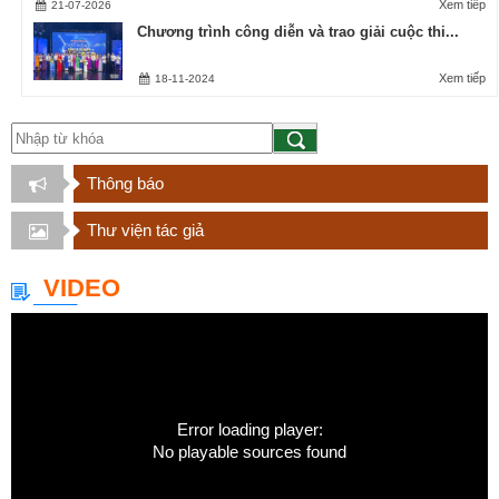
Xem tiếp
21-07-2026
Chương trình công diễn và trao giải cuộc thi...
Xem tiếp
18-11-2024
Thông báo
Thư viện tác giả
VIDEO
Error loading player:
No playable sources found