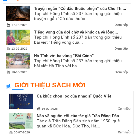
Truyện ngắn “Cô dâu thuốc phiện” của Chu Thị...
Tạp chí Hồng Lĩnh số 237 trân trọng giới thiệu
truyện ngắn “Cô dâu thuốc...
Xem tiếp
17-06-2026
Tiếng vọng của đợi chờ và khúc ca về lòng...
Tạp chí Hồng Lĩnh số 237 trân trọng giới thiệu
bài viết “Tiếng vọng của...
Xem tiếp
13-06-2026
Hà Tĩnh với ba vùng “Bát Cảnh”
Tạp chí Hồng Lĩnh số 237 trân trọng giới thiệu
bài viết Hà Tĩnh với ba...
Xem tiếp
10-06-2026
GIỚI THIỆU SÁCH MỚI
Ca khúc chọn lọc của nhạc sĩ Quốc Việt
Xem tiếp
16-07-2026
Nẻo về nguồn cội của tác giả Trần Đăng Đàn
Tác giả Trần Đăng Đàn sinh năm 1950, quê
quán xã Đức Hòa, Đức Thọ, Hà...
Xem tiếp
06-07-2026