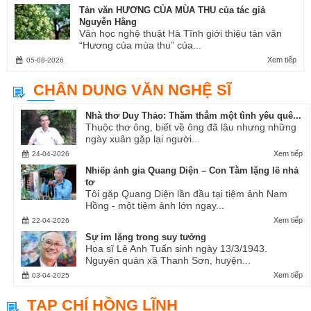
Tản văn HƯƠNG CỦA MÙA THU của tác giả
Nguyễn Hằng
Văn học nghệ thuật Hà Tĩnh giới thiệu tản văn
“Hương của mùa thu” của...
Xem tiếp
05-08-2026
CHÂN DUNG VĂN NGHỆ SĨ
Nhà thơ Duy Thảo: Thăm thẳm một tình yêu quê...
Thuộc thơ ông, biết về ông đã lâu nhưng những
ngày xuân gặp lại người...
Xem tiếp
24-04-2026
Nhiếp ảnh gia Quang Diện – Con Tằm lặng lẽ nhả
tơ
Tôi gặp Quang Diện lần đầu tại tiệm ảnh Nam
Hồng - một tiệm ảnh lớn ngay...
Xem tiếp
22-04-2026
Sự im lặng trong suy tưởng
Họa sĩ Lê Anh Tuấn sinh ngày 13/3/1943.
Nguyên quán xã Thanh Sơn, huyện...
Xem tiếp
03-04-2025
TẠP CHÍ HỒNG LĨNH