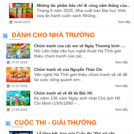
Những tác phẩm báo chí đi cùng năm tháng của...
Tháng 6 năm 2025, Nhà xuất bản Đại học Vinh
vừa ấn hành cuốn sách Những...
Xem tiếp
09-06-2025
DÀNH CHO NHÀ TRƯỜNG
Chùm tranh của các em về Ngày Thương binh -...
Hội Liên hiệp văn học nghệ thuật Hà Tĩnh giới
thiệu chùm tranh của các...
Xem tiếp
27-07-2026
Chùm tranh vẽ của Nguyễn Thảo Chi
Văn nghệ Hà Tĩnh giới thiệu chùm tranh vẽ về đề
tài cuộc sống quanh em...
Xem tiếp
11-07-2026
Chùm tranh vẽ về đề tài Bác Hồ
Kỷ niệm 136 năm Ngày sinh nhật Chủ tịch Hồ
Chí Minh (19/5/1890 –...
Xem tiếp
17-05-2026
CUỘC THI - GIẢI THƯỞNG
Lễ tổng kết, trao giải Cuộc thi “Đại sứ văn...