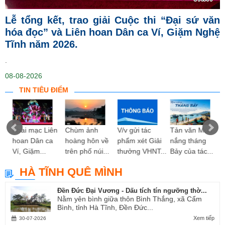
Lễ tổng kết, trao giải Cuộc thi “Đại sứ văn
hóa đọc” và Liên hoan Dân ca Ví, Giặm Nghệ
Tĩnh năm 2026.
.
08-08-2026
TIN TIÊU ĐIỂM
ng
Khai mạc Liên
Chùm ảnh
V/v gửi tác
Tản văn Mùa
hoan Dân ca
hoàng hôn về
phẩm xét Giải
nắng tháng
Ví, Giặm...
trên phố núi...
thưởng VHNT...
Bảy của tác...
HÀ TĨNH QUÊ MÌNH
Đền Đức Đại Vương - Dấu tích tín ngưỡng thờ...
Nằm yên bình giữa thôn Bình Thắng, xã Cẩm
Bình, tỉnh Hà Tĩnh, Đền Đức...
Xem tiếp
30-07-2026