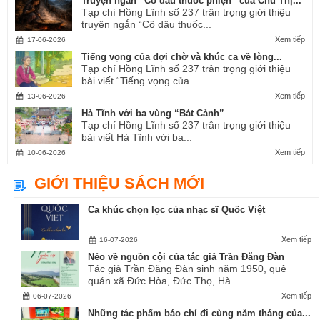
Truyện ngắn “Cô dâu thuốc phiện” của Chu Thị...
Tạp chí Hồng Lĩnh số 237 trân trọng giới thiệu
truyện ngắn “Cô dâu thuốc...
Xem tiếp
17-06-2026
Tiếng vọng của đợi chờ và khúc ca về lòng...
Tạp chí Hồng Lĩnh số 237 trân trọng giới thiệu
bài viết “Tiếng vọng của...
Xem tiếp
13-06-2026
Hà Tĩnh với ba vùng “Bát Cảnh”
Tạp chí Hồng Lĩnh số 237 trân trọng giới thiệu
bài viết Hà Tĩnh với ba...
Xem tiếp
10-06-2026
GIỚI THIỆU SÁCH MỚI
Ca khúc chọn lọc của nhạc sĩ Quốc Việt
Xem tiếp
16-07-2026
Nẻo về nguồn cội của tác giả Trần Đăng Đàn
Tác giả Trần Đăng Đàn sinh năm 1950, quê
quán xã Đức Hòa, Đức Thọ, Hà...
Xem tiếp
06-07-2026
Những tác phẩm báo chí đi cùng năm tháng của...