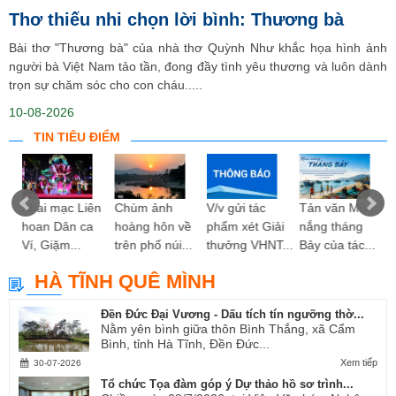
Thơ thiếu nhi chọn lời bình: Thương bà
Bài thơ "Thương bà" của nhà thơ Quỳnh Như khắc họa hình ảnh
người bà Việt Nam tảo tần, đong đầy tình yêu thương và luôn dành
trọn sự chăm sóc cho con cháu.....
10-08-2026
TIN TIÊU ĐIỂM
ng
Khai mạc Liên
Chùm ảnh
V/v gửi tác
Tản văn Mùa
hoan Dân ca
hoàng hôn về
phẩm xét Giải
nắng tháng
Ví, Giặm...
trên phố núi...
thưởng VHNT...
Bảy của tác...
HÀ TĨNH QUÊ MÌNH
Đền Đức Đại Vương - Dấu tích tín ngưỡng thờ...
Nằm yên bình giữa thôn Bình Thắng, xã Cẩm
Bình, tỉnh Hà Tĩnh, Đền Đức...
Xem tiếp
30-07-2026
Tổ chức Tọa đàm góp ý Dự thảo hồ sơ trình...