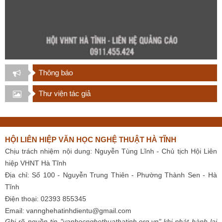
Thông báo
Thư viện tác giả
HỘI LIÊN HIỆP VĂN HỌC NGHỆ THUẬT HÀ TĨNH
Chịu trách nhiệm nội dung: Nguyễn Tùng Lĩnh - Chủ tịch Hội Liên
hiệp VHNT Hà Tĩnh
Địa chỉ: Số 100 - Nguyễn Trung Thiên - Phường Thành Sen - Hà
Tĩnh
Điện thoại: 02393 855345
Email:
vannghehatinhdientu@gmail.com
Ghi rõ nguồn tin "vanhocnghethuathatinh.org.vn" khi phát hành lại