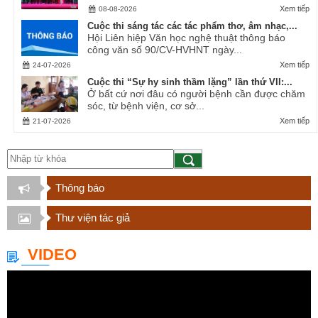
Xem tiếp
08-08-2026
Cuộc thi sáng tác các tác phẩm thơ, âm nhạc,...
Hội Liên hiệp Văn học nghệ thuật thông báo
công văn số 90/CV-HVHNT ngày...
Xem tiếp
24-07-2026
Cuộc thi “Sự hy sinh thầm lặng” lần thứ VII:...
Ở bất cứ nơi đâu có người bệnh cần được chăm
sóc, từ bệnh viện, cơ sở...
Xem tiếp
21-07-2026
Thông báo
Thư viện tác giả
VIDEO