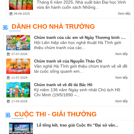
Tháng 6 năm 2025, Nhà xuất bản Đại học Vinh
vừa ấn hành cuốn sách Những...
Xem tiếp
09-06-2025
DÀNH CHO NHÀ TRƯỜNG
Chùm tranh của các em về Ngày Thương binh -...
Hội Liên hiệp văn học nghệ thuật Hà Tĩnh giới
thiệu chùm tranh của các...
Xem tiếp
27-07-2026
Chùm tranh vẽ của Nguyễn Thảo Chi
Văn nghệ Hà Tĩnh giới thiệu chùm tranh vẽ về đề
tài cuộc sống quanh em...
Xem tiếp
11-07-2026
Chùm tranh vẽ về đề tài Bác Hồ
Kỷ niệm 136 năm Ngày sinh nhật Chủ tịch Hồ
Chí Minh (19/5/1890 –...
Xem tiếp
17-05-2026
CUỘC THI - GIẢI THƯỞNG
Lễ tổng kết, trao giải Cuộc thi “Đại sứ văn...