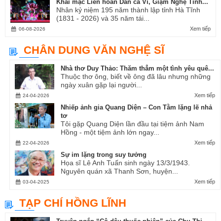
Khai mạc Liên hoan Dân ca Ví, Giặm Nghệ Tĩnh...
Nhân kỷ niệm 195 năm thành lập tỉnh Hà Tĩnh
(1831 - 2026) và 35 năm tái...
Xem tiếp
06-08-2026
CHÂN DUNG VĂN NGHỆ SĨ
Nhà thơ Duy Thảo: Thăm thẳm một tình yêu quê...
Thuộc thơ ông, biết về ông đã lâu nhưng những
ngày xuân gặp lại người...
Xem tiếp
24-04-2026
Nhiếp ảnh gia Quang Diện – Con Tằm lặng lẽ nhả
tơ
Tôi gặp Quang Diện lần đầu tại tiệm ảnh Nam
Hồng - một tiệm ảnh lớn ngay...
Xem tiếp
22-04-2026
Sự im lặng trong suy tưởng
Họa sĩ Lê Anh Tuấn sinh ngày 13/3/1943.
Nguyên quán xã Thanh Sơn, huyện...
Xem tiếp
03-04-2025
TẠP CHÍ HỒNG LĨNH