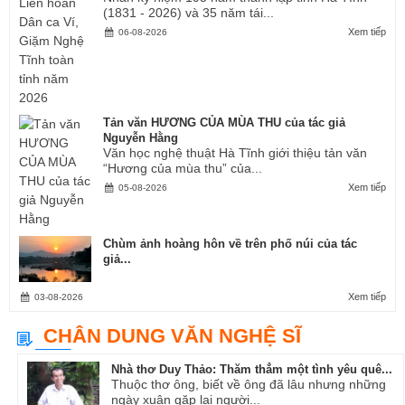
(1831 - 2026) và 35 năm tái...
Xem tiếp
06-08-2026
Tản văn HƯƠNG CỦA MÙA THU của tác giả
Nguyễn Hằng
Văn học nghệ thuật Hà Tĩnh giới thiệu tản văn
“Hương của mùa thu” của...
Xem tiếp
05-08-2026
Chùm ảnh hoàng hôn về trên phố núi của tác
giả...
Xem tiếp
03-08-2026
CHÂN DUNG VĂN NGHỆ SĨ
Nhà thơ Duy Thảo: Thăm thẳm một tình yêu quê...
Thuộc thơ ông, biết về ông đã lâu nhưng những
ngày xuân gặp lại người...