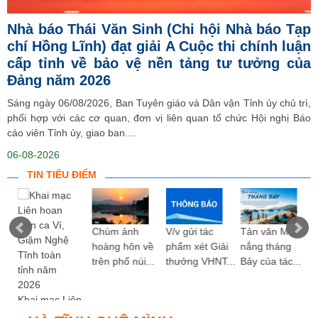
Nhà báo Thái Văn Sinh (Chi hội Nhà báo Tạp
chí Hồng Lĩnh) đạt giải A Cuộc thi chính luận
cấp tỉnh về bảo vệ nền tảng tư tưởng của
Đảng năm 2026
Sáng ngày 06/08/2026, Ban Tuyên giáo và Dân vận Tỉnh ủy chủ trì,
phối hợp với các cơ quan, đơn vị liên quan tổ chức Hội nghị Báo
cáo viên Tỉnh ủy, giao ban....
06-08-2026
TIN TIÊU ĐIỂM
ng
Chùm ảnh
V/v gửi tác
Tản văn Mùa
hoàng hôn về
phẩm xét Giải
nắng tháng
trên phố núi...
thưởng VHNT...
Bảy của tác...
Khai mạc Liên
hoan Dân ca