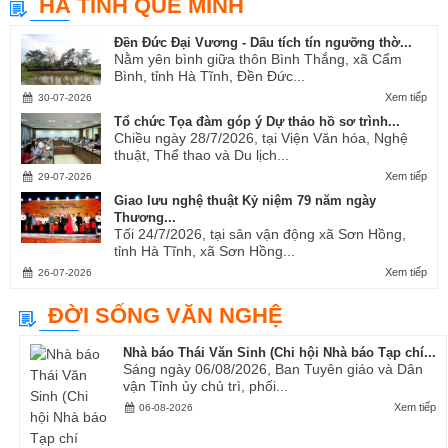
HÀ TĨNH QUÊ MÌNH
Ví, Giặm...
Đền Đức Đại Vương - Dấu tích tín ngưỡng thờ...
Nằm yên bình giữa thôn Bình Thắng, xã Cẩm
Bình, tỉnh Hà Tĩnh, Đền Đức...
Xem tiếp
30-07-2026
Tổ chức Tọa đàm góp ý Dự thảo hồ sơ trình...
Chiều ngày 28/7/2026, tại Viện Văn hóa, Nghệ
thuật, Thể thao và Du lịch...
Xem tiếp
29-07-2026
Giao lưu nghệ thuật Kỷ niệm 79 năm ngày
Thương...
Tối 24/7/2026, tại sân vận động xã Sơn Hồng,
tỉnh Hà Tĩnh, xã Sơn Hồng...
Xem tiếp
26-07-2026
ĐỜI SỐNG VĂN NGHỆ
Nhà báo Thái Văn Sinh (Chi hội Nhà báo Tạp chí...
Sáng ngày 06/08/2026, Ban Tuyên giáo và Dân
vận Tỉnh ủy chủ trì, phối...
Xem tiếp
06-08-2026