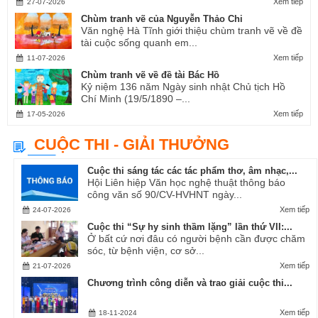
Xem tiếp
27-07-2026
Chùm tranh vẽ của Nguyễn Thảo Chi
Văn nghệ Hà Tĩnh giới thiệu chùm tranh vẽ về đề
tài cuộc sống quanh em...
Xem tiếp
11-07-2026
Chùm tranh vẽ về đề tài Bác Hồ
Kỷ niệm 136 năm Ngày sinh nhật Chủ tịch Hồ
Chí Minh (19/5/1890 –...
Xem tiếp
17-05-2026
CUỘC THI - GIẢI THƯỞNG
Cuộc thi sáng tác các tác phẩm thơ, âm nhạc,...
Hội Liên hiệp Văn học nghệ thuật thông báo
công văn số 90/CV-HVHNT ngày...
Xem tiếp
24-07-2026
Cuộc thi “Sự hy sinh thầm lặng” lần thứ VII:...
Ở bất cứ nơi đâu có người bệnh cần được chăm
sóc, từ bệnh viện, cơ sở...
Xem tiếp
21-07-2026
Chương trình công diễn và trao giải cuộc thi...
Xem tiếp
18-11-2024