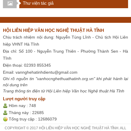
Thư viện tác giả
HỘI LIÊN HIỆP VĂN HỌC NGHỆ THUẬT HÀ TĨNH
Chịu trách nhiệm nội dung: Nguyễn Tùng Lĩnh - Chủ tịch Hội Liên
hiệp VHNT Hà Tĩnh
Địa chỉ: Số 100 - Nguyễn Trung Thiên - Phường Thành Sen - Hà
Tĩnh
Điện thoại: 02393 855345
Email:
vannghehatinhdientu@gmail.com
Ghi rõ nguồn tin "vanhocnghethuathatinh.org.vn" khi phát hành lại
nội dung trên
Trang thông tin điện tử Hội Liên hiệp Văn học Nghệ thuật Hà Tĩnh
Lượt người truy cập
Hôm nay :
748
Tháng này :
22685
Tổng truy cập :
12686079
COPYRIGHT © 2017 HỘI LIÊN HIỆP VĂN HỌC NGHỆ THUẬT HÀ TĨNH. ALL