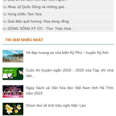
Nhạc sỹ Quốc Dũng và những giai...
Vọng chiều Tam Soa
Giai điệu quê hương: Hoa dong riềng
DÒNG SÔNG KÝ ỨC - Thơ: Triệu Huệ...
TIN XEM NHIỀU NHẤT
Vẻ đẹp hoang sơ của biển Kỳ Phú – huyện Kỳ Anh
Cuộc thi truyện ngắn 2018 - 2020 của Tạp chí nhà
văn...
Ngày Sách và Văn hóa đọc Việt Nam tỉnh Hà Tĩnh
năm 2023
Chùm thơ về tình hữu nghị Việt- Lào