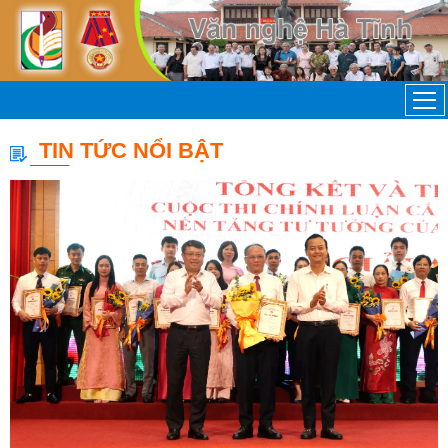
TIN TỨC NỔI BẬT