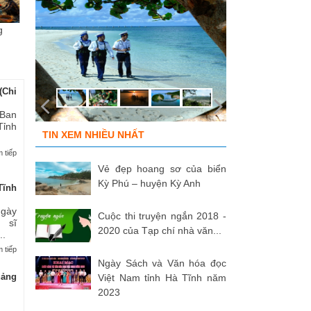
g
Chùm ảnh “Kéo lưới rùng”
ĐỒNG ĐỘI ƠI, CÁC ANH ĐÃ
Tù
của NSNA...
TRỞ VỀ!
củ
(Chi
 Ban
Tỉnh
TIN XEM NHIỀU NHẤT
 tiếp
Vẻ đẹp hoang sơ của biển
Kỳ Phú – huyện Kỳ Anh
Tĩnh
Ngày
Cuộc thi truyện ngắn 2018 -
 sĩ
2020 của Tạp chí nhà văn...
..
 tiếp
Ngày Sách và Văn hóa đọc
uảng
Việt Nam tỉnh Hà Tĩnh năm
2023