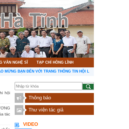
G VĂN NGHỆ SĨ
TẠP CHÍ HỒNG LĨNH
 BẠN ĐẾN VỚI TRANG THÔNG TIN HỘI LIÊN HIỆP VĂN HỌC NGHỆ TH
hi hội
Thông báo
ƯƠNG
Thư viện tác giả
a tác
VIDEO