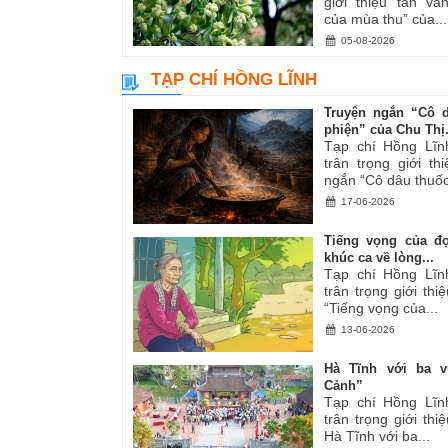
giới thiệu tản v
của mùa thu” của...
05-08-2026
TẠP CHÍ HỒNG LĨNH
Truyện ngắn “Cô 
phiện” của Chu Thị.
Tạp chí Hồng Lĩn
trân trọng giới th
ngắn “Cô dâu thuốc
17-06-2026
Tiếng vọng của đ
khúc ca về lòng...
Tạp chí Hồng Lĩn
trân trọng giới thiệ
“Tiếng vọng của...
13-06-2026
Hà Tĩnh với ba v
Cảnh”
Tạp chí Hồng Lĩn
trân trọng giới thiệ
Hà Tĩnh với ba...