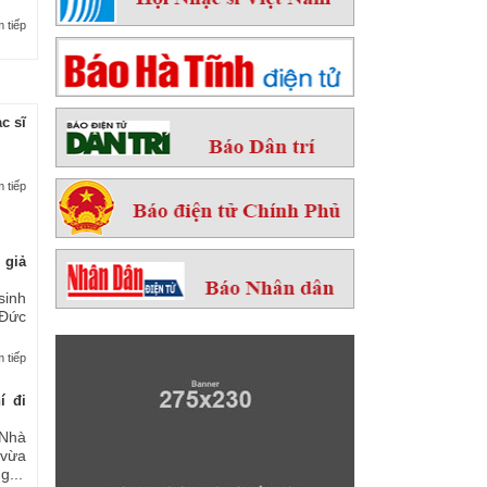
 tiếp
c sĩ
 tiếp
 giả
sinh
 Đức
 tiếp
í đi
Nhà
 vừa
...