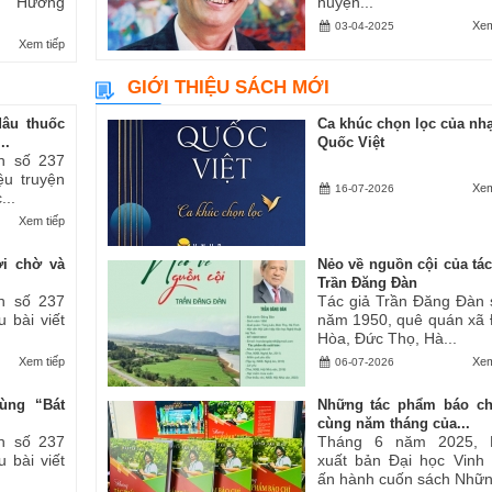
ăn “Hương
huyện...
Xem
03-04-2025
Xem tiếp
GIỚI THIỆU SÁCH MỚI
dâu thuốc
Ca khúc chọn lọc của nhạ
..
Quốc Việt
h số 237
iệu truyện
Xem
16-07-2026
...
Xem tiếp
ợi chờ và
Nẻo về nguồn cội của tác
Trần Đăng Đàn
h số 237
Tác giả Trần Đăng Đàn 
u bài viết
năm 1950, quê quán xã
Hòa, Đức Thọ, Hà...
Xem tiếp
Xem
06-07-2026
ùng “Bát
Những tác phẩm báo ch
cùng năm tháng của...
h số 237
Tháng 6 năm 2025, 
u bài viết
xuất bản Đại học Vinh
ấn hành cuốn sách Những