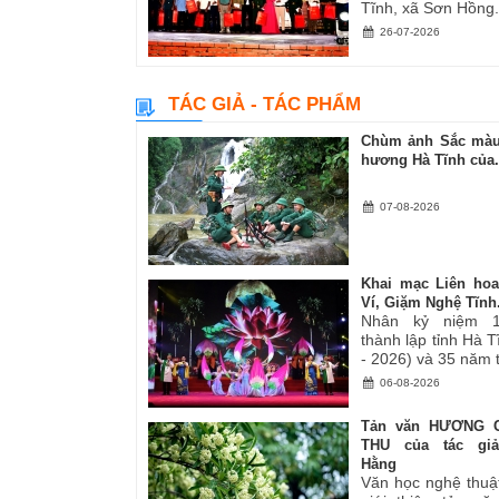
Tĩnh, xã Sơn Hồng.
26-07-2026
TÁC GIẢ - TÁC PHẨM
Chùm ảnh Sắc màu
hương Hà Tĩnh của.
07-08-2026
Khai mạc Liên ho
Ví, Giặm Nghệ Tĩnh.
Nhân kỷ niệm 
thành lập tỉnh Hà 
- 2026) và 35 năm tá
06-08-2026
Tản văn HƯƠNG 
THU của tác gi
Hằng
Văn học nghệ thuậ