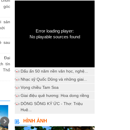
h chốn
a góc
i sản
mới
Error loading player:
No playable sources found
è sau
 Đại
h tín
 Thổ
Dấu ấn 50 năm nền văn học, nghệ...
Nhạc sỹ Quốc Dũng và những giai...
Vọng chiều Tam Soa
Giai điệu quê hương: Hoa dong riềng
DÒNG SÔNG KÝ ỨC - Thơ: Triệu
Huệ...
HÌNH ẢNH