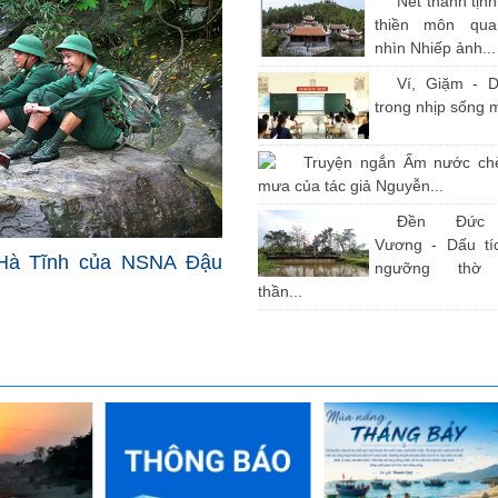
Nét thanh tịn
thiền môn qu
nhìn Nhiếp ảnh...
Ví, Giặm - D
trong nhịp sống 
Truyện ngắn Ấm nước ch
mưa của tác giả Nguyễn...
Đền Đức
Vương - Dấu tíc
Hà Tĩnh của NSNA Đậu
ngưỡng thờ
thần...