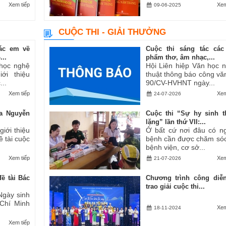
Xem tiếp
Xem
09-06-2025
CUỘC THI - GIẢI THƯỞNG
ác em về
Cuộc thi sáng tác các
..
phẩm thơ, âm nhạc,...
 học nghệ
Hội Liên hiệp Văn học 
ới thiệu
thuật thông báo công vă
..
90/CV-HVHNT ngày...
Xem tiếp
Xem
24-07-2026
a Nguyễn
Cuộc thi “Sự hy sinh 
lặng” lần thứ VII:...
iới thiệu
Ở bất cứ nơi đâu có n
ề tài cuộc
bệnh cần được chăm sóc
bệnh viện, cơ sở...
Xem tiếp
Xem
21-07-2026
ề tài Bác
Chương trình công diễ
trao giải cuộc thi...
Ngày sinh
 Chí Minh
Xem
18-11-2024
Xem tiếp