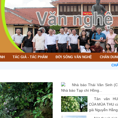
ÌNH
TÁC GIẢ - TÁC PHẨM
ĐỜI SỐNG VĂN NGHỆ
CHÂN DUN
CHÀO MỪNG
Nhà báo Thái Văn Sinh (C
Nhà báo Tạp chí Hồng...
Tản văn H
CỦA MÙA THU củ
giả Nguyễn Hằng