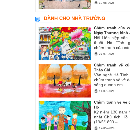
10-06-2026
DÀNH CHO NHÀ TRƯỜNG
Chùm tranh của c
Ngày Thương binh -.
Hội Liên hiệp văn
thuật Hà Tĩnh gi
chùm tranh của các.
27-07-2026
Chùm tranh vẽ củ
Thảo Chi
Văn nghệ Hà Tĩnh g
chùm tranh vẽ về đ
sống quanh em...
11-07-2026
Chùm tranh vẽ về đ
Hồ
Kỷ niệm 136 năm 
nhật Chủ tịch Hồ
(19/5/1890 –...
17-05-2026