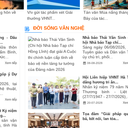
g hôn về
V/v gửi tác phẩm xét Giải
Tản văn Mùa nắng thán
thưởng VHNT...
Bảy của tác...
ĐỜI SỐNG VĂN NGHỆ
ng - Dấu
Nhà báo Thái Văn Sinh 
..
hội Nhà báo Tạp chí...
iữa thôn
Sáng ngày 06/08/2026,
ẩm Bình,
Tuyên giáo và Dân vận 
ức...
ủy chủ trì, phối...
Xem tiếp
Xem
06-08-2026
góp ý Dự
Hội Liên hiệp VHNT Hà 
dâng hương tri ân...
2026, tại
Nhân kỷ niệm 79 năm 
hệ thuật,
Thương binh - Liệt
..
(27/7/1947 - 27/7/2026),.
Xem tiếp
Xem
20-07-2026
t Kỷ niệm
Tọa đàm “Giải pháp q
g...
bá, kết nối, lan tỏa...
i sân vận
, tỉnh Hà