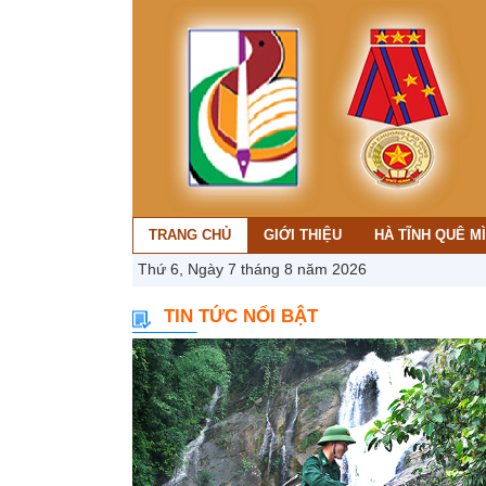
TRANG CHỦ
GIỚI THIỆU
HÀ TĨNH QUÊ M
Thứ 6, Ngày 7 tháng 8 năm 2026
TIN TỨC NỔI BẬT