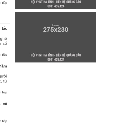
 tiếp
 tác
nghệ
n số
 tiếp
thầm
gười
, từ
 tiếp
n và
 tiếp