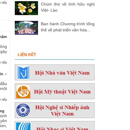
 tiếp
Chùm thơ về tình hữu nghị
Việt- Lào
Ban hành Chương trình tổng
thể về phát triển văn hóa...
hăm
 ông
ngày
LIÊN KẾT
 tiếp
ện –
 đầu
 một
 tiếp
ởng
sinh
yên
ơn,