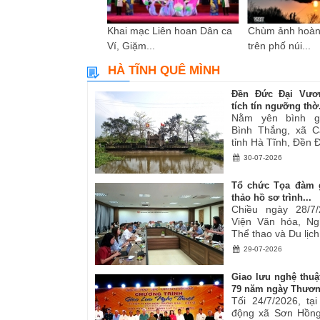
i sáng tác các tác
Khai mạc Liên hoan Dân ca
Chùm ảnh hoàn
ơ,...
Ví, Giặm...
trên phố núi...
HÀ TĨNH QUÊ MÌNH
Đền Đức Đại Vươ
tích tín ngưỡng thờ.
Nằm yên bình g
Bình Thắng, xã C
tỉnh Hà Tĩnh, Đền Đ
30-07-2026
Tổ chức Tọa đàm 
thảo hồ sơ trình...
Chiều ngày 28/7/
Viện Văn hóa, Ng
Thể thao và Du lịch.
29-07-2026
Giao lưu nghệ thuậ
79 năm ngày Thươn
Tối 24/7/2026, tạ
động xã Sơn Hồng