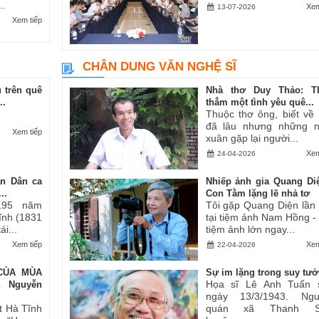
..
Xem
13-07-2026
Xem tiếp
CHÂN DUNG VĂN NGHỆ SĨ
 trên quê
Nhà thơ Duy Thảo: T
..
thẳm một tình yêu quê...
Thuộc thơ ông, biết về
đã lâu nhưng những 
Xem tiếp
xuân gặp lại người...
Xem
24-04-2026
an Dân ca
Nhiếp ảnh gia Quang Di
..
Con Tằm lặng lẽ nhả tơ
195 năm
Tôi gặp Quang Diện lần
Tĩnh (1831
tại tiệm ảnh Nam Hồng -
i...
tiệm ảnh lớn ngay...
Xem tiếp
Xem
22-04-2026
CỦA MÙA
Sự im lặng trong suy tư
Họa sĩ Lê Anh Tuấn 
ả Nguyễn
ngày 13/3/1943. Ngu
t Hà Tĩnh
quán xã Thanh S