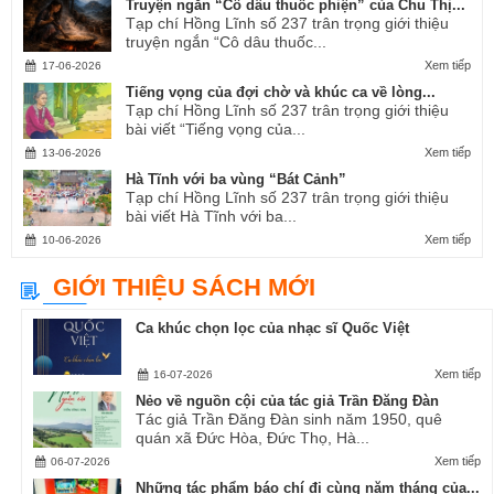
Truyện ngắn “Cô dâu thuốc phiện” của Chu Thị...
Tạp chí Hồng Lĩnh số 237 trân trọng giới thiệu
truyện ngắn “Cô dâu thuốc...
Xem tiếp
17-06-2026
Tiếng vọng của đợi chờ và khúc ca về lòng...
Tạp chí Hồng Lĩnh số 237 trân trọng giới thiệu
bài viết “Tiếng vọng của...
Xem tiếp
13-06-2026
Hà Tĩnh với ba vùng “Bát Cảnh”
Tạp chí Hồng Lĩnh số 237 trân trọng giới thiệu
bài viết Hà Tĩnh với ba...
Xem tiếp
10-06-2026
GIỚI THIỆU SÁCH MỚI
Ca khúc chọn lọc của nhạc sĩ Quốc Việt
Xem tiếp
16-07-2026
Nẻo về nguồn cội của tác giả Trần Đăng Đàn
Tác giả Trần Đăng Đàn sinh năm 1950, quê
quán xã Đức Hòa, Đức Thọ, Hà...
Xem tiếp
06-07-2026
Những tác phẩm báo chí đi cùng năm tháng của...