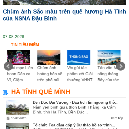
Chùm ảnh Sắc màu trên quê hương Hà Tĩnh
của NSNA Đậu Bình
.
07-08-2026
TIN TIÊU ĐIỂM
ng
Khai mạc Liên
Chùm ảnh
V/v gửi tác
Tản văn Mùa
hoan Dân ca
hoàng hôn về
phẩm xét Giải
nắng tháng
Ví, Giặm...
trên phố núi...
thưởng VHNT...
Bảy của tác...
HÀ TĨNH QUÊ MÌNH
Đền Đức Đại Vương - Dấu tích tín ngưỡng thờ...
Nằm yên bình giữa thôn Bình Thắng, xã Cẩm
Bình, tỉnh Hà Tĩnh, Đền Đức...
Xem tiếp
30-07-2026
Tổ chức Tọa đàm góp ý Dự thảo hồ sơ trình...