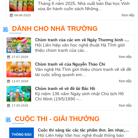
Tháng 6 năm 2025, Nhà xuất bản Đại học Vinh
vừa ấn hành cuốn sách Những...
Xem tiếp
09-06-2025
DÀNH CHO NHÀ TRƯỜNG
Chùm tranh của các em về Ngày Thương binh -...
Hội Liên hiệp văn học nghệ thuật Hà Tĩnh giới
thiệu chùm tranh của các...
Xem tiếp
27-07-2026
Chùm tranh vẽ của Nguyễn Thảo Chi
Văn nghệ Hà Tĩnh giới thiệu chùm tranh vẽ về đề
tài cuộc sống quanh em...
Xem tiếp
11-07-2026
Chùm tranh vẽ về đề tài Bác Hồ
Kỷ niệm 136 năm Ngày sinh nhật Chủ tịch Hồ
Chí Minh (19/5/1890 –...
Xem tiếp
17-05-2026
CUỘC THI - GIẢI THƯỞNG
Cuộc thi sáng tác các tác phẩm thơ, âm nhạc,...
Hội Liên hiệp Văn học nghệ thuật thông báo