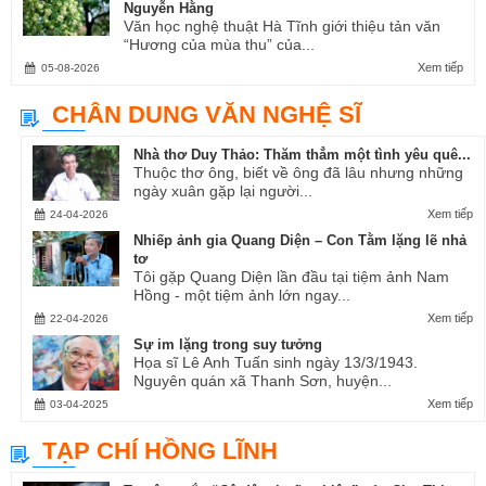
Nguyễn Hằng
Văn học nghệ thuật Hà Tĩnh giới thiệu tản văn
“Hương của mùa thu” của...
Xem tiếp
05-08-2026
CHÂN DUNG VĂN NGHỆ SĨ
Nhà thơ Duy Thảo: Thăm thẳm một tình yêu quê...
Thuộc thơ ông, biết về ông đã lâu nhưng những
ngày xuân gặp lại người...
Xem tiếp
24-04-2026
Nhiếp ảnh gia Quang Diện – Con Tằm lặng lẽ nhả
tơ
Tôi gặp Quang Diện lần đầu tại tiệm ảnh Nam
Hồng - một tiệm ảnh lớn ngay...
Xem tiếp
22-04-2026
Sự im lặng trong suy tưởng
Họa sĩ Lê Anh Tuấn sinh ngày 13/3/1943.
Nguyên quán xã Thanh Sơn, huyện...
Xem tiếp
03-04-2025
TẠP CHÍ HỒNG LĨNH