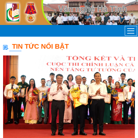
TIN TỨC NỔI BẬT