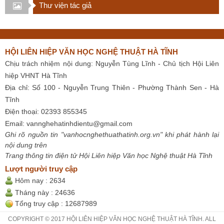
Thư viện tác giả
HỘI LIÊN HIỆP VĂN HỌC NGHỆ THUẬT HÀ TĨNH
Chịu trách nhiệm nội dung: Nguyễn Tùng Lĩnh - Chủ tịch Hội Liên
hiệp VHNT Hà Tĩnh
Địa chỉ: Số 100 - Nguyễn Trung Thiên - Phường Thành Sen - Hà
Tĩnh
Điện thoại: 02393 855345
Email:
vannghehatinhdientu@gmail.com
Ghi rõ nguồn tin "vanhocnghethuathatinh.org.vn" khi phát hành lại
nội dung trên
Trang thông tin điện tử Hội Liên hiệp Văn học Nghệ thuật Hà Tĩnh
Lượt người truy cập
Hôm nay :
2634
Tháng này :
24636
Tổng truy cập :
12687989
COPYRIGHT © 2017 HỘI LIÊN HIỆP VĂN HỌC NGHỆ THUẬT HÀ TĨNH. ALL