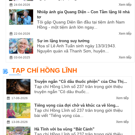
Xem tiếp
24-04-2026
Nhiếp ảnh gia Quang Diện – Con Tằm lặng lẽ nhả
tơ
Tôi gặp Quang Diện lần đầu tại tiệm ảnh Nam
Hồng - một tiệm ảnh lớn ngay...
Xem tiếp
22-04-2026
Sự im lặng trong suy tưởng
Họa sĩ Lê Anh Tuấn sinh ngày 13/3/1943.
Nguyên quán xã Thanh Sơn, huyện...
Xem tiếp
03-04-2025
TẠP CHÍ HỒNG LĨNH
Truyện ngắn “Cô dâu thuốc phiện” của Chu Thị...
Tạp chí Hồng Lĩnh số 237 trân trọng giới thiệu
truyện ngắn “Cô dâu thuốc...
Xem tiếp
17-06-2026
Tiếng vọng của đợi chờ và khúc ca về lòng...
Tạp chí Hồng Lĩnh số 237 trân trọng giới thiệu
bài viết “Tiếng vọng của...
Xem tiếp
13-06-2026
Hà Tĩnh với ba vùng “Bát Cảnh”
Tạp chí Hồng Lĩnh số 237 trân trọng giới thiệu