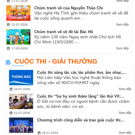
Xem tiếp
27-07-2026
Chùm tranh vẽ của Nguyễn Thảo Chi
Văn nghệ Hà Tĩnh giới thiệu chùm tranh vẽ về đề
tài cuộc sống quanh em...
Xem tiếp
11-07-2026
Chùm tranh vẽ về đề tài Bác Hồ
Kỷ niệm 136 năm Ngày sinh nhật Chủ tịch Hồ
Chí Minh (19/5/1890 –...
Xem tiếp
17-05-2026
CUỘC THI - GIẢI THƯỞNG
Cuộc thi sáng tác các tác phẩm thơ, âm nhạc,...
Hội Liên hiệp Văn học nghệ thuật thông báo
công văn số 90/CV-HVHNT ngày...
Xem tiếp
24-07-2026
Cuộc thi “Sự hy sinh thầm lặng” lần thứ VII:...
Ở bất cứ nơi đâu có người bệnh cần được chăm
sóc, từ bệnh viện, cơ sở...
Xem tiếp
21-07-2026
Chương trình công diễn và trao giải cuộc thi...
Xem tiếp
18-11-2024