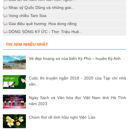
Nhạc sỹ Quốc Dũng và những giai...
Vọng chiều Tam Soa
Giai điệu quê hương: Hoa dong riềng
DÒNG SÔNG KÝ ỨC - Thơ: Triệu Huệ...
TIN XEM NHIỀU NHẤT
Vẻ đẹp hoang sơ của biển Kỳ Phú – huyện Kỳ Anh
Cuộc thi truyện ngắn 2018 - 2020 của Tạp chí nhà
văn...
Ngày Sách và Văn hóa đọc Việt Nam tỉnh Hà Tĩnh
năm 2023
Chùm thơ về tình hữu nghị Việt- Lào