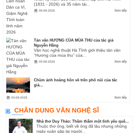
(1831 - 2026) và 35 năm tái...
Xem tiếp
06-08-2026
Tản văn HƯƠNG CỦA MÙA THU của tác giả
Nguyễn Hằng
Văn học nghệ thuật Hà Tĩnh giới thiệu tản văn
“Hương của mùa thu” của...
Xem tiếp
05-08-2026
Chùm ảnh hoàng hôn về trên phố núi của tác
giả...
Xem tiếp
03-08-2026
CHÂN DUNG VĂN NGHỆ SĨ
Nhà thơ Duy Thảo: Thăm thẳm một tình yêu quê...
Thuộc thơ ông, biết về ông đã lâu nhưng những
ngày xuân gặp lại người...