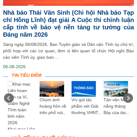
Nhà báo Thái Văn Sinh (Chi hội Nhà báo Tạp
chí Hồng Lĩnh) đạt giải A Cuộc thi chính luận
cấp tỉnh về bảo vệ nền tảng tư tưởng của
Đảng năm 2026
Sáng ngày 06/08/2026, Ban Tuyên giáo và Dân vận Tỉnh ủy chủ trì,
phối hợp với các cơ quan, đơn vị liên quan tổ chức Hội nghị Báo
cáo viên Tỉnh ủy, giao ban....
06-08-2026
TIN TIÊU ĐIỂM
ng
Chùm ảnh
V/v gửi tác
Tản văn Mùa
hoàng hôn về
phẩm xét Giải
nắng tháng
trên phố núi...
thưởng VHNT...
Bảy của tác...
Khai mạc Liên
hoan Dân ca