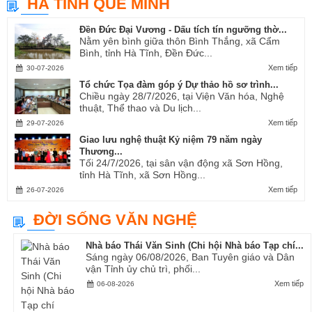
HÀ TĨNH QUÊ MÌNH
Ví, Giặm...
Đền Đức Đại Vương - Dấu tích tín ngưỡng thờ...
Nằm yên bình giữa thôn Bình Thắng, xã Cẩm
Bình, tỉnh Hà Tĩnh, Đền Đức...
Xem tiếp
30-07-2026
Tổ chức Tọa đàm góp ý Dự thảo hồ sơ trình...
Chiều ngày 28/7/2026, tại Viện Văn hóa, Nghệ
thuật, Thể thao và Du lịch...
Xem tiếp
29-07-2026
Giao lưu nghệ thuật Kỷ niệm 79 năm ngày
Thương...
Tối 24/7/2026, tại sân vận động xã Sơn Hồng,
tỉnh Hà Tĩnh, xã Sơn Hồng...
Xem tiếp
26-07-2026
ĐỜI SỐNG VĂN NGHỆ
Nhà báo Thái Văn Sinh (Chi hội Nhà báo Tạp chí...
Sáng ngày 06/08/2026, Ban Tuyên giáo và Dân
vận Tỉnh ủy chủ trì, phối...
Xem tiếp
06-08-2026