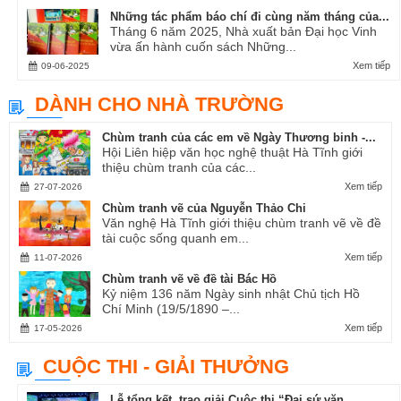
Những tác phẩm báo chí đi cùng năm tháng của...
Tháng 6 năm 2025, Nhà xuất bản Đại học Vinh
vừa ấn hành cuốn sách Những...
Xem tiếp
09-06-2025
DÀNH CHO NHÀ TRƯỜNG
Chùm tranh của các em về Ngày Thương binh -...
Hội Liên hiệp văn học nghệ thuật Hà Tĩnh giới
thiệu chùm tranh của các...
Xem tiếp
27-07-2026
Chùm tranh vẽ của Nguyễn Thảo Chi
Văn nghệ Hà Tĩnh giới thiệu chùm tranh vẽ về đề
tài cuộc sống quanh em...
Xem tiếp
11-07-2026
Chùm tranh vẽ về đề tài Bác Hồ
Kỷ niệm 136 năm Ngày sinh nhật Chủ tịch Hồ
Chí Minh (19/5/1890 –...
Xem tiếp
17-05-2026
CUỘC THI - GIẢI THƯỞNG
Lễ tổng kết, trao giải Cuộc thi “Đại sứ văn...