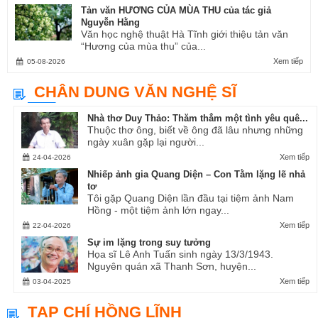
Tản văn HƯƠNG CỦA MÙA THU của tác giả
Nguyễn Hằng
Văn học nghệ thuật Hà Tĩnh giới thiệu tản văn
“Hương của mùa thu” của...
Xem tiếp
05-08-2026
CHÂN DUNG VĂN NGHỆ SĨ
Nhà thơ Duy Thảo: Thăm thẳm một tình yêu quê...
Thuộc thơ ông, biết về ông đã lâu nhưng những
ngày xuân gặp lại người...
Xem tiếp
24-04-2026
Nhiếp ảnh gia Quang Diện – Con Tằm lặng lẽ nhả
tơ
Tôi gặp Quang Diện lần đầu tại tiệm ảnh Nam
Hồng - một tiệm ảnh lớn ngay...
Xem tiếp
22-04-2026
Sự im lặng trong suy tưởng
Họa sĩ Lê Anh Tuấn sinh ngày 13/3/1943.
Nguyên quán xã Thanh Sơn, huyện...
Xem tiếp
03-04-2025
TẠP CHÍ HỒNG LĨNH