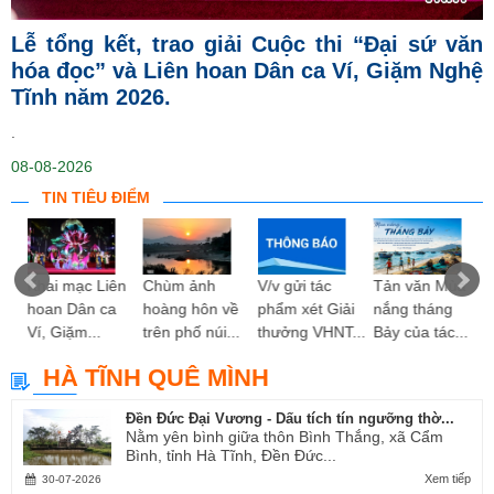
Lễ tổng kết, trao giải Cuộc thi “Đại sứ văn
hóa đọc” và Liên hoan Dân ca Ví, Giặm Nghệ
Tĩnh năm 2026.
.
08-08-2026
TIN TIÊU ĐIỂM
ng
Khai mạc Liên
Chùm ảnh
V/v gửi tác
Tản văn Mùa
hoan Dân ca
hoàng hôn về
phẩm xét Giải
nắng tháng
Ví, Giặm...
trên phố núi...
thưởng VHNT...
Bảy của tác...
HÀ TĨNH QUÊ MÌNH
Đền Đức Đại Vương - Dấu tích tín ngưỡng thờ...
Nằm yên bình giữa thôn Bình Thắng, xã Cẩm
Bình, tỉnh Hà Tĩnh, Đền Đức...
Xem tiếp
30-07-2026