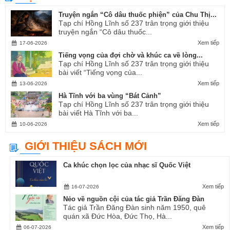
Truyện ngắn “Cô dâu thuốc phiện” của Chu Thị...
Tạp chí Hồng Lĩnh số 237 trân trọng giới thiệu
truyện ngắn “Cô dâu thuốc...
Xem tiếp
17-06-2026
Tiếng vọng của đợi chờ và khúc ca về lòng...
Tạp chí Hồng Lĩnh số 237 trân trọng giới thiệu
bài viết “Tiếng vọng của...
Xem tiếp
13-06-2026
Hà Tĩnh với ba vùng “Bát Cảnh”
Tạp chí Hồng Lĩnh số 237 trân trọng giới thiệu
bài viết Hà Tĩnh với ba...
Xem tiếp
10-06-2026
GIỚI THIỆU SÁCH MỚI
Ca khúc chọn lọc của nhạc sĩ Quốc Việt
Xem tiếp
16-07-2026
Nẻo về nguồn cội của tác giả Trần Đăng Đàn
Tác giả Trần Đăng Đàn sinh năm 1950, quê
quán xã Đức Hòa, Đức Thọ, Hà...
Xem tiếp
06-07-2026