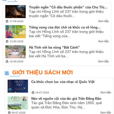
Truyện ngắn “Cô dâu thuốc phiện” của Chu Thị...
Tạp chí Hồng Lĩnh số 237 trân trọng giới thiệu
truyện ngắn “Cô dâu thuốc...
Xem tiếp
17-06-2026
Tiếng vọng của đợi chờ và khúc ca về lòng...
Tạp chí Hồng Lĩnh số 237 trân trọng giới thiệu
bài viết “Tiếng vọng của...
Xem tiếp
13-06-2026
Hà Tĩnh với ba vùng “Bát Cảnh”
Tạp chí Hồng Lĩnh số 237 trân trọng giới thiệu
bài viết Hà Tĩnh với ba...
Xem tiếp
10-06-2026
GIỚI THIỆU SÁCH MỚI
Ca khúc chọn lọc của nhạc sĩ Quốc Việt
Xem tiếp
16-07-2026
Nẻo về nguồn cội của tác giả Trần Đăng Đàn
Tác giả Trần Đăng Đàn sinh năm 1950, quê
quán xã Đức Hòa, Đức Thọ, Hà...
Xem tiếp
06-07-2026