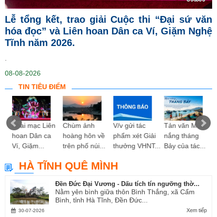
Lễ tổng kết, trao giải Cuộc thi “Đại sứ văn
hóa đọc” và Liên hoan Dân ca Ví, Giặm Nghệ
Tĩnh năm 2026.
.
08-08-2026
TIN TIÊU ĐIỂM
ng
Khai mạc Liên
Chùm ảnh
V/v gửi tác
Tản văn Mùa
hoan Dân ca
hoàng hôn về
phẩm xét Giải
nắng tháng
Ví, Giặm...
trên phố núi...
thưởng VHNT...
Bảy của tác...
HÀ TĨNH QUÊ MÌNH
Đền Đức Đại Vương - Dấu tích tín ngưỡng thờ...
Nằm yên bình giữa thôn Bình Thắng, xã Cẩm
Bình, tỉnh Hà Tĩnh, Đền Đức...
Xem tiếp
30-07-2026