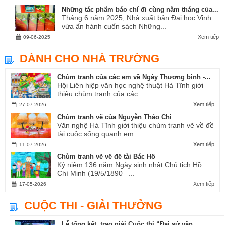
Những tác phẩm báo chí đi cùng năm tháng của...
Tháng 6 năm 2025, Nhà xuất bản Đại học Vinh
vừa ấn hành cuốn sách Những...
Xem tiếp
09-06-2025
DÀNH CHO NHÀ TRƯỜNG
Chùm tranh của các em về Ngày Thương binh -...
Hội Liên hiệp văn học nghệ thuật Hà Tĩnh giới
thiệu chùm tranh của các...
Xem tiếp
27-07-2026
Chùm tranh vẽ của Nguyễn Thảo Chi
Văn nghệ Hà Tĩnh giới thiệu chùm tranh vẽ về đề
tài cuộc sống quanh em...
Xem tiếp
11-07-2026
Chùm tranh vẽ về đề tài Bác Hồ
Kỷ niệm 136 năm Ngày sinh nhật Chủ tịch Hồ
Chí Minh (19/5/1890 –...
Xem tiếp
17-05-2026
CUỘC THI - GIẢI THƯỞNG
Lễ tổng kết, trao giải Cuộc thi “Đại sứ văn...