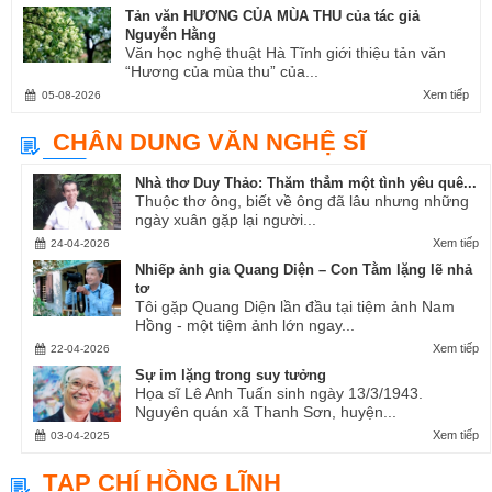
Tản văn HƯƠNG CỦA MÙA THU của tác giả
Nguyễn Hằng
Văn học nghệ thuật Hà Tĩnh giới thiệu tản văn
“Hương của mùa thu” của...
Xem tiếp
05-08-2026
CHÂN DUNG VĂN NGHỆ SĨ
Nhà thơ Duy Thảo: Thăm thẳm một tình yêu quê...
Thuộc thơ ông, biết về ông đã lâu nhưng những
ngày xuân gặp lại người...
Xem tiếp
24-04-2026
Nhiếp ảnh gia Quang Diện – Con Tằm lặng lẽ nhả
tơ
Tôi gặp Quang Diện lần đầu tại tiệm ảnh Nam
Hồng - một tiệm ảnh lớn ngay...
Xem tiếp
22-04-2026
Sự im lặng trong suy tưởng
Họa sĩ Lê Anh Tuấn sinh ngày 13/3/1943.
Nguyên quán xã Thanh Sơn, huyện...
Xem tiếp
03-04-2025
TẠP CHÍ HỒNG LĨNH