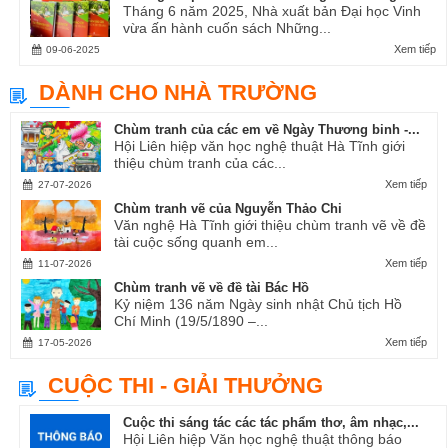
Tháng 6 năm 2025, Nhà xuất bản Đại học Vinh
vừa ấn hành cuốn sách Những...
Xem tiếp
09-06-2025
DÀNH CHO NHÀ TRƯỜNG
Chùm tranh của các em về Ngày Thương binh -...
Hội Liên hiệp văn học nghệ thuật Hà Tĩnh giới
thiệu chùm tranh của các...
Xem tiếp
27-07-2026
Chùm tranh vẽ của Nguyễn Thảo Chi
Văn nghệ Hà Tĩnh giới thiệu chùm tranh vẽ về đề
tài cuộc sống quanh em...
Xem tiếp
11-07-2026
Chùm tranh vẽ về đề tài Bác Hồ
Kỷ niệm 136 năm Ngày sinh nhật Chủ tịch Hồ
Chí Minh (19/5/1890 –...
Xem tiếp
17-05-2026
CUỘC THI - GIẢI THƯỞNG
Cuộc thi sáng tác các tác phẩm thơ, âm nhạc,...
Hội Liên hiệp Văn học nghệ thuật thông báo