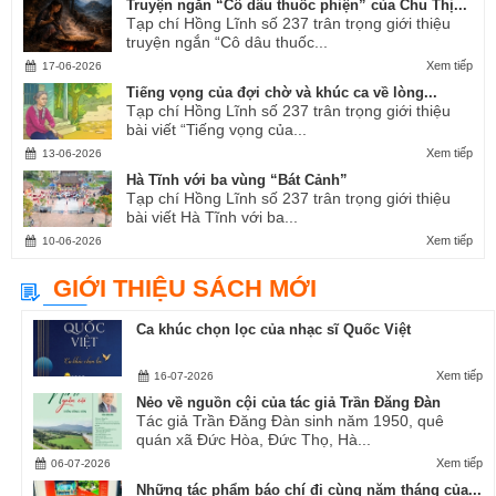
Truyện ngắn “Cô dâu thuốc phiện” của Chu Thị...
Tạp chí Hồng Lĩnh số 237 trân trọng giới thiệu
truyện ngắn “Cô dâu thuốc...
Xem tiếp
17-06-2026
Tiếng vọng của đợi chờ và khúc ca về lòng...
Tạp chí Hồng Lĩnh số 237 trân trọng giới thiệu
bài viết “Tiếng vọng của...
Xem tiếp
13-06-2026
Hà Tĩnh với ba vùng “Bát Cảnh”
Tạp chí Hồng Lĩnh số 237 trân trọng giới thiệu
bài viết Hà Tĩnh với ba...
Xem tiếp
10-06-2026
GIỚI THIỆU SÁCH MỚI
Ca khúc chọn lọc của nhạc sĩ Quốc Việt
Xem tiếp
16-07-2026
Nẻo về nguồn cội của tác giả Trần Đăng Đàn
Tác giả Trần Đăng Đàn sinh năm 1950, quê
quán xã Đức Hòa, Đức Thọ, Hà...
Xem tiếp
06-07-2026
Những tác phẩm báo chí đi cùng năm tháng của...