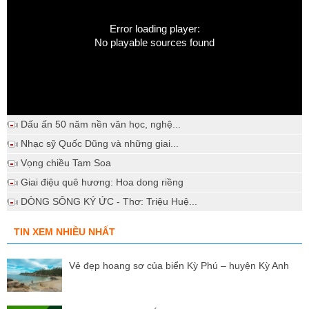
Error loading player:
No playable sources found
Dấu ấn 50 năm nền văn học, nghệ...
Nhạc sỹ Quốc Dũng và những giai...
Vọng chiều Tam Soa
Giai điệu quê hương: Hoa dong riềng
DÒNG SÔNG KÝ ỨC - Thơ: Triệu Huệ...
TIN XEM NHIỀU NHẤT
Vẻ đẹp hoang sơ của biển Kỳ Phú – huyện Kỳ Anh