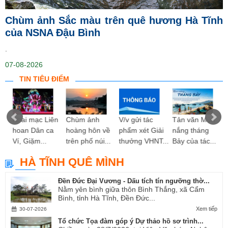
Chùm ảnh Sắc màu trên quê hương Hà Tĩnh
của NSNA Đậu Bình
.
07-08-2026
TIN TIÊU ĐIỂM
ng
Khai mạc Liên
Chùm ảnh
V/v gửi tác
Tản văn Mùa
hoan Dân ca
hoàng hôn về
phẩm xét Giải
nắng tháng
Ví, Giặm...
trên phố núi...
thưởng VHNT...
Bảy của tác...
HÀ TĨNH QUÊ MÌNH
Đền Đức Đại Vương - Dấu tích tín ngưỡng thờ...
Nằm yên bình giữa thôn Bình Thắng, xã Cẩm
Bình, tỉnh Hà Tĩnh, Đền Đức...
Xem tiếp
30-07-2026
Tổ chức Tọa đàm góp ý Dự thảo hồ sơ trình...