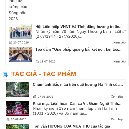
Hội Liên hiệp VHNT Hà Tĩnh dâng hương tri ân...
Nhân kỷ niệm 79 năm Ngày Thương binh - Liệt sĩ
(27/7/1947 - 27/7/2026),...
Xem tiếp
20-07-2026
Tọa đàm “Giải pháp quảng bá, kết nối, lan tỏa...
Xem tiếp
13-07-2026
TÁC GIẢ - TÁC PHẨM
Chùm ảnh Sắc màu trên quê hương Hà Tĩnh của...
Xem tiếp
07-08-2026
Khai mạc Liên hoan Dân ca Ví, Giặm Nghệ Tĩnh...
Nhân kỷ niệm 195 năm thành lập tỉnh Hà Tĩnh
(1831 - 2026) và 35 năm tái...
Xem tiếp
06-08-2026
Tản văn HƯƠNG CỦA MÙA THU của tác giả