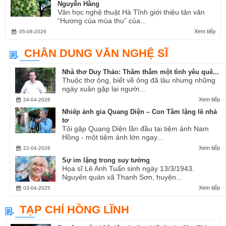
Nguyễn Hằng
Văn học nghệ thuật Hà Tĩnh giới thiệu tản văn
“Hương của mùa thu” của...
Xem tiếp
05-08-2026
CHÂN DUNG VĂN NGHỆ SĨ
Nhà thơ Duy Thảo: Thăm thẳm một tình yêu quê...
Thuộc thơ ông, biết về ông đã lâu nhưng những
ngày xuân gặp lại người...
Xem tiếp
24-04-2026
Nhiếp ảnh gia Quang Diện – Con Tằm lặng lẽ nhả
tơ
Tôi gặp Quang Diện lần đầu tại tiệm ảnh Nam
Hồng - một tiệm ảnh lớn ngay...
Xem tiếp
22-04-2026
Sự im lặng trong suy tưởng
Họa sĩ Lê Anh Tuấn sinh ngày 13/3/1943.
Nguyên quán xã Thanh Sơn, huyện...
Xem tiếp
03-04-2025
TẠP CHÍ HỒNG LĨNH