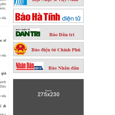
yên
ơn,
 tiếp
c sĩ
 tiếp
 giả
sinh
 Đức
 tiếp
í đi
Nhà