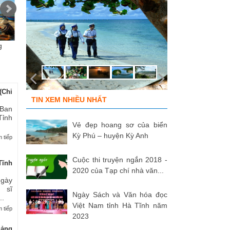
g
Chùm ảnh “Kéo lưới rùng”
ĐỒNG ĐỘI ƠI, CÁC ANH ĐÃ
Tù
của NSNA...
TRỞ VỀ!
củ
(Chi
TIN XEM NHIỀU NHẤT
 Ban
Tỉnh
Vẻ đẹp hoang sơ của biển
Kỳ Phú – huyện Kỳ Anh
 tiếp
Cuộc thi truyện ngắn 2018 -
Tĩnh
2020 của Tạp chí nhà văn...
Ngày
 sĩ
Ngày Sách và Văn hóa đọc
..
Việt Nam tỉnh Hà Tĩnh năm
 tiếp
2023
uảng