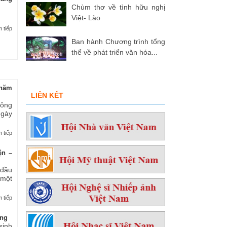
Chùm thơ về tình hữu nghị
Việt- Lào
 tiếp
Ban hành Chương trình tổng
thể về phát triển văn hóa...
hăm
LIÊN KẾT
 ông
ngày
 tiếp
ện –
 đầu
 một
 tiếp
ởng
sinh