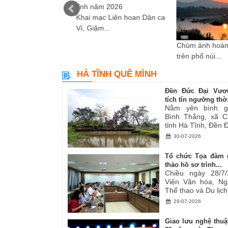
Khai mạc Liên hoan Dân ca
Ví, Giặm...
i sáng tác các tác
Chùm ảnh hoàn
ơ,...
trên phố núi...
HÀ TĨNH QUÊ MÌNH
Đền Đức Đại Vươ
tích tín ngưỡng thờ.
Nằm yên bình g
Bình Thắng, xã C
tỉnh Hà Tĩnh, Đền Đ
30-07-2026
Tổ chức Tọa đàm 
thảo hồ sơ trình...
Chiều ngày 28/7/
Viện Văn hóa, Ng
Thể thao và Du lịch.
29-07-2026
Giao lưu nghệ thuậ