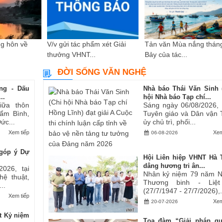
g hôn về
V/v gửi tác phẩm xét Giải
Tản văn Mùa nắng thán
thưởng VHNT...
Bảy của tác...
ĐỜI SỐNG VĂN NGHỆ
ng - Dấu
Nhà báo Thái Văn Sinh 
..
hội Nhà báo Tạp chí...
iữa thôn
Sáng ngày 06/08/2026,
ẩm Bình,
Tuyên giáo và Dân vận 
ức...
ủy chủ trì, phối...
Xem tiếp
Xem
06-08-2026
góp ý Dự
Hội Liên hiệp VHNT Hà 
dâng hương tri ân...
2026, tại
Nhân kỷ niệm 79 năm 
hệ thuật,
Thương binh - Liệt
..
(27/7/1947 - 27/7/2026),.
Xem tiếp
Xem
20-07-2026
t Kỷ niệm
Tọa đàm “Giải pháp q