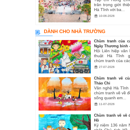
trân trọng giới thiệ
Hà Tĩnh với ba...
10-06-2026
DÀNH CHO NHÀ TRƯỜNG
Chùm tranh của c
Ngày Thương binh -.
Hội Liên hiệp văn
thuật Hà Tĩnh gi
chùm tranh của các.
27-07-2026
Chùm tranh vẽ củ
Thảo Chi
Văn nghệ Hà Tĩnh g
chùm tranh vẽ về đ
sống quanh em...
11-07-2026
Chùm tranh vẽ về đ
Hồ
Kỷ niệm 136 năm 
nhật Chủ tịch Hồ