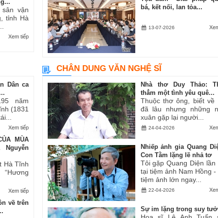
g...
bá, kết nối, lan tỏa...
i sân vận
, tỉnh Hà
..
Xem
13-07-2026
Xem tiếp
CHÂN DUNG VĂN NGHỆ SĨ
an Dân ca
Nhà thơ Duy Thảo: T
..
thẳm một tình yêu quê...
195 năm
Thuộc thơ ông, biết về
Tĩnh (1831
đã lâu nhưng những 
i...
xuân gặp lại người...
Xem tiếp
Xem
24-04-2026
CỦA MÙA
Nhiếp ảnh gia Quang Di
ả Nguyễn
Con Tằm lặng lẽ nhả tơ
Tôi gặp Quang Diện lần
t Hà Tĩnh
tại tiệm ảnh Nam Hồng -
ăn “Hương
tiệm ảnh lớn ngay...
Xem
22-04-2026
Xem tiếp
n về trên
Sự im lặng trong suy tư
..
Họa sĩ Lê Anh Tuấn 