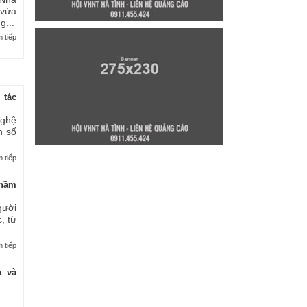
 vừa
...
 tiếp
 tác
nghệ
n số
 tiếp
thầm
gười
, từ
 tiếp
n và