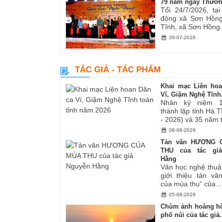
79 năm ngày Thươn
Tối 24/7/2026, tạ
động xã Sơn Hồng
Tĩnh, xã Sơn Hồng.
26-07-2026
TÁC GIẢ - TÁC PHẨM
Khai mạc Liên ho
Ví, Giặm Nghệ Tĩnh.
Nhân kỷ niệm 
thành lập tỉnh Hà 
- 2026) và 35 năm tá
06-08-2026
Tản văn HƯƠNG 
THU của tác gi
Hằng
Văn học nghệ thuậ
giới thiệu tản v
của mùa thu” của...
05-08-2026
Chùm ảnh hoàng hô
phố núi của tác giả.