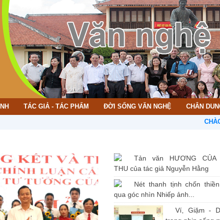
ÌNH
TÁC GIẢ - TÁC PHẨM
ĐỜI SỐNG VĂN NGHỆ
CHÂN DUN
CHÀO MỪNG 
Tản văn HƯƠNG CỦA
THU của tác giả Nguyễn Hằng
Nét thanh tịnh chốn thiề
qua góc nhìn Nhiếp ảnh...
Ví, Giặm - D