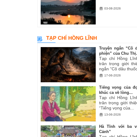
03-08-2026
TẠP CHÍ HỒNG LĨNH
Truyện ngắn “Cô 
phiện” của Chu Thị.
Tạp chí Hồng Lĩn
trân trọng giới th
ngắn “Cô dâu thuốc
17-06-2026
Tiếng vọng của đ
khúc ca về lòng...
Tạp chí Hồng Lĩn
trân trọng giới thiệ
“Tiếng vọng của...
13-06-2026
Hà Tĩnh với ba v
Cảnh”
Tạp chí Hồng Lĩn