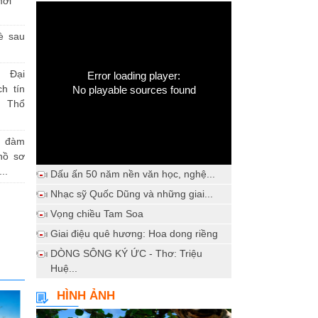
mới
è sau
 Đại
Error loading player:
h tín
No playable sources found
 Thổ
a đàm
hồ sơ
..
Dấu ấn 50 năm nền văn học, nghệ...
Nhạc sỹ Quốc Dũng và những giai...
Vọng chiều Tam Soa
Giai điệu quê hương: Hoa dong riềng
DÒNG SÔNG KÝ ỨC - Thơ: Triệu
Huệ...
HÌNH ẢNH