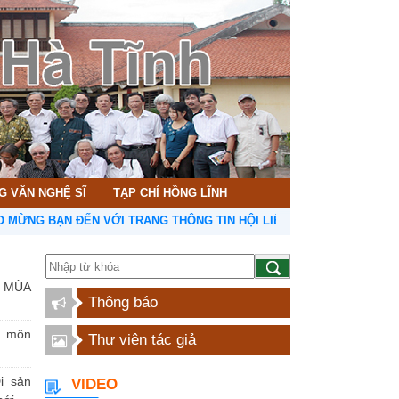
G VĂN NGHỆ SĨ
TẠP CHÍ HỒNG LĨNH
BẠN ĐẾN VỚI TRANG THÔNG TIN HỘI LIÊN HIỆP VĂN HỌC NGHỆ THUẬ
 MÙA
Thông báo
n môn
Thư viện tác giả
i sản
VIDEO