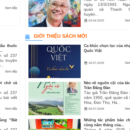
ngày 13/3/1943. Ngu
Xem tiếp
quán xã Thanh S
huyện...
Xem
03-04-2025
GIỚI THIỆU SÁCH MỚI
dâu thuốc
Ca khúc chọn lọc của nhạ
..
Quốc Việt
h số 237
iệu truyện
Xem
16-07-2026
...
Xem tiếp
ợi chờ và
Nẻo về nguồn cội của tác
Trần Đăng Đàn
h số 237
Tác giả Trần Đăng Đàn 
u bài viết
năm 1950, quê quán xã
Hòa, Đức Thọ, Hà...
Xem tiếp
Xem
06-07-2026
ùng “Bát
Những tác phẩm báo ch
cùng năm tháng của...
h số 237
Tháng 6 năm 2025, 