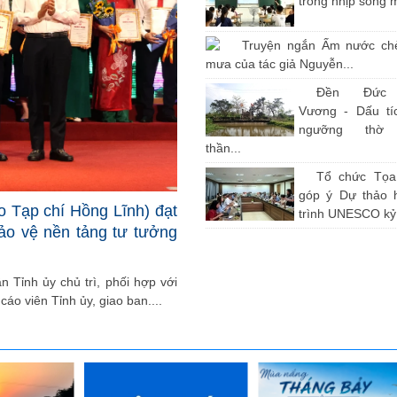
trong nhịp sống 
Truyện ngắn Ấm nước ch
mưa của tác giả Nguyễn...
Đền Đức
Vương - Dấu tíc
ngưỡng thờ
thần...
Tổ chức Tọ
góp ý Dự thảo 
o Tạp chí Hồng Lĩnh) đạt
trình UNESCO kỷ.
bảo vệ nền tảng tư tưởng
 Tỉnh ủy chủ trì, phối hợp với
cáo viên Tỉnh ủy, giao ban....