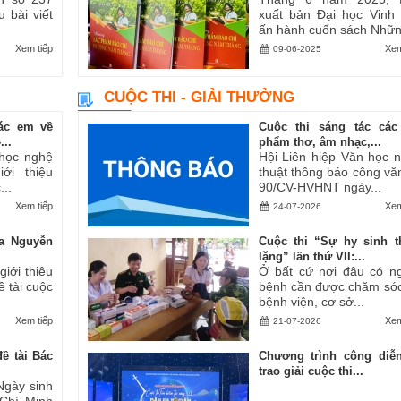
u bài viết
xuất bản Đại học Vinh
ấn hành cuốn sách Những
Xem tiếp
Xem
09-06-2025
CUỘC THI - GIẢI THƯỞNG
ác em về
Cuộc thi sáng tác các
..
phẩm thơ, âm nhạc,...
 học nghệ
Hội Liên hiệp Văn học 
ới thiệu
thuật thông báo công vă
..
90/CV-HVHNT ngày...
Xem tiếp
Xem
24-07-2026
a Nguyễn
Cuộc thi “Sự hy sinh 
lặng” lần thứ VII:...
iới thiệu
Ở bất cứ nơi đâu có n
ề tài cuộc
bệnh cần được chăm sóc
bệnh viện, cơ sở...
Xem tiếp
Xem
21-07-2026
ề tài Bác
Chương trình công diễ
trao giải cuộc thi...
Ngày sinh
 Chí Minh