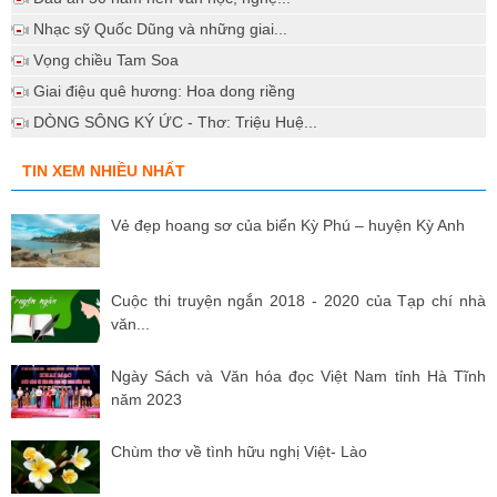
Nhạc sỹ Quốc Dũng và những giai...
Vọng chiều Tam Soa
Giai điệu quê hương: Hoa dong riềng
DÒNG SÔNG KÝ ỨC - Thơ: Triệu Huệ...
TIN XEM NHIỀU NHẤT
Vẻ đẹp hoang sơ của biển Kỳ Phú – huyện Kỳ Anh
Cuộc thi truyện ngắn 2018 - 2020 của Tạp chí nhà
văn...
Ngày Sách và Văn hóa đọc Việt Nam tỉnh Hà Tĩnh
năm 2023
Chùm thơ về tình hữu nghị Việt- Lào