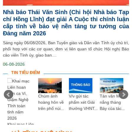
Nhà báo Thái Văn Sinh (Chi hội Nhà báo Tạp
chí Hồng Lĩnh) đạt giải A Cuộc thi chính luận
cấp tỉnh về bảo vệ nền tảng tư tưởng của
Đảng năm 2026
Sáng ngày 06/08/2026, Ban Tuyên giáo và Dân vận Tỉnh ủy chủ trì,
phối hợp với các cơ quan, đơn vị liên quan tổ chức Hội nghị Báo
cáo viên Tỉnh ủy, giao ban....
06-08-2026
TIN TIÊU ĐIỂM
ng
Chùm ảnh
V/v gửi tác
Tản văn Mùa
hoàng hôn về
phẩm xét Giải
nắng tháng
trên phố núi...
thưởng VHNT...
Bảy của tác...
Khai mạc Liên
hoan Dân ca