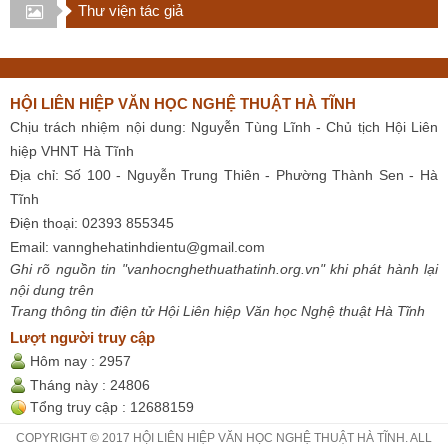
Thư viện tác giả
HỘI LIÊN HIỆP VĂN HỌC NGHỆ THUẬT HÀ TĨNH
Chịu trách nhiệm nội dung: Nguyễn Tùng Lĩnh - Chủ tịch Hội Liên
hiệp VHNT Hà Tĩnh
Địa chỉ: Số 100 - Nguyễn Trung Thiên - Phường Thành Sen - Hà
Tĩnh
Điện thoại: 02393 855345
Email:
vannghehatinhdientu@gmail.com
Ghi rõ nguồn tin "vanhocnghethuathatinh.org.vn" khi phát hành lại
nội dung trên
Trang thông tin điện tử Hội Liên hiệp Văn học Nghệ thuật Hà Tĩnh
Lượt người truy cập
Hôm nay :
2957
Tháng này :
24806
Tổng truy cập :
12688159
COPYRIGHT © 2017 HỘI LIÊN HIỆP VĂN HỌC NGHỆ THUẬT HÀ TĨNH. ALL