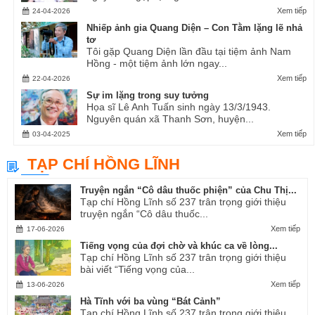
Xem tiếp
24-04-2026
Nhiếp ảnh gia Quang Diện – Con Tằm lặng lẽ nhả
tơ
Tôi gặp Quang Diện lần đầu tại tiệm ảnh Nam
Hồng - một tiệm ảnh lớn ngay...
Xem tiếp
22-04-2026
Sự im lặng trong suy tưởng
Họa sĩ Lê Anh Tuấn sinh ngày 13/3/1943.
Nguyên quán xã Thanh Sơn, huyện...
Xem tiếp
03-04-2025
TẠP CHÍ HỒNG LĨNH
Truyện ngắn “Cô dâu thuốc phiện” của Chu Thị...
Tạp chí Hồng Lĩnh số 237 trân trọng giới thiệu
truyện ngắn “Cô dâu thuốc...
Xem tiếp
17-06-2026
Tiếng vọng của đợi chờ và khúc ca về lòng...
Tạp chí Hồng Lĩnh số 237 trân trọng giới thiệu
bài viết “Tiếng vọng của...
Xem tiếp
13-06-2026
Hà Tĩnh với ba vùng “Bát Cảnh”
Tạp chí Hồng Lĩnh số 237 trân trọng giới thiệu