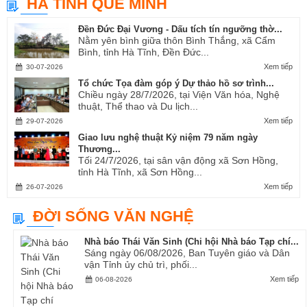
HÀ TĨNH QUÊ MÌNH
Ví, Giặm...
Đền Đức Đại Vương - Dấu tích tín ngưỡng thờ...
Nằm yên bình giữa thôn Bình Thắng, xã Cẩm
Bình, tỉnh Hà Tĩnh, Đền Đức...
Xem tiếp
30-07-2026
Tổ chức Tọa đàm góp ý Dự thảo hồ sơ trình...
Chiều ngày 28/7/2026, tại Viện Văn hóa, Nghệ
thuật, Thể thao và Du lịch...
Xem tiếp
29-07-2026
Giao lưu nghệ thuật Kỷ niệm 79 năm ngày
Thương...
Tối 24/7/2026, tại sân vận động xã Sơn Hồng,
tỉnh Hà Tĩnh, xã Sơn Hồng...
Xem tiếp
26-07-2026
ĐỜI SỐNG VĂN NGHỆ
Nhà báo Thái Văn Sinh (Chi hội Nhà báo Tạp chí...
Sáng ngày 06/08/2026, Ban Tuyên giáo và Dân
vận Tỉnh ủy chủ trì, phối...
Xem tiếp
06-08-2026