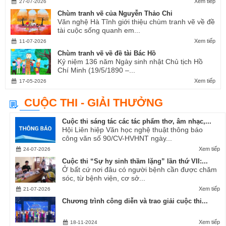
Xem tiếp
27-07-2026
Chùm tranh vẽ của Nguyễn Thảo Chi
Văn nghệ Hà Tĩnh giới thiệu chùm tranh vẽ về đề
tài cuộc sống quanh em...
Xem tiếp
11-07-2026
Chùm tranh vẽ về đề tài Bác Hồ
Kỷ niệm 136 năm Ngày sinh nhật Chủ tịch Hồ
Chí Minh (19/5/1890 –...
Xem tiếp
17-05-2026
CUỘC THI - GIẢI THƯỞNG
Cuộc thi sáng tác các tác phẩm thơ, âm nhạc,...
Hội Liên hiệp Văn học nghệ thuật thông báo
công văn số 90/CV-HVHNT ngày...
Xem tiếp
24-07-2026
Cuộc thi “Sự hy sinh thầm lặng” lần thứ VII:...
Ở bất cứ nơi đâu có người bệnh cần được chăm
sóc, từ bệnh viện, cơ sở...
Xem tiếp
21-07-2026
Chương trình công diễn và trao giải cuộc thi...
Xem tiếp
18-11-2024