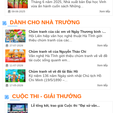
Tháng 6 năm 2025, Nhà xuất bản Đại học Vinh
vừa ấn hành cuốn sách Những...
Xem tiếp
09-06-2025
DÀNH CHO NHÀ TRƯỜNG
Chùm tranh của các em về Ngày Thương binh -...
Hội Liên hiệp văn học nghệ thuật Hà Tĩnh giới
thiệu chùm tranh của các...
Xem tiếp
27-07-2026
Chùm tranh vẽ của Nguyễn Thảo Chi
Văn nghệ Hà Tĩnh giới thiệu chùm tranh vẽ về đề
tài cuộc sống quanh em...
Xem tiếp
11-07-2026
Chùm tranh vẽ về đề tài Bác Hồ
Kỷ niệm 136 năm Ngày sinh nhật Chủ tịch Hồ
Chí Minh (19/5/1890 –...
Xem tiếp
17-05-2026
CUỘC THI - GIẢI THƯỞNG
Lễ tổng kết, trao giải Cuộc thi “Đại sứ văn...