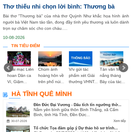
Thơ thiếu nhi chọn lời bình: Thương bà
Bài thơ "Thương bà" của nhà thơ Quỳnh Như khắc họa hình ảnh
người bà Việt Nam tảo tần, đong đầy tình yêu thương và luôn dành
trọn sự chăm sóc cho con cháu.....
10-08-2026
TIN TIÊU ĐIỂM
ng
Khai mạc Liên
Chùm ảnh
V/v gửi tác
Tản văn Mùa
hoan Dân ca
hoàng hôn về
phẩm xét Giải
nắng tháng
Ví, Giặm...
trên phố núi...
thưởng VHNT...
Bảy của tác...
HÀ TĨNH QUÊ MÌNH
Đền Đức Đại Vương - Dấu tích tín ngưỡng thờ...
Nằm yên bình giữa thôn Bình Thắng, xã Cẩm
Bình, tỉnh Hà Tĩnh, Đền Đức...
Xem tiếp
30-07-2026
Tổ chức Tọa đàm góp ý Dự thảo hồ sơ trình...