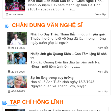
Khai mạc Liên hoan Dân ca Ví, Giặm Nghệ Tĩnh...
Nhân kỷ niệm 195 năm thành lập tỉnh Hà Tĩnh
(1831 - 2026) và 35 năm tái...
Xem tiếp
06-08-2026
CHÂN DUNG VĂN NGHỆ SĨ
Nhà thơ Duy Thảo: Thăm thẳm một tình yêu quê...
Thuộc thơ ông, biết về ông đã lâu nhưng những
ngày xuân gặp lại người...
Xem tiếp
24-04-2026
Nhiếp ảnh gia Quang Diện – Con Tằm lặng lẽ nhả
tơ
Tôi gặp Quang Diện lần đầu tại tiệm ảnh Nam
Hồng - một tiệm ảnh lớn ngay...
Xem tiếp
22-04-2026
Sự im lặng trong suy tưởng
Họa sĩ Lê Anh Tuấn sinh ngày 13/3/1943.
Nguyên quán xã Thanh Sơn, huyện...
Xem tiếp
03-04-2025
TẠP CHÍ HỒNG LĨNH