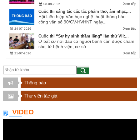
Xem tiếp
08-08-2026
Cuộc thi sáng tác các tác phẩm thơ, âm nhạc,...
Hội Liên hiệp Văn học nghệ thuật thông báo
công văn số 90/CV-HVHNT ngày...
Xem tiếp
24-07-2026
Cuộc thi “Sự hy sinh thầm lặng” lần thứ VII:...
Ở bất cứ nơi đâu có người bệnh cần được chăm
sóc, từ bệnh viện, cơ sở...
Xem tiếp
21-07-2026
Thông báo
Thư viện tác giả
VIDEO