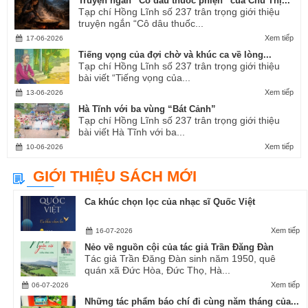
Truyện ngắn “Cô dâu thuốc phiện” của Chu Thị...
Tạp chí Hồng Lĩnh số 237 trân trọng giới thiệu
truyện ngắn “Cô dâu thuốc...
Xem tiếp
17-06-2026
Tiếng vọng của đợi chờ và khúc ca về lòng...
Tạp chí Hồng Lĩnh số 237 trân trọng giới thiệu
bài viết “Tiếng vọng của...
Xem tiếp
13-06-2026
Hà Tĩnh với ba vùng “Bát Cảnh”
Tạp chí Hồng Lĩnh số 237 trân trọng giới thiệu
bài viết Hà Tĩnh với ba...
Xem tiếp
10-06-2026
GIỚI THIỆU SÁCH MỚI
Ca khúc chọn lọc của nhạc sĩ Quốc Việt
Xem tiếp
16-07-2026
Nẻo về nguồn cội của tác giả Trần Đăng Đàn
Tác giả Trần Đăng Đàn sinh năm 1950, quê
quán xã Đức Hòa, Đức Thọ, Hà...
Xem tiếp
06-07-2026
Những tác phẩm báo chí đi cùng năm tháng của...