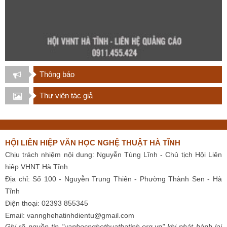
Thông báo
Thư viện tác giả
HỘI LIÊN HIỆP VĂN HỌC NGHỆ THUẬT HÀ TĨNH
Chịu trách nhiệm nội dung: Nguyễn Tùng Lĩnh - Chủ tịch Hội Liên
hiệp VHNT Hà Tĩnh
Địa chỉ: Số 100 - Nguyễn Trung Thiên - Phường Thành Sen - Hà
Tĩnh
Điện thoại: 02393 855345
Email:
vannghehatinhdientu@gmail.com
Ghi rõ nguồn tin "vanhocnghethuathatinh.org.vn" khi phát hành lại