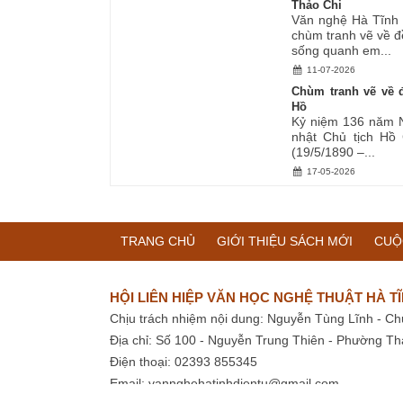
Thảo Chi
Văn nghệ Hà Tĩnh g
chùm tranh vẽ về đ
sống quanh em...
11-07-2026
Chùm tranh vẽ về đ
Hồ
Kỷ niệm 136 năm 
nhật Chủ tịch Hồ
(19/5/1890 –...
17-05-2026
TRANG CHỦ
GIỚI THIỆU SÁCH MỚI
CUỘ
HỘI LIÊN HIỆP VĂN HỌC NGHỆ THUẬT HÀ T
Chịu trách nhiệm nội dung: Nguyễn Tùng Lĩnh - Ch
Địa chỉ: Số 100 - Nguyễn Trung Thiên - Phường Th
Điện thoại: 02393 855345
Email:
vannghehatinhdientu@gmail.com
Ghi rõ nguồn tin "vanhocnghethuathatinh.org.vn" kh