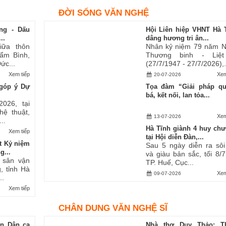
ĐỜI SỐNG VĂN NGHỆ
ng - Dấu
Hội Liên hiệp VHNT Hà 
..
dâng hương tri ân...
iữa thôn
Nhân kỷ niệm 79 năm 
ẩm Bình,
Thương binh - Liệt
ức...
(27/7/1947 - 27/7/2026),.
Xem tiếp
Xem
20-07-2026
góp ý Dự
Tọa đàm “Giải pháp q
bá, kết nối, lan tỏa...
2026, tại
hệ thuật,
Xem
13-07-2026
..
Hà Tĩnh giành 4 huy ch
Xem tiếp
tại Hội diễn Đàn,...
t Kỷ niệm
Sau 5 ngày diễn ra sôi
g...
và giàu bản sắc, tối 8/7,
i sân vận
TP. Huế, Cục...
, tỉnh Hà
Xem
09-07-2026
..
Xem tiếp
CHÂN DUNG VĂN NGHỆ SĨ
an Dân ca
Nhà thơ Duy Thảo: T