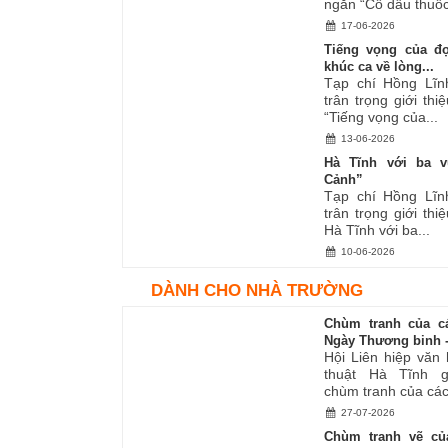
ngắn “Cô dâu thuốc
17-06-2026
Tiếng vọng của đ
khúc ca về lòng...
Tạp chí Hồng Lĩn
trân trọng giới thiệ
“Tiếng vọng của...
13-06-2026
Hà Tĩnh với ba v
Cảnh”
Tạp chí Hồng Lĩn
trân trọng giới thiệ
Hà Tĩnh với ba...
10-06-2026
DÀNH CHO NHÀ TRƯỜNG
Chùm tranh của c
Ngày Thương binh -.
Hội Liên hiệp văn
thuật Hà Tĩnh gi
chùm tranh của các.
27-07-2026
Chùm tranh vẽ củ