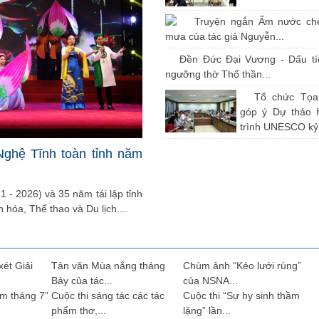
Truyện ngắn Ấm nước ch
mưa của tác giả Nguyễn...
Đền Đức Đại Vương - Dấu tíc
ngưỡng thờ Thổ thần...
Tổ chức Tọ
góp ý Dự thảo 
trình UNESCO kỷ.
Nghệ Tĩnh toàn tỉnh năm
 - 2026) và 35 năm tái lập tỉnh
 hóa, Thể thao và Du lịch....
xét Giải
Tản văn Mùa nắng tháng
Chùm ảnh “Kéo lưới rùng”
Bảy của tác...
của NSNA...
ầm tháng 7”
Cuộc thi sáng tác các tác
Cuộc thi “Sự hy sinh thầm
phẩm thơ,...
lặng” lần...