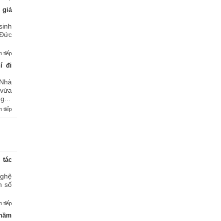
 giả
sinh
 Đức
 tiếp
í đi
Nhà
 vừa
...
 tiếp
 tác
nghệ
n số
 tiếp
thầm