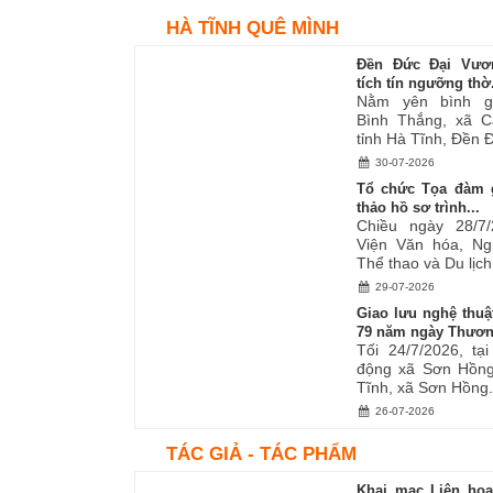
HÀ TĨNH QUÊ MÌNH
Đền Đức Đại Vươ
tích tín ngưỡng thờ.
Nằm yên bình g
Bình Thắng, xã C
tỉnh Hà Tĩnh, Đền Đ
30-07-2026
Tổ chức Tọa đàm 
thảo hồ sơ trình...
Chiều ngày 28/7/
Viện Văn hóa, Ng
Thể thao và Du lịch.
29-07-2026
Giao lưu nghệ thuậ
79 năm ngày Thươn
Tối 24/7/2026, tạ
động xã Sơn Hồng
Tĩnh, xã Sơn Hồng.
26-07-2026
TÁC GIẢ - TÁC PHẨM
Khai mạc Liên ho