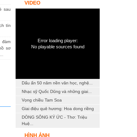
VIDEO
è sau
h tín
Error loading player:
a đàm
No playable sources found
hồ sơ
..
Dấu ấn 50 năm nền văn học, nghệ...
Nhạc sỹ Quốc Dũng và những giai...
Vọng chiều Tam Soa
Giai điệu quê hương: Hoa dong riềng
DÒNG SÔNG KÝ ỨC - Thơ: Triệu
Huệ...
HÌNH ẢNH