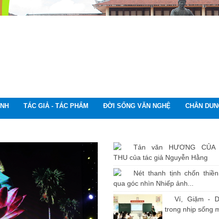
ÌNH
TÁC GIẢ - TÁC PHẨM
ĐỜI SỐNG VĂN NGHỆ
CHÂN DUN
Tản văn HƯƠNG CỦA
THU của tác giả Nguyễn Hằng
Nét thanh tịnh chốn thiề
qua góc nhìn Nhiếp ảnh...
Ví, Giặm - D
trong nhịp sống 