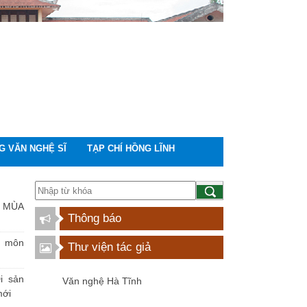
G VĂN NGHỆ SĨ
TẠP CHÍ HỒNG LĨNH
 MÙA
Thông báo
n môn
Thư viện tác giả
i sản
Văn nghệ Hà Tĩnh
mới