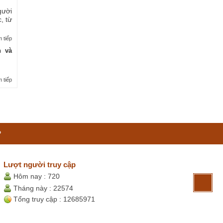
gười
, từ
 tiếp
n và
 tiếp
P
Lượt người truy cập
Hôm nay :
720
Tháng này :
22574
Tổng truy cập :
12685971