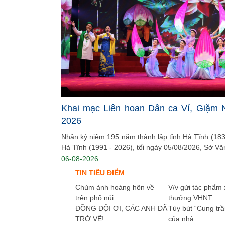
Khai mạc Liên hoan Dân ca Ví, Giặm 
2026
Nhân kỷ niệm 195 năm thành lập tỉnh Hà Tĩnh (1831
Hà Tĩnh (1991 - 2026), tối ngày 05/08/2026, Sở Văn
06-08-2026
TIN TIÊU ĐIỂM
Chùm ảnh hoàng hôn về
V/v gửi tác phẩm 
trên phố núi...
thưởng VHNT...
ĐỒNG ĐỘI ƠI, CÁC ANH ĐÃ
Tùy bút “Cung tr
TRỞ VỀ!
của nhà...