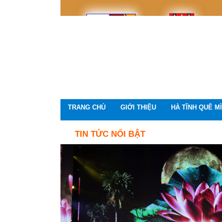
TRANG CHỦ
GIỚI THIỆU
HÀ TĨNH QUÊ M
TIN TỨC NỔI BẬT