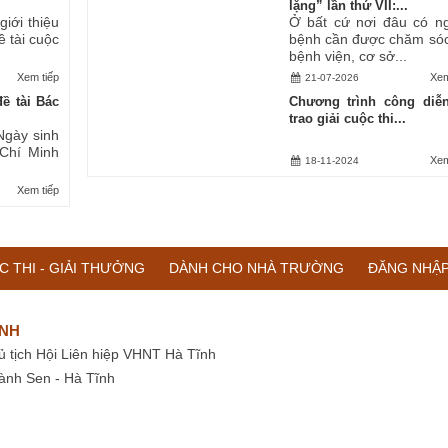
lặng” lần thứ VII:...
iới thiệu
Ở bất cứ nơi đâu có n
ề tài cuộc
bệnh cần được chăm sóc
bệnh viện, cơ sở...
Xem tiếp
Xem
21-07-2026
ề tài Bác
Chương trình công diễ
trao giải cuộc thi...
Ngày sinh
 Chí Minh
Xem
18-11-2024
Xem tiếp
C THI - GIẢI THƯỞNG
DÀNH CHO NHÀ TRƯỜNG
ĐĂNG NHẬ
ĨNH
ủ tịch Hội Liên hiệp VHNT Hà Tĩnh
ành Sen - Hà Tĩnh
i phát hành lại nội dung trên