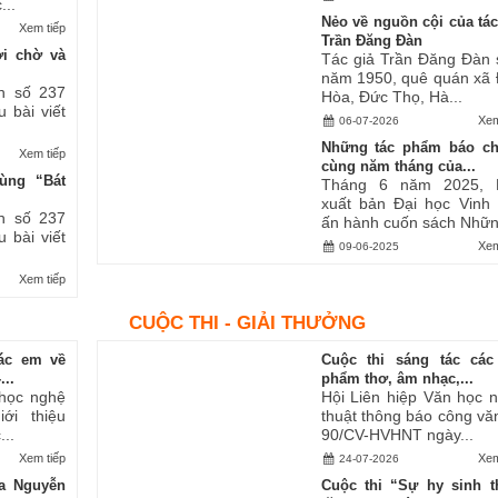
...
Nẻo về nguồn cội của tác
Xem tiếp
Trần Đăng Đàn
ợi chờ và
Tác giả Trần Đăng Đàn 
năm 1950, quê quán xã
h số 237
Hòa, Đức Thọ, Hà...
u bài viết
Xem
06-07-2026
Những tác phẩm báo ch
Xem tiếp
cùng năm tháng của...
ùng “Bát
Tháng 6 năm 2025, 
xuất bản Đại học Vinh
h số 237
ấn hành cuốn sách Những
u bài viết
Xem
09-06-2025
Xem tiếp
CUỘC THI - GIẢI THƯỞNG
ác em về
Cuộc thi sáng tác các
..
phẩm thơ, âm nhạc,...
 học nghệ
Hội Liên hiệp Văn học 
ới thiệu
thuật thông báo công vă
..
90/CV-HVHNT ngày...
Xem tiếp
Xem
24-07-2026
a Nguyễn
Cuộc thi “Sự hy sinh 