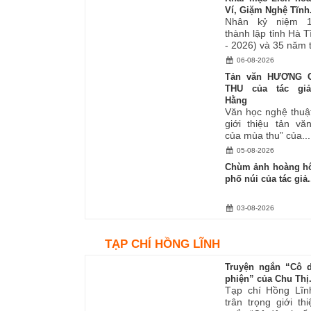
Ví, Giặm Nghệ Tĩnh.
Nhân kỷ niệm 
thành lập tỉnh Hà 
- 2026) và 35 năm tá
06-08-2026
Tản văn HƯƠNG 
THU của tác gi
Hằng
Văn học nghệ thuậ
giới thiệu tản v
của mùa thu” của...
05-08-2026
Chùm ảnh hoàng hô
phố núi của tác giả.
03-08-2026
TẠP CHÍ HỒNG LĨNH
Truyện ngắn “Cô 
phiện” của Chu Thị.
Tạp chí Hồng Lĩn
trân trọng giới th