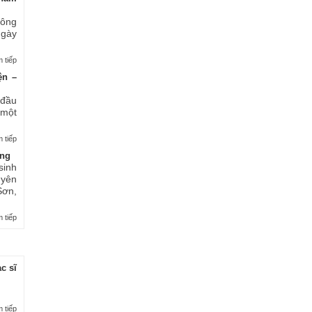
 ông
ngày
 tiếp
ện –
 đầu
 một
 tiếp
ởng
sinh
yên
ơn,
 tiếp
c sĩ
 tiếp