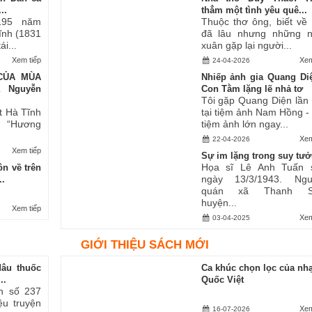
..
thẳm một tình yêu quê...
195 năm
Thuộc thơ ông, biết về
Tĩnh (1831
đã lâu nhưng những 
i...
xuân gặp lại người...
Xem tiếp
Xem
24-04-2026
CỦA MÙA
Nhiếp ảnh gia Quang Di
ả Nguyễn
Con Tằm lặng lẽ nhả tơ
Tôi gặp Quang Diện lần
t Hà Tĩnh
tại tiệm ảnh Nam Hồng -
ăn “Hương
tiệm ảnh lớn ngay...
Xem
22-04-2026
Xem tiếp
Sự im lặng trong suy tư
Họa sĩ Lê Anh Tuấn 
n về trên
ngày 13/3/1943. Ngu
..
quán xã Thanh S
huyện...
Xem tiếp
Xem
03-04-2025
GIỚI THIỆU SÁCH MỚI
dâu thuốc
Ca khúc chọn lọc của nhạ
..
Quốc Việt
h số 237
iệu truyện
Xem
16-07-2026