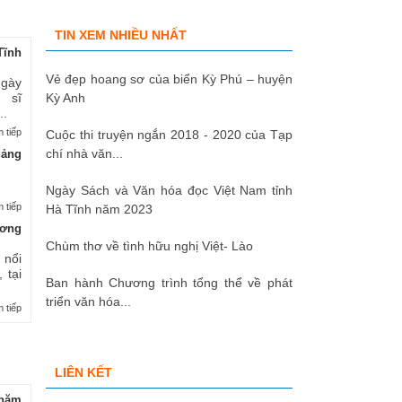
TIN XEM NHIỀU NHẤT
Tĩnh
Vẻ đẹp hoang sơ của biển Kỳ Phú – huyện
Ngày
 sĩ
Kỳ Anh
..
 tiếp
Cuộc thi truyện ngắn 2018 - 2020 của Tạp
chí nhà văn...
uảng
Ngày Sách và Văn hóa đọc Việt Nam tỉnh
 tiếp
Hà Tĩnh năm 2023
ương
Chùm thơ về tình hữu nghị Việt- Lào
 nổi
 tại
Ban hành Chương trình tổng thể về phát
triển văn hóa...
 tiếp
LIÊN KẾT
hăm