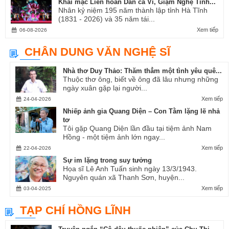
Khai mạc Liên hoan Dân ca Ví, Giặm Nghệ Tĩnh...
Nhân kỷ niệm 195 năm thành lập tỉnh Hà Tĩnh
(1831 - 2026) và 35 năm tái...
Xem tiếp
06-08-2026
CHÂN DUNG VĂN NGHỆ SĨ
Nhà thơ Duy Thảo: Thăm thẳm một tình yêu quê...
Thuộc thơ ông, biết về ông đã lâu nhưng những
ngày xuân gặp lại người...
Xem tiếp
24-04-2026
Nhiếp ảnh gia Quang Diện – Con Tằm lặng lẽ nhả
tơ
Tôi gặp Quang Diện lần đầu tại tiệm ảnh Nam
Hồng - một tiệm ảnh lớn ngay...
Xem tiếp
22-04-2026
Sự im lặng trong suy tưởng
Họa sĩ Lê Anh Tuấn sinh ngày 13/3/1943.
Nguyên quán xã Thanh Sơn, huyện...
Xem tiếp
03-04-2025
TẠP CHÍ HỒNG LĨNH