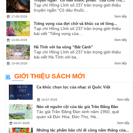
Truyện ngắn “Cô dâu thuốc phiện” của Chu Thị...
Tạp chí Hồng Lĩnh số 237 trân trọng giới thiệu
truyện ngắn “Cô dâu thuốc...
Xem tiếp
17-06-2026
Tiếng vọng của đợi chờ và khúc ca về lòng...
Tạp chí Hồng Lĩnh số 237 trân trọng giới thiệu
bài viết “Tiếng vọng của...
Xem tiếp
13-06-2026
Hà Tĩnh với ba vùng “Bát Cảnh”
Tạp chí Hồng Lĩnh số 237 trân trọng giới thiệu
bài viết Hà Tĩnh với ba...
Xem tiếp
10-06-2026
GIỚI THIỆU SÁCH MỚI
Ca khúc chọn lọc của nhạc sĩ Quốc Việt
Xem tiếp
16-07-2026
Nẻo về nguồn cội của tác giả Trần Đăng Đàn
Tác giả Trần Đăng Đàn sinh năm 1950, quê
quán xã Đức Hòa, Đức Thọ, Hà...
Xem tiếp
06-07-2026
Những tác phẩm báo chí đi cùng năm tháng của...