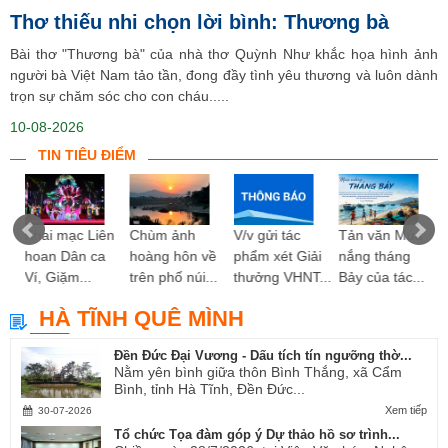
Thơ thiếu nhi chọn lời bình: Thương bà
Bài thơ "Thương bà" của nhà thơ Quỳnh Như khắc họa hình ảnh
người bà Việt Nam tảo tần, đong đầy tình yêu thương và luôn dành
trọn sự chăm sóc cho con cháu.....
10-08-2026
TIN TIÊU ĐIỂM
ng
Khai mạc Liên
Chùm ảnh
V/v gửi tác
Tản văn Mùa
hoan Dân ca
hoàng hôn về
phẩm xét Giải
nắng tháng
Ví, Giặm...
trên phố núi...
thưởng VHNT...
Bảy của tác...
HÀ TĨNH QUÊ MÌNH
Đền Đức Đại Vương - Dấu tích tín ngưỡng thờ...
Nằm yên bình giữa thôn Bình Thắng, xã Cẩm
Bình, tỉnh Hà Tĩnh, Đền Đức...
Xem tiếp
30-07-2026
Tổ chức Tọa đàm góp ý Dự thảo hồ sơ trình...