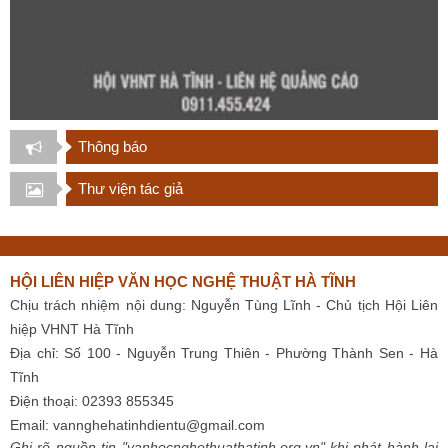
Thông báo
Thư viện tác giả
HỘI LIÊN HIỆP VĂN HỌC NGHỆ THUẬT HÀ TĨNH
Chịu trách nhiệm nội dung: Nguyễn Tùng Lĩnh - Chủ tịch Hội Liên
hiệp VHNT Hà Tĩnh
Địa chỉ: Số 100 - Nguyễn Trung Thiên - Phường Thành Sen - Hà
Tĩnh
Điện thoại: 02393 855345
Email:
vannghehatinhdientu@gmail.com
Ghi rõ nguồn tin "vanhocnghethuathatinh.org.vn" khi phát hành lại