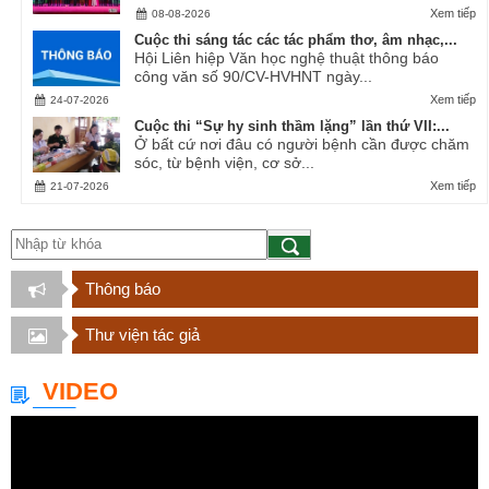
Xem tiếp
08-08-2026
Cuộc thi sáng tác các tác phẩm thơ, âm nhạc,...
Hội Liên hiệp Văn học nghệ thuật thông báo
công văn số 90/CV-HVHNT ngày...
Xem tiếp
24-07-2026
Cuộc thi “Sự hy sinh thầm lặng” lần thứ VII:...
Ở bất cứ nơi đâu có người bệnh cần được chăm
sóc, từ bệnh viện, cơ sở...
Xem tiếp
21-07-2026
Thông báo
Thư viện tác giả
VIDEO