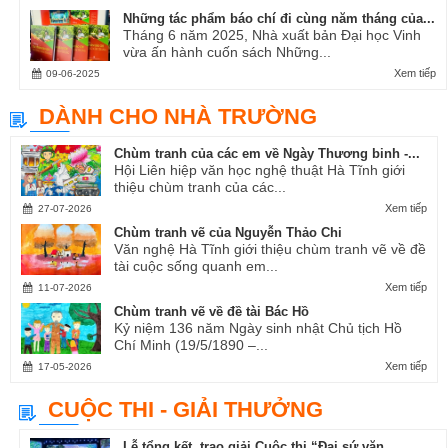
Những tác phẩm báo chí đi cùng năm tháng của...
Tháng 6 năm 2025, Nhà xuất bản Đại học Vinh
vừa ấn hành cuốn sách Những...
Xem tiếp
09-06-2025
DÀNH CHO NHÀ TRƯỜNG
Chùm tranh của các em về Ngày Thương binh -...
Hội Liên hiệp văn học nghệ thuật Hà Tĩnh giới
thiệu chùm tranh của các...
Xem tiếp
27-07-2026
Chùm tranh vẽ của Nguyễn Thảo Chi
Văn nghệ Hà Tĩnh giới thiệu chùm tranh vẽ về đề
tài cuộc sống quanh em...
Xem tiếp
11-07-2026
Chùm tranh vẽ về đề tài Bác Hồ
Kỷ niệm 136 năm Ngày sinh nhật Chủ tịch Hồ
Chí Minh (19/5/1890 –...
Xem tiếp
17-05-2026
CUỘC THI - GIẢI THƯỞNG
Lễ tổng kết, trao giải Cuộc thi “Đại sứ văn...