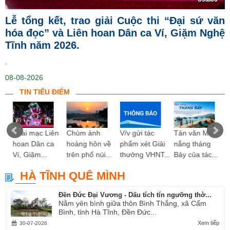
Lễ tổng kết, trao giải Cuộc thi “Đại sứ văn
hóa đọc” và Liên hoan Dân ca Ví, Giặm Nghệ
Tĩnh năm 2026.
.
08-08-2026
TIN TIÊU ĐIỂM
ng
Khai mạc Liên
Chùm ảnh
V/v gửi tác
Tản văn Mùa
hoan Dân ca
hoàng hôn về
phẩm xét Giải
nắng tháng
Ví, Giặm...
trên phố núi...
thưởng VHNT...
Bảy của tác...
HÀ TĨNH QUÊ MÌNH
Đền Đức Đại Vương - Dấu tích tín ngưỡng thờ...
Nằm yên bình giữa thôn Bình Thắng, xã Cẩm
Bình, tỉnh Hà Tĩnh, Đền Đức...
Xem tiếp
30-07-2026