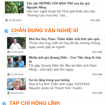
Tản văn HƯƠNG CỦA MÙA THU của tác giả
Nguyễn Hằng
Văn học nghệ thuật Hà Tĩnh giới thiệu tản văn
“Hương của mùa thu” của...
Xem tiếp
05-08-2026
CHÂN DUNG VĂN NGHỆ SĨ
Nhà thơ Duy Thảo: Thăm thẳm một tình yêu quê...
Thuộc thơ ông, biết về ông đã lâu nhưng những
ngày xuân gặp lại người...
Xem tiếp
24-04-2026
Nhiếp ảnh gia Quang Diện – Con Tằm lặng lẽ nhả
tơ
Tôi gặp Quang Diện lần đầu tại tiệm ảnh Nam
Hồng - một tiệm ảnh lớn ngay...
Xem tiếp
22-04-2026
Sự im lặng trong suy tưởng
Họa sĩ Lê Anh Tuấn sinh ngày 13/3/1943.
Nguyên quán xã Thanh Sơn, huyện...
Xem tiếp
03-04-2025
TẠP CHÍ HỒNG LĨNH