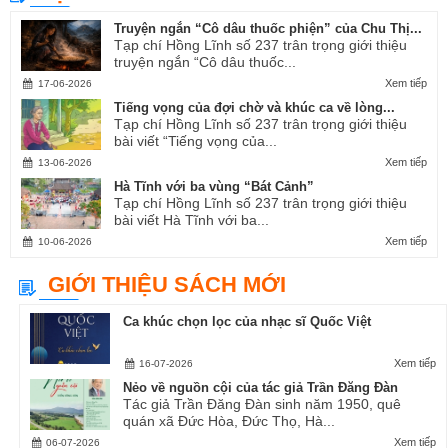
Truyện ngắn “Cô dâu thuốc phiện” của Chu Thị...
Tạp chí Hồng Lĩnh số 237 trân trọng giới thiệu
truyện ngắn “Cô dâu thuốc...
Xem tiếp
17-06-2026
Tiếng vọng của đợi chờ và khúc ca về lòng...
Tạp chí Hồng Lĩnh số 237 trân trọng giới thiệu
bài viết “Tiếng vọng của...
Xem tiếp
13-06-2026
Hà Tĩnh với ba vùng “Bát Cảnh”
Tạp chí Hồng Lĩnh số 237 trân trọng giới thiệu
bài viết Hà Tĩnh với ba...
Xem tiếp
10-06-2026
GIỚI THIỆU SÁCH MỚI
Ca khúc chọn lọc của nhạc sĩ Quốc Việt
Xem tiếp
16-07-2026
Nẻo về nguồn cội của tác giả Trần Đăng Đàn
Tác giả Trần Đăng Đàn sinh năm 1950, quê
quán xã Đức Hòa, Đức Thọ, Hà...
Xem tiếp
06-07-2026