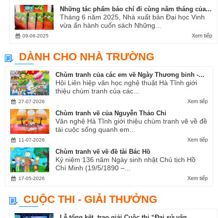
Những tác phẩm báo chí đi cùng năm tháng của...
Tháng 6 năm 2025, Nhà xuất bản Đại học Vinh
vừa ấn hành cuốn sách Những...
Xem tiếp
09-06-2025
DÀNH CHO NHÀ TRƯỜNG
Chùm tranh của các em về Ngày Thương binh -...
Hội Liên hiệp văn học nghệ thuật Hà Tĩnh giới
thiệu chùm tranh của các...
Xem tiếp
27-07-2026
Chùm tranh vẽ của Nguyễn Thảo Chi
Văn nghệ Hà Tĩnh giới thiệu chùm tranh vẽ về đề
tài cuộc sống quanh em...
Xem tiếp
11-07-2026
Chùm tranh vẽ về đề tài Bác Hồ
Kỷ niệm 136 năm Ngày sinh nhật Chủ tịch Hồ
Chí Minh (19/5/1890 –...
Xem tiếp
17-05-2026
CUỘC THI - GIẢI THƯỞNG
Lễ tổng kết, trao giải Cuộc thi “Đại sứ văn...