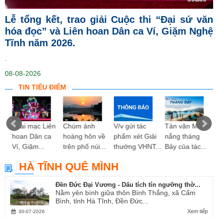
Lễ tổng kết, trao giải Cuộc thi “Đại sứ văn
hóa đọc” và Liên hoan Dân ca Ví, Giặm Nghệ
Tĩnh năm 2026.
.
08-08-2026
TIN TIÊU ĐIỂM
ng
Khai mạc Liên
Chùm ảnh
V/v gửi tác
Tản văn Mùa
hoan Dân ca
hoàng hôn về
phẩm xét Giải
nắng tháng
Ví, Giặm...
trên phố núi...
thưởng VHNT...
Bảy của tác...
HÀ TĨNH QUÊ MÌNH
Đền Đức Đại Vương - Dấu tích tín ngưỡng thờ...
Nằm yên bình giữa thôn Bình Thắng, xã Cẩm
Bình, tỉnh Hà Tĩnh, Đền Đức...
Xem tiếp
30-07-2026