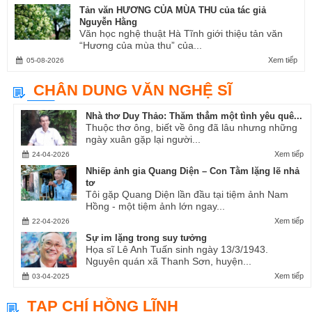
Tản văn HƯƠNG CỦA MÙA THU của tác giả
Nguyễn Hằng
Văn học nghệ thuật Hà Tĩnh giới thiệu tản văn
“Hương của mùa thu” của...
Xem tiếp
05-08-2026
CHÂN DUNG VĂN NGHỆ SĨ
Nhà thơ Duy Thảo: Thăm thẳm một tình yêu quê...
Thuộc thơ ông, biết về ông đã lâu nhưng những
ngày xuân gặp lại người...
Xem tiếp
24-04-2026
Nhiếp ảnh gia Quang Diện – Con Tằm lặng lẽ nhả
tơ
Tôi gặp Quang Diện lần đầu tại tiệm ảnh Nam
Hồng - một tiệm ảnh lớn ngay...
Xem tiếp
22-04-2026
Sự im lặng trong suy tưởng
Họa sĩ Lê Anh Tuấn sinh ngày 13/3/1943.
Nguyên quán xã Thanh Sơn, huyện...
Xem tiếp
03-04-2025
TẠP CHÍ HỒNG LĨNH