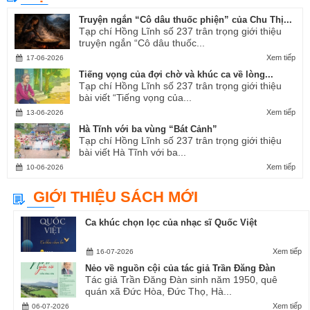
Truyện ngắn “Cô dâu thuốc phiện” của Chu Thị...
Tạp chí Hồng Lĩnh số 237 trân trọng giới thiệu
truyện ngắn “Cô dâu thuốc...
Xem tiếp
17-06-2026
Tiếng vọng của đợi chờ và khúc ca về lòng...
Tạp chí Hồng Lĩnh số 237 trân trọng giới thiệu
bài viết “Tiếng vọng của...
Xem tiếp
13-06-2026
Hà Tĩnh với ba vùng “Bát Cảnh”
Tạp chí Hồng Lĩnh số 237 trân trọng giới thiệu
bài viết Hà Tĩnh với ba...
Xem tiếp
10-06-2026
GIỚI THIỆU SÁCH MỚI
Ca khúc chọn lọc của nhạc sĩ Quốc Việt
Xem tiếp
16-07-2026
Nẻo về nguồn cội của tác giả Trần Đăng Đàn
Tác giả Trần Đăng Đàn sinh năm 1950, quê
quán xã Đức Hòa, Đức Thọ, Hà...
Xem tiếp
06-07-2026