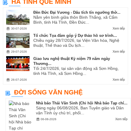
HÀ TĨNH QUÊ MÌNH
Ví, Giặm...
Đền Đức Đại Vương - Dấu tích tín ngưỡng thờ...
Nằm yên bình giữa thôn Bình Thắng, xã Cẩm
Bình, tỉnh Hà Tĩnh, Đền Đức...
Xem tiếp
30-07-2026
Tổ chức Tọa đàm góp ý Dự thảo hồ sơ trình...
Chiều ngày 28/7/2026, tại Viện Văn hóa, Nghệ
thuật, Thể thao và Du lịch...
Xem tiếp
29-07-2026
Giao lưu nghệ thuật Kỷ niệm 79 năm ngày
Thương...
Tối 24/7/2026, tại sân vận động xã Sơn Hồng,
tỉnh Hà Tĩnh, xã Sơn Hồng...
Xem tiếp
26-07-2026
ĐỜI SỐNG VĂN NGHỆ
Nhà báo Thái Văn Sinh (Chi hội Nhà báo Tạp chí...
Sáng ngày 06/08/2026, Ban Tuyên giáo và Dân
vận Tỉnh ủy chủ trì, phối...
Xem tiếp
06-08-2026