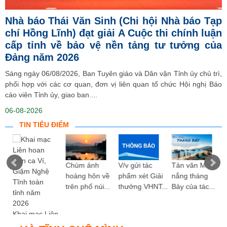
Nhà báo Thái Văn Sinh (Chi hội Nhà báo Tạp
chí Hồng Lĩnh) đạt giải A Cuộc thi chính luận
cấp tỉnh về bảo vệ nền tảng tư tưởng của
Đảng năm 2026
Sáng ngày 06/08/2026, Ban Tuyên giáo và Dân vận Tỉnh ủy chủ trì,
phối hợp với các cơ quan, đơn vị liên quan tổ chức Hội nghị Báo
cáo viên Tỉnh ủy, giao ban....
06-08-2026
TIN TIÊU ĐIỂM
ng
Chùm ảnh
V/v gửi tác
Tản văn Mùa
hoàng hôn về
phẩm xét Giải
nắng tháng
trên phố núi...
thưởng VHNT...
Bảy của tác...
Khai mạc Liên
hoan Dân ca