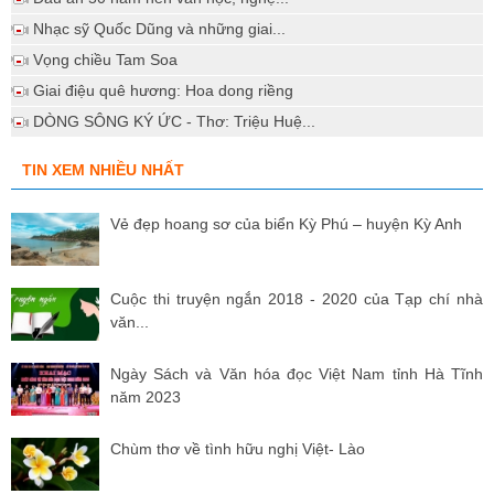
Nhạc sỹ Quốc Dũng và những giai...
Vọng chiều Tam Soa
Giai điệu quê hương: Hoa dong riềng
DÒNG SÔNG KÝ ỨC - Thơ: Triệu Huệ...
TIN XEM NHIỀU NHẤT
Vẻ đẹp hoang sơ của biển Kỳ Phú – huyện Kỳ Anh
Cuộc thi truyện ngắn 2018 - 2020 của Tạp chí nhà
văn...
Ngày Sách và Văn hóa đọc Việt Nam tỉnh Hà Tĩnh
năm 2023
Chùm thơ về tình hữu nghị Việt- Lào