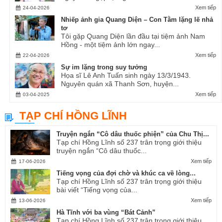
Xem tiếp
24-04-2026
Nhiếp ảnh gia Quang Diện – Con Tằm lặng lẽ nhả
tơ
Tôi gặp Quang Diện lần đầu tại tiệm ảnh Nam
Hồng - một tiệm ảnh lớn ngay...
Xem tiếp
22-04-2026
Sự im lặng trong suy tưởng
Họa sĩ Lê Anh Tuấn sinh ngày 13/3/1943.
Nguyên quán xã Thanh Sơn, huyện...
Xem tiếp
03-04-2025
TẠP CHÍ HỒNG LĨNH
Truyện ngắn “Cô dâu thuốc phiện” của Chu Thị...
Tạp chí Hồng Lĩnh số 237 trân trọng giới thiệu
truyện ngắn “Cô dâu thuốc...
Xem tiếp
17-06-2026
Tiếng vọng của đợi chờ và khúc ca về lòng...
Tạp chí Hồng Lĩnh số 237 trân trọng giới thiệu
bài viết “Tiếng vọng của...
Xem tiếp
13-06-2026
Hà Tĩnh với ba vùng “Bát Cảnh”
Tạp chí Hồng Lĩnh số 237 trân trọng giới thiệu