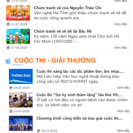
Xem tiếp
27-07-2026
Chùm tranh vẽ của Nguyễn Thảo Chi
Văn nghệ Hà Tĩnh giới thiệu chùm tranh vẽ về đề
tài cuộc sống quanh em...
Xem tiếp
11-07-2026
Chùm tranh vẽ về đề tài Bác Hồ
Kỷ niệm 136 năm Ngày sinh nhật Chủ tịch Hồ
Chí Minh (19/5/1890 –...
Xem tiếp
17-05-2026
CUỘC THI - GIẢI THƯỞNG
Cuộc thi sáng tác các tác phẩm thơ, âm nhạc,...
Hội Liên hiệp Văn học nghệ thuật thông báo
công văn số 90/CV-HVHNT ngày...
Xem tiếp
24-07-2026
Cuộc thi “Sự hy sinh thầm lặng” lần thứ VII:...
Ở bất cứ nơi đâu có người bệnh cần được chăm
sóc, từ bệnh viện, cơ sở...
Xem tiếp
21-07-2026
Chương trình công diễn và trao giải cuộc thi...
Xem tiếp
18-11-2024