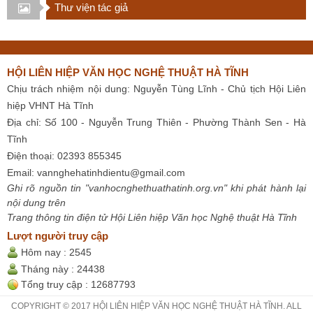
Thư viện tác giả
HỘI LIÊN HIỆP VĂN HỌC NGHỆ THUẬT HÀ TĨNH
Chịu trách nhiệm nội dung: Nguyễn Tùng Lĩnh - Chủ tịch Hội Liên
hiệp VHNT Hà Tĩnh
Địa chỉ: Số 100 - Nguyễn Trung Thiên - Phường Thành Sen - Hà
Tĩnh
Điện thoại: 02393 855345
Email:
vannghehatinhdientu@gmail.com
Ghi rõ nguồn tin "vanhocnghethuathatinh.org.vn" khi phát hành lại
nội dung trên
Trang thông tin điện tử Hội Liên hiệp Văn học Nghệ thuật Hà Tĩnh
Lượt người truy cập
Hôm nay :
2545
Tháng này :
24438
Tổng truy cập :
12687793
COPYRIGHT © 2017 HỘI LIÊN HIỆP VĂN HỌC NGHỆ THUẬT HÀ TĨNH. ALL