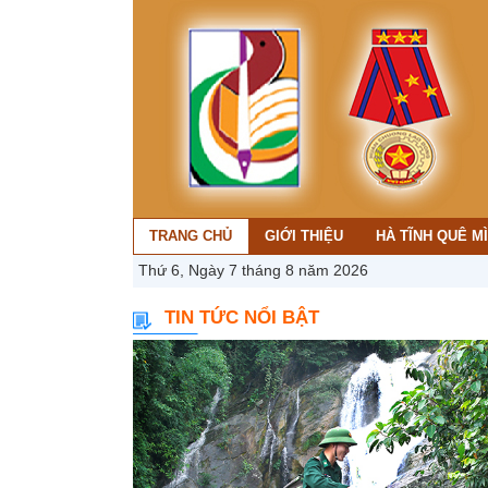
TRANG CHỦ
GIỚI THIỆU
HÀ TĨNH QUÊ M
Thứ 6, Ngày 7 tháng 8 năm 2026
TIN TỨC NỔI BẬT