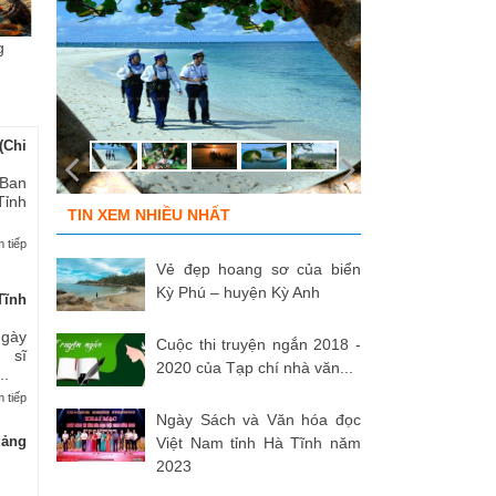
g
Chùm ảnh “Kéo lưới rùng”
ĐỒNG ĐỘI ƠI, CÁC ANH ĐÃ
Tù
của NSNA...
TRỞ VỀ!
củ
(Chi
 Ban
Tỉnh
TIN XEM NHIỀU NHẤT
 tiếp
Vẻ đẹp hoang sơ của biển
Kỳ Phú – huyện Kỳ Anh
Tĩnh
Ngày
Cuộc thi truyện ngắn 2018 -
 sĩ
2020 của Tạp chí nhà văn...
..
 tiếp
Ngày Sách và Văn hóa đọc
uảng
Việt Nam tỉnh Hà Tĩnh năm
2023