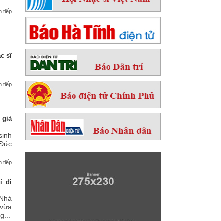
 tiếp
c sĩ
 tiếp
 giả
sinh
 Đức
 tiếp
í đi
Nhà
 vừa
...