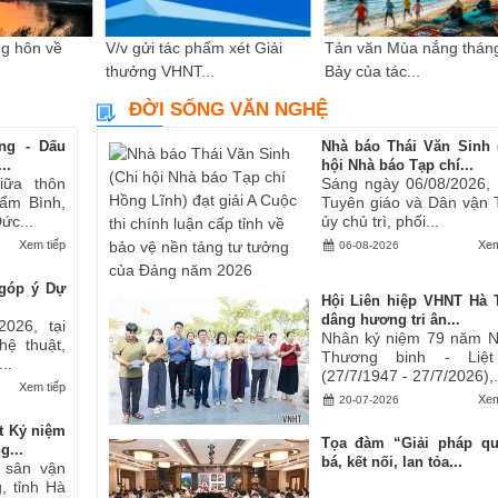
g hôn về
V/v gửi tác phẩm xét Giải
Tản văn Mùa nắng thán
thưởng VHNT...
Bảy của tác...
ĐỜI SỐNG VĂN NGHỆ
ng - Dấu
Nhà báo Thái Văn Sinh 
..
hội Nhà báo Tạp chí...
iữa thôn
Sáng ngày 06/08/2026,
ẩm Bình,
Tuyên giáo và Dân vận 
ức...
ủy chủ trì, phối...
Xem tiếp
Xem
06-08-2026
góp ý Dự
Hội Liên hiệp VHNT Hà 
dâng hương tri ân...
2026, tại
Nhân kỷ niệm 79 năm 
hệ thuật,
Thương binh - Liệt
..
(27/7/1947 - 27/7/2026),.
Xem tiếp
Xem
20-07-2026
t Kỷ niệm
Tọa đàm “Giải pháp q
g...
bá, kết nối, lan tỏa...
i sân vận
, tỉnh Hà