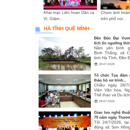
i sáng tác các tác
Khai mạc Liên hoan Dân ca
Chùm ảnh hoàn
ơ,...
Ví, Giặm...
trên phố núi...
HÀ TĨNH QUÊ MÌNH
Đền Đức Đại Vươ
tích tín ngưỡng thờ.
Nằm yên bình g
Bình Thắng, xã C
tỉnh Hà Tĩnh, Đền Đ
30-07-2026
Tổ chức Tọa đàm 
thảo hồ sơ trình...
Chiều ngày 28/7/
Viện Văn hóa, Ng
Thể thao và Du lịch.
29-07-2026
Giao lưu nghệ thuậ
79 năm ngày Thươn
Tối 24/7/2026, tạ
động xã Sơn Hồng