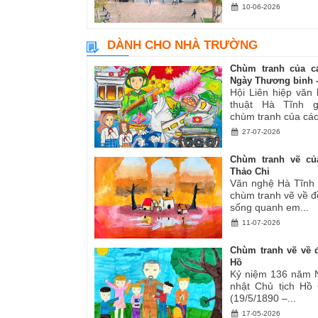
10-06-2026
DÀNH CHO NHÀ TRƯỜNG
Chùm tranh của c
Ngày Thương binh -.
Hội Liên hiệp văn
thuật Hà Tĩnh gi
chùm tranh của các.
27-07-2026
Chùm tranh vẽ củ
Thảo Chi
Văn nghệ Hà Tĩnh g
chùm tranh vẽ về đ
sống quanh em...
11-07-2026
Chùm tranh vẽ về đ
Hồ
Kỷ niệm 136 năm 
nhật Chủ tịch Hồ
(19/5/1890 –...
17-05-2026