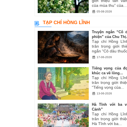
giới thiệu tản v
của mùa thu” của...
05-08-2026
TẠP CHÍ HỒNG LĨNH
Truyện ngắn “Cô 
phiện” của Chu Thị.
Tạp chí Hồng Lĩn
trân trọng giới th
ngắn “Cô dâu thuốc
17-06-2026
Tiếng vọng của đ
khúc ca về lòng...
Tạp chí Hồng Lĩn
trân trọng giới thiệ
“Tiếng vọng của...
13-06-2026
Hà Tĩnh với ba v
Cảnh”
Tạp chí Hồng Lĩn
trân trọng giới thiệ
Hà Tĩnh với ba...