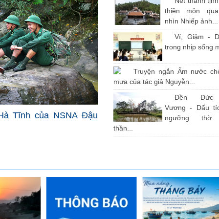
Nét thanh tịn
thiền môn qu
nhìn Nhiếp ảnh...
Ví, Giặm - D
trong nhịp sống 
Truyện ngắn Ấm nước ch
mưa của tác giả Nguyễn...
Đền Đức
Vương - Dấu tíc
Hà Tĩnh của NSNA Đậu
ngưỡng thờ
thần...