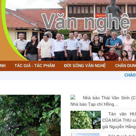
ÌNH
TÁC GIẢ - TÁC PHẨM
ĐỜI SỐNG VĂN NGHỆ
CHÂN DUN
CHÀO MỪNG B
Nhà báo Thái Văn Sinh (C
Nhà báo Tạp chí Hồng...
Tản văn H
CỦA MÙA THU củ
giả Nguyễn Hằng