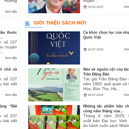
ăn “Hương
huyện...
Xem
03-04-2025
Xem tiếp
GIỚI THIỆU SÁCH MỚI
dâu thuốc
Ca khúc chọn lọc của nhạ
..
Quốc Việt
h số 237
iệu truyện
Xem
16-07-2026
...
Xem tiếp
ợi chờ và
Nẻo về nguồn cội của tác
Trần Đăng Đàn
h số 237
Tác giả Trần Đăng Đàn 
u bài viết
năm 1950, quê quán xã
Hòa, Đức Thọ, Hà...
Xem tiếp
Xem
06-07-2026
ùng “Bát
Những tác phẩm báo ch
cùng năm tháng của...
h số 237
Tháng 6 năm 2025, 
u bài viết
xuất bản Đại học Vinh
ấn hành cuốn sách Những