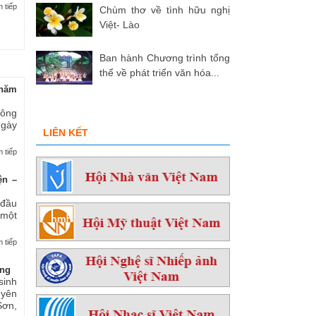
 tiếp
Chùm thơ về tình hữu nghị
Việt- Lào
Ban hành Chương trình tổng
thể về phát triển văn hóa...
hăm
 ông
ngày
LIÊN KẾT
 tiếp
ện –
 đầu
 một
 tiếp
ởng
sinh
yên
ơn,