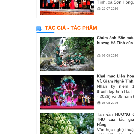
Tĩnh, xã Sơn Hồng.
26-07-2026
TÁC GIẢ - TÁC PHẨM
Chùm ảnh Sắc màu
hương Hà Tĩnh của.
07-08-2026
Khai mạc Liên ho
Ví, Giặm Nghệ Tĩnh.
Nhân kỷ niệm 
thành lập tỉnh Hà 
- 2026) và 35 năm tá
06-08-2026
Tản văn HƯƠNG 
THU của tác gi
Hằng
Văn học nghệ thuậ