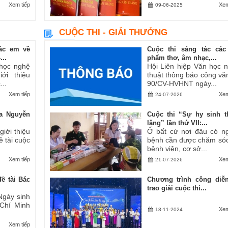
Xem tiếp
Xem
09-06-2025
CUỘC THI - GIẢI THƯỞNG
ác em về
Cuộc thi sáng tác các
..
phẩm thơ, âm nhạc,...
 học nghệ
Hội Liên hiệp Văn học 
ới thiệu
thuật thông báo công vă
..
90/CV-HVHNT ngày...
Xem tiếp
Xem
24-07-2026
a Nguyễn
Cuộc thi “Sự hy sinh 
lặng” lần thứ VII:...
iới thiệu
Ở bất cứ nơi đâu có n
ề tài cuộc
bệnh cần được chăm sóc
bệnh viện, cơ sở...
Xem tiếp
Xem
21-07-2026
ề tài Bác
Chương trình công diễ
trao giải cuộc thi...
Ngày sinh
 Chí Minh
Xem
18-11-2024
Xem tiếp