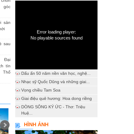
h chốn
a góc
i sản
mới
Error loading player:
No playable sources found
è sau
 Đại
h tín
 Thổ
Dấu ấn 50 năm nền văn học, nghệ...
Nhạc sỹ Quốc Dũng và những giai...
Vọng chiều Tam Soa
Giai điệu quê hương: Hoa dong riềng
DÒNG SÔNG KÝ ỨC - Thơ: Triệu
Huệ...
HÌNH ẢNH