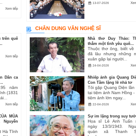
..
Xem
13-07-2026
Xem tiếp
CHÂN DUNG VĂN NGHỆ SĨ
 trên quê
Nhà thơ Duy Thảo: T
..
thẳm một tình yêu quê...
Thuộc thơ ông, biết về
đã lâu nhưng những 
Xem tiếp
xuân gặp lại người...
Xem
24-04-2026
an Dân ca
Nhiếp ảnh gia Quang Di
..
Con Tằm lặng lẽ nhả tơ
195 năm
Tôi gặp Quang Diện lần
Tĩnh (1831
tại tiệm ảnh Nam Hồng -
i...
tiệm ảnh lớn ngay...
Xem tiếp
Xem
22-04-2026
CỦA MÙA
Sự im lặng trong suy tư
Họa sĩ Lê Anh Tuấn 
ả Nguyễn
ngày 13/3/1943. Ngu
t Hà Tĩnh
quán xã Thanh S