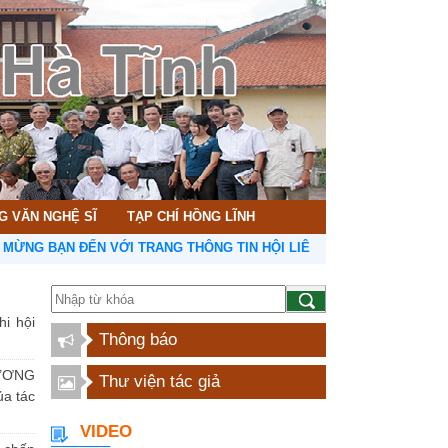
G VĂN NGHỆ SĨ
TẠP CHÍ HỒNG LĨNH
ẠN ĐẾN VỚI TRANG THÔNG TIN HỘI LIÊN HIỆP VĂN HỌC NGHỆ THUẬ
hi hội
Thông báo
ƯƠNG
Thư viện tác giả
a tác
VIDEO