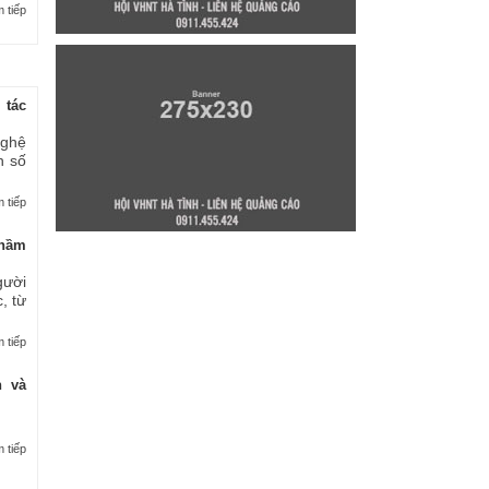
 tiếp
 tác
nghệ
n số
 tiếp
thầm
gười
, từ
 tiếp
n và
 tiếp