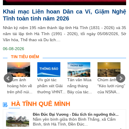
Khai mạc Liên hoan Dân ca Ví, Giặm Nghệ
Tĩnh toàn tỉnh năm 2026
Nhân kỷ niệm 195 năm thành lập tỉnh Hà Tĩnh (1831 - 2026) và 35
năm tái lập tỉnh Hà Tĩnh (1991 - 2026), tối ngày 05/08/2026, Sở
Văn hóa, Thể thao và Du lịch....
06-08-2026
TIN TIÊU ĐIỂM
 hy
Chùm ảnh
V/v gửi tác
Tản văn Mùa
Chùm ảnh
ng”
hoàng hôn về
phẩm xét Giải
nắng tháng
“Kéo lưới rùng”
trên phố núi...
thưởng VHNT...
Bảy của tác...
của NSNA...
HÀ TĨNH QUÊ MÌNH
Đền Đức Đại Vương - Dấu tích tín ngưỡng thờ...
Nằm yên bình giữa thôn Bình Thắng, xã Cẩm
Bình, tỉnh Hà Tĩnh, Đền Đức...