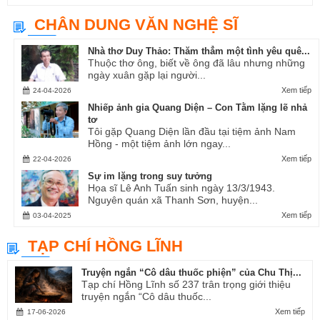
CHÂN DUNG VĂN NGHỆ SĨ
Nhà thơ Duy Thảo: Thăm thẳm một tình yêu quê...
Thuộc thơ ông, biết về ông đã lâu nhưng những
ngày xuân gặp lại người...
Xem tiếp
24-04-2026
Nhiếp ảnh gia Quang Diện – Con Tằm lặng lẽ nhả
tơ
Tôi gặp Quang Diện lần đầu tại tiệm ảnh Nam
Hồng - một tiệm ảnh lớn ngay...
Xem tiếp
22-04-2026
Sự im lặng trong suy tưởng
Họa sĩ Lê Anh Tuấn sinh ngày 13/3/1943.
Nguyên quán xã Thanh Sơn, huyện...
Xem tiếp
03-04-2025
TẠP CHÍ HỒNG LĨNH
Truyện ngắn “Cô dâu thuốc phiện” của Chu Thị...
Tạp chí Hồng Lĩnh số 237 trân trọng giới thiệu
truyện ngắn “Cô dâu thuốc...
Xem tiếp
17-06-2026