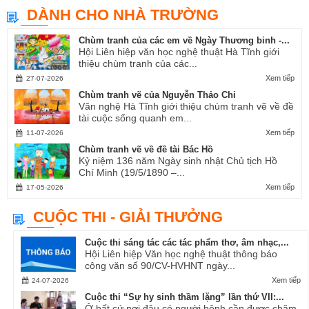
DÀNH CHO NHÀ TRƯỜNG
Chùm tranh của các em về Ngày Thương binh -...
Hội Liên hiệp văn học nghệ thuật Hà Tĩnh giới
thiệu chùm tranh của các...
Xem tiếp
27-07-2026
Chùm tranh vẽ của Nguyễn Thảo Chi
Văn nghệ Hà Tĩnh giới thiệu chùm tranh vẽ về đề
tài cuộc sống quanh em...
Xem tiếp
11-07-2026
Chùm tranh vẽ về đề tài Bác Hồ
Kỷ niệm 136 năm Ngày sinh nhật Chủ tịch Hồ
Chí Minh (19/5/1890 –...
Xem tiếp
17-05-2026
CUỘC THI - GIẢI THƯỞNG
Cuộc thi sáng tác các tác phẩm thơ, âm nhạc,...
Hội Liên hiệp Văn học nghệ thuật thông báo
công văn số 90/CV-HVHNT ngày...
Xem tiếp
24-07-2026
Cuộc thi “Sự hy sinh thầm lặng” lần thứ VII:...
Ở bất cứ nơi đâu có người bệnh cần được chăm