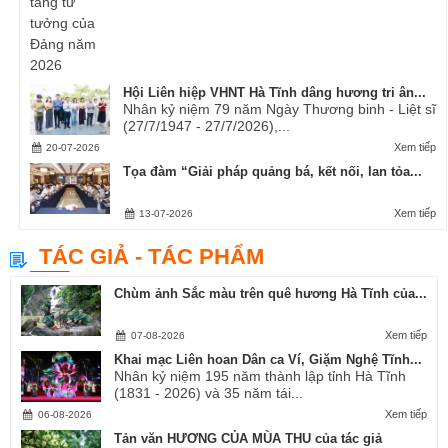
Hội Liên hiệp VHNT Hà Tĩnh dâng hương tri ân...
Nhân kỷ niệm 79 năm Ngày Thương binh - Liệt sĩ
(27/7/1947 - 27/7/2026),...
Xem tiếp
20-07-2026
Tọa đàm “Giải pháp quảng bá, kết nối, lan tỏa...
Xem tiếp
13-07-2026
TÁC GIẢ - TÁC PHẨM
Chùm ảnh Sắc màu trên quê hương Hà Tĩnh của...
Xem tiếp
07-08-2026
Khai mạc Liên hoan Dân ca Ví, Giặm Nghệ Tĩnh...
Nhân kỷ niệm 195 năm thành lập tỉnh Hà Tĩnh
(1831 - 2026) và 35 năm tái...
Xem tiếp
06-08-2026
Tản văn HƯƠNG CỦA MÙA THU của tác giả