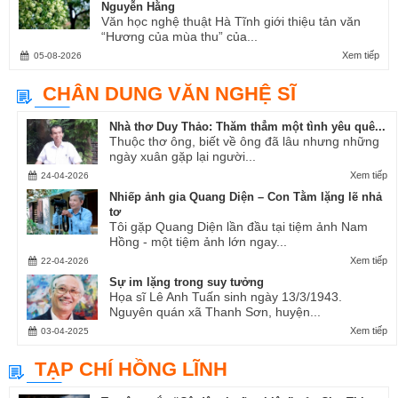
Nguyễn Hằng
Văn học nghệ thuật Hà Tĩnh giới thiệu tản văn
“Hương của mùa thu” của...
Xem tiếp
05-08-2026
CHÂN DUNG VĂN NGHỆ SĨ
Nhà thơ Duy Thảo: Thăm thẳm một tình yêu quê...
Thuộc thơ ông, biết về ông đã lâu nhưng những
ngày xuân gặp lại người...
Xem tiếp
24-04-2026
Nhiếp ảnh gia Quang Diện – Con Tằm lặng lẽ nhả
tơ
Tôi gặp Quang Diện lần đầu tại tiệm ảnh Nam
Hồng - một tiệm ảnh lớn ngay...
Xem tiếp
22-04-2026
Sự im lặng trong suy tưởng
Họa sĩ Lê Anh Tuấn sinh ngày 13/3/1943.
Nguyên quán xã Thanh Sơn, huyện...
Xem tiếp
03-04-2025
TẠP CHÍ HỒNG LĨNH