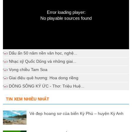
Error loading player:
No playable sources found
Dấu ấn 50 năm nền văn học, nghệ...
Nhạc sỹ Quốc Dũng và những giai...
Vọng chiều Tam Soa
Giai điệu quê hương: Hoa dong riềng
DÒNG SÔNG KÝ ỨC - Thơ: Triệu Huệ...
TIN XEM NHIỀU NHẤT
Vẻ đẹp hoang sơ của biển Kỳ Phú – huyện Kỳ Anh