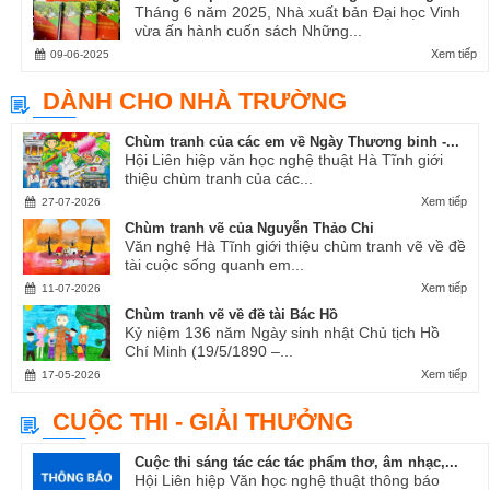
Tháng 6 năm 2025, Nhà xuất bản Đại học Vinh
vừa ấn hành cuốn sách Những...
Xem tiếp
09-06-2025
DÀNH CHO NHÀ TRƯỜNG
Chùm tranh của các em về Ngày Thương binh -...
Hội Liên hiệp văn học nghệ thuật Hà Tĩnh giới
thiệu chùm tranh của các...
Xem tiếp
27-07-2026
Chùm tranh vẽ của Nguyễn Thảo Chi
Văn nghệ Hà Tĩnh giới thiệu chùm tranh vẽ về đề
tài cuộc sống quanh em...
Xem tiếp
11-07-2026
Chùm tranh vẽ về đề tài Bác Hồ
Kỷ niệm 136 năm Ngày sinh nhật Chủ tịch Hồ
Chí Minh (19/5/1890 –...
Xem tiếp
17-05-2026
CUỘC THI - GIẢI THƯỞNG
Cuộc thi sáng tác các tác phẩm thơ, âm nhạc,...
Hội Liên hiệp Văn học nghệ thuật thông báo