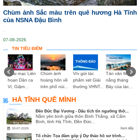
Chùm ảnh Sắc màu trên quê hương Hà Tĩnh
của NSNA Đậu Bình
.
07-08-2026
TIN TIÊU ĐIỂM
ng
Khai mạc Liên
Chùm ảnh
V/v gửi tác
Tản văn Mùa
hoan Dân ca
hoàng hôn về
phẩm xét Giải
nắng tháng
Ví, Giặm...
trên phố núi...
thưởng VHNT...
Bảy của tác...
HÀ TĨNH QUÊ MÌNH
Đền Đức Đại Vương - Dấu tích tín ngưỡng thờ...
Nằm yên bình giữa thôn Bình Thắng, xã Cẩm
Bình, tỉnh Hà Tĩnh, Đền Đức...
Xem tiếp
30-07-2026
Tổ chức Tọa đàm góp ý Dự thảo hồ sơ trình...