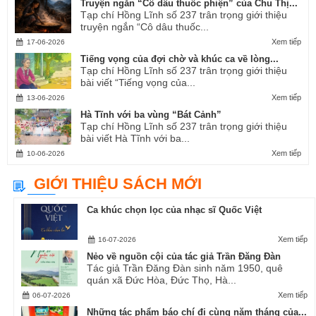
Truyện ngắn “Cô dâu thuốc phiện” của Chu Thị...
Tạp chí Hồng Lĩnh số 237 trân trọng giới thiệu
truyện ngắn “Cô dâu thuốc...
Xem tiếp
17-06-2026
Tiếng vọng của đợi chờ và khúc ca về lòng...
Tạp chí Hồng Lĩnh số 237 trân trọng giới thiệu
bài viết “Tiếng vọng của...
Xem tiếp
13-06-2026
Hà Tĩnh với ba vùng “Bát Cảnh”
Tạp chí Hồng Lĩnh số 237 trân trọng giới thiệu
bài viết Hà Tĩnh với ba...
Xem tiếp
10-06-2026
GIỚI THIỆU SÁCH MỚI
Ca khúc chọn lọc của nhạc sĩ Quốc Việt
Xem tiếp
16-07-2026
Nẻo về nguồn cội của tác giả Trần Đăng Đàn
Tác giả Trần Đăng Đàn sinh năm 1950, quê
quán xã Đức Hòa, Đức Thọ, Hà...
Xem tiếp
06-07-2026
Những tác phẩm báo chí đi cùng năm tháng của...