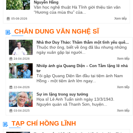
Nguyễn Hằng
Văn học nghệ thuật Hà Tĩnh giới thiệu tản văn
“Hương của mùa thu” của...
Xem tiếp
05-08-2026
CHÂN DUNG VĂN NGHỆ SĨ
Nhà thơ Duy Thảo: Thăm thẳm một tình yêu quê...
Thuộc thơ ông, biết về ông đã lâu nhưng những
ngày xuân gặp lại người...
Xem tiếp
24-04-2026
Nhiếp ảnh gia Quang Diện – Con Tằm lặng lẽ nhả
tơ
Tôi gặp Quang Diện lần đầu tại tiệm ảnh Nam
Hồng - một tiệm ảnh lớn ngay...
Xem tiếp
22-04-2026
Sự im lặng trong suy tưởng
Họa sĩ Lê Anh Tuấn sinh ngày 13/3/1943.
Nguyên quán xã Thanh Sơn, huyện...
Xem tiếp
03-04-2025
TẠP CHÍ HỒNG LĨNH