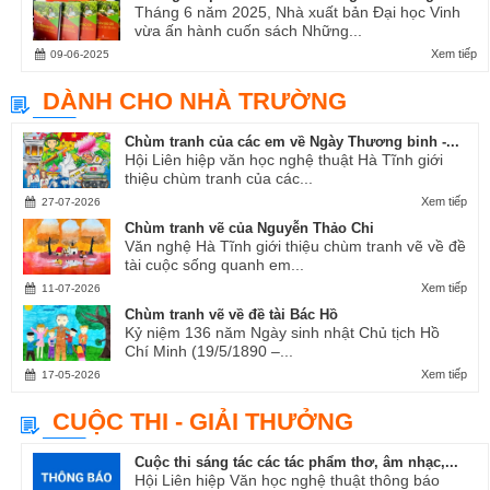
Tháng 6 năm 2025, Nhà xuất bản Đại học Vinh
vừa ấn hành cuốn sách Những...
Xem tiếp
09-06-2025
DÀNH CHO NHÀ TRƯỜNG
Chùm tranh của các em về Ngày Thương binh -...
Hội Liên hiệp văn học nghệ thuật Hà Tĩnh giới
thiệu chùm tranh của các...
Xem tiếp
27-07-2026
Chùm tranh vẽ của Nguyễn Thảo Chi
Văn nghệ Hà Tĩnh giới thiệu chùm tranh vẽ về đề
tài cuộc sống quanh em...
Xem tiếp
11-07-2026
Chùm tranh vẽ về đề tài Bác Hồ
Kỷ niệm 136 năm Ngày sinh nhật Chủ tịch Hồ
Chí Minh (19/5/1890 –...
Xem tiếp
17-05-2026
CUỘC THI - GIẢI THƯỞNG
Cuộc thi sáng tác các tác phẩm thơ, âm nhạc,...
Hội Liên hiệp Văn học nghệ thuật thông báo