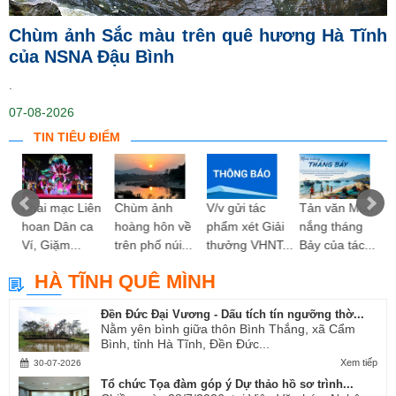
Chùm ảnh Sắc màu trên quê hương Hà Tĩnh
của NSNA Đậu Bình
.
07-08-2026
TIN TIÊU ĐIỂM
ng
Khai mạc Liên
Chùm ảnh
V/v gửi tác
Tản văn Mùa
hoan Dân ca
hoàng hôn về
phẩm xét Giải
nắng tháng
Ví, Giặm...
trên phố núi...
thưởng VHNT...
Bảy của tác...
HÀ TĨNH QUÊ MÌNH
Đền Đức Đại Vương - Dấu tích tín ngưỡng thờ...
Nằm yên bình giữa thôn Bình Thắng, xã Cẩm
Bình, tỉnh Hà Tĩnh, Đền Đức...
Xem tiếp
30-07-2026
Tổ chức Tọa đàm góp ý Dự thảo hồ sơ trình...