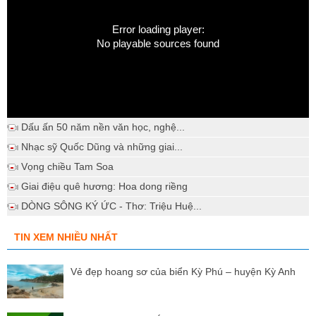
Error loading player:
No playable sources found
Dấu ấn 50 năm nền văn học, nghệ...
Nhạc sỹ Quốc Dũng và những giai...
Vọng chiều Tam Soa
Giai điệu quê hương: Hoa dong riềng
DÒNG SÔNG KÝ ỨC - Thơ: Triệu Huệ...
TIN XEM NHIỀU NHẤT
Vẻ đẹp hoang sơ của biển Kỳ Phú – huyện Kỳ Anh