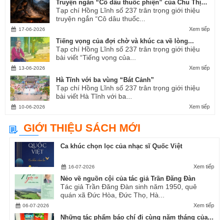
Truyện ngắn “Cô dâu thuốc phiện” của Chu Thị...
Tạp chí Hồng Lĩnh số 237 trân trọng giới thiệu
truyện ngắn “Cô dâu thuốc...
Xem tiếp
17-06-2026
Tiếng vọng của đợi chờ và khúc ca về lòng...
Tạp chí Hồng Lĩnh số 237 trân trọng giới thiệu
bài viết “Tiếng vọng của...
Xem tiếp
13-06-2026
Hà Tĩnh với ba vùng “Bát Cảnh”
Tạp chí Hồng Lĩnh số 237 trân trọng giới thiệu
bài viết Hà Tĩnh với ba...
Xem tiếp
10-06-2026
GIỚI THIỆU SÁCH MỚI
Ca khúc chọn lọc của nhạc sĩ Quốc Việt
Xem tiếp
16-07-2026
Nẻo về nguồn cội của tác giả Trần Đăng Đàn
Tác giả Trần Đăng Đàn sinh năm 1950, quê
quán xã Đức Hòa, Đức Thọ, Hà...
Xem tiếp
06-07-2026
Những tác phẩm báo chí đi cùng năm tháng của...