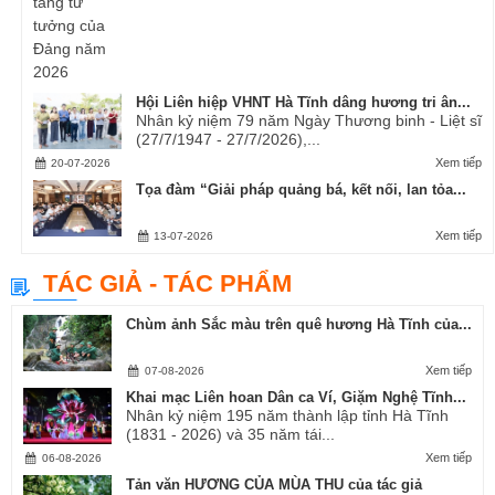
Hội Liên hiệp VHNT Hà Tĩnh dâng hương tri ân...
Nhân kỷ niệm 79 năm Ngày Thương binh - Liệt sĩ
(27/7/1947 - 27/7/2026),...
Xem tiếp
20-07-2026
Tọa đàm “Giải pháp quảng bá, kết nối, lan tỏa...
Xem tiếp
13-07-2026
TÁC GIẢ - TÁC PHẨM
Chùm ảnh Sắc màu trên quê hương Hà Tĩnh của...
Xem tiếp
07-08-2026
Khai mạc Liên hoan Dân ca Ví, Giặm Nghệ Tĩnh...
Nhân kỷ niệm 195 năm thành lập tỉnh Hà Tĩnh
(1831 - 2026) và 35 năm tái...
Xem tiếp
06-08-2026
Tản văn HƯƠNG CỦA MÙA THU của tác giả