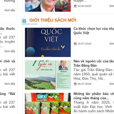
ăn “Hương
huyện...
Xem
03-04-2025
Xem tiếp
GIỚI THIỆU SÁCH MỚI
dâu thuốc
Ca khúc chọn lọc của nhạ
..
Quốc Việt
h số 237
iệu truyện
Xem
16-07-2026
...
Xem tiếp
ợi chờ và
Nẻo về nguồn cội của tác
Trần Đăng Đàn
h số 237
Tác giả Trần Đăng Đàn 
u bài viết
năm 1950, quê quán xã
Hòa, Đức Thọ, Hà...
Xem tiếp
Xem
06-07-2026
ùng “Bát
Những tác phẩm báo ch
cùng năm tháng của...
h số 237
Tháng 6 năm 2025, 
u bài viết
xuất bản Đại học Vinh
ấn hành cuốn sách Những