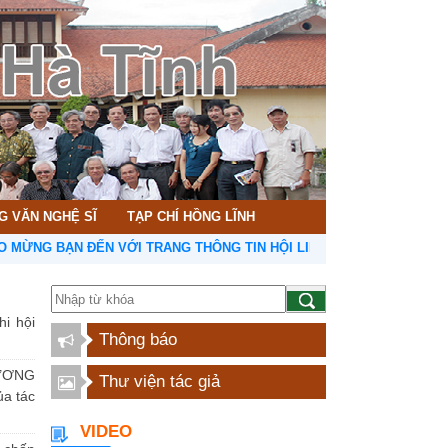
G VĂN NGHỆ SĨ
TẠP CHÍ HỒNG LĨNH
BẠN ĐẾN VỚI TRANG THÔNG TIN HỘI LIÊN HIỆP VĂN HỌC NGHỆ THU
hi hội
Thông báo
ƯƠNG
Thư viện tác giả
a tác
VIDEO