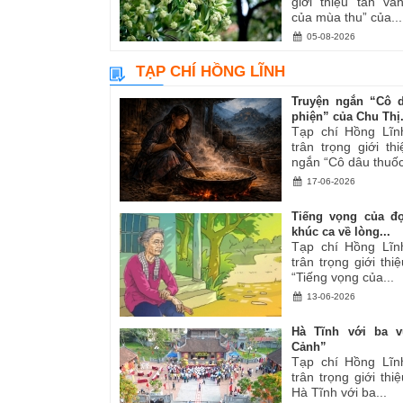
giới thiệu tản v
của mùa thu” của...
05-08-2026
TẠP CHÍ HỒNG LĨNH
Truyện ngắn “Cô 
phiện” của Chu Thị.
Tạp chí Hồng Lĩn
trân trọng giới th
ngắn “Cô dâu thuốc
17-06-2026
Tiếng vọng của đ
khúc ca về lòng...
Tạp chí Hồng Lĩn
trân trọng giới thiệ
“Tiếng vọng của...
13-06-2026
Hà Tĩnh với ba v
Cảnh”
Tạp chí Hồng Lĩn
trân trọng giới thiệ
Hà Tĩnh với ba...