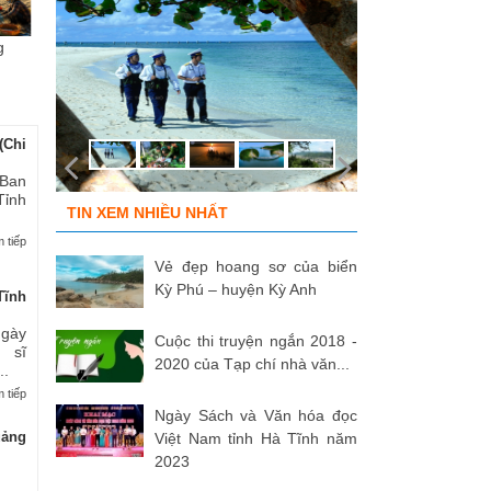
g
Chùm ảnh “Kéo lưới rùng”
ĐỒNG ĐỘI ƠI, CÁC ANH ĐÃ
Tù
của NSNA...
TRỞ VỀ!
củ
(Chi
 Ban
Tỉnh
TIN XEM NHIỀU NHẤT
 tiếp
Vẻ đẹp hoang sơ của biển
Kỳ Phú – huyện Kỳ Anh
Tĩnh
Ngày
Cuộc thi truyện ngắn 2018 -
 sĩ
2020 của Tạp chí nhà văn...
..
 tiếp
Ngày Sách và Văn hóa đọc
uảng
Việt Nam tỉnh Hà Tĩnh năm
2023