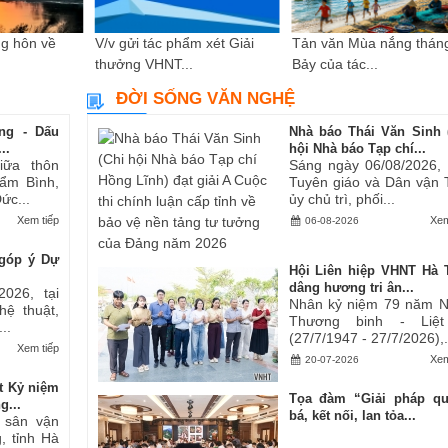
g hôn về
V/v gửi tác phẩm xét Giải
Tản văn Mùa nắng thán
thưởng VHNT...
Bảy của tác...
ĐỜI SỐNG VĂN NGHỆ
ng - Dấu
Nhà báo Thái Văn Sinh 
..
hội Nhà báo Tạp chí...
iữa thôn
Sáng ngày 06/08/2026,
ẩm Bình,
Tuyên giáo và Dân vận 
ức...
ủy chủ trì, phối...
Xem tiếp
Xem
06-08-2026
góp ý Dự
Hội Liên hiệp VHNT Hà 
dâng hương tri ân...
2026, tại
Nhân kỷ niệm 79 năm 
hệ thuật,
Thương binh - Liệt
..
(27/7/1947 - 27/7/2026),.
Xem tiếp
Xem
20-07-2026
t Kỷ niệm
Tọa đàm “Giải pháp q
g...
bá, kết nối, lan tỏa...
i sân vận
, tỉnh Hà