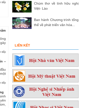
 tiếp
Chùm thơ về tình hữu nghị
Việt- Lào
Ban hành Chương trình tổng
thể về phát triển văn hóa...
hăm
 ông
ngày
LIÊN KẾT
 tiếp
ện –
 đầu
 một
 tiếp
ởng
sinh
yên
ơn,