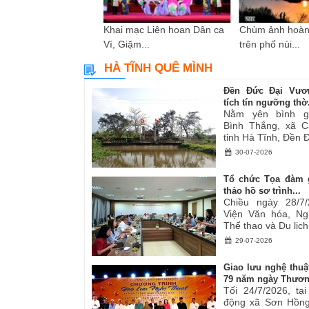
i sáng tác các tác
Khai mạc Liên hoan Dân ca
Chùm ảnh hoàn
ơ,...
Ví, Giặm...
trên phố núi...
HÀ TĨNH QUÊ MÌNH
Đền Đức Đại Vươ
tích tín ngưỡng thờ.
Nằm yên bình g
Bình Thắng, xã C
tỉnh Hà Tĩnh, Đền Đ
30-07-2026
Tổ chức Tọa đàm 
thảo hồ sơ trình...
Chiều ngày 28/7/
Viện Văn hóa, Ng
Thể thao và Du lịch.
29-07-2026
Giao lưu nghệ thuậ
79 năm ngày Thươn
Tối 24/7/2026, tạ
động xã Sơn Hồng