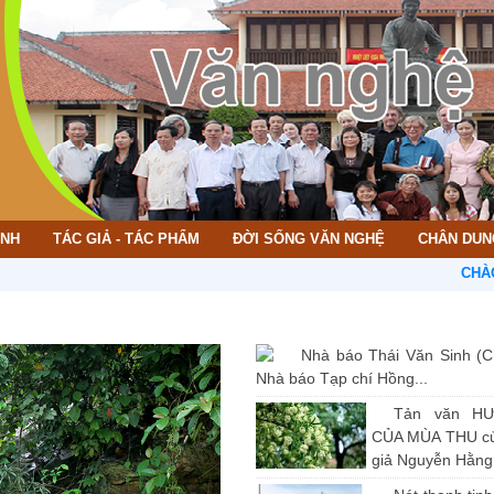
ÌNH
TÁC GIẢ - TÁC PHẨM
ĐỜI SỐNG VĂN NGHỆ
CHÂN DUN
CHÀO MỪNG 
Nhà báo Thái Văn Sinh (C
Nhà báo Tạp chí Hồng...
Tản văn H
CỦA MÙA THU củ
giả Nguyễn Hằng