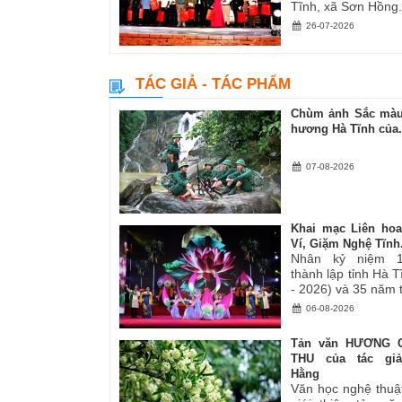
Tĩnh, xã Sơn Hồng.
26-07-2026
TÁC GIẢ - TÁC PHẨM
Chùm ảnh Sắc màu
hương Hà Tĩnh của.
07-08-2026
Khai mạc Liên ho
Ví, Giặm Nghệ Tĩnh.
Nhân kỷ niệm 
thành lập tỉnh Hà 
- 2026) và 35 năm tá
06-08-2026
Tản văn HƯƠNG 
THU của tác gi
Hằng
Văn học nghệ thuậ