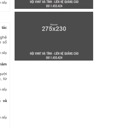
 tiếp
 tác
nghệ
n số
 tiếp
thầm
gười
, từ
 tiếp
n và
 tiếp