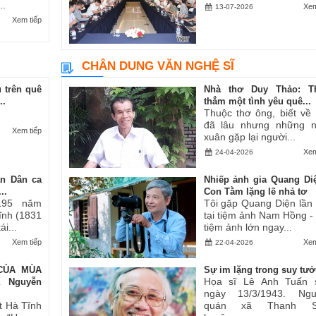
..
Xem
13-07-2026
Xem tiếp
CHÂN DUNG VĂN NGHỆ SĨ
 trên quê
Nhà thơ Duy Thảo: T
..
thẳm một tình yêu quê...
Thuộc thơ ông, biết về
đã lâu nhưng những 
Xem tiếp
xuân gặp lại người...
Xem
24-04-2026
an Dân ca
Nhiếp ảnh gia Quang Di
..
Con Tằm lặng lẽ nhả tơ
195 năm
Tôi gặp Quang Diện lần
Tĩnh (1831
tại tiệm ảnh Nam Hồng -
i...
tiệm ảnh lớn ngay...
Xem tiếp
Xem
22-04-2026
CỦA MÙA
Sự im lặng trong suy tư
Họa sĩ Lê Anh Tuấn 
ả Nguyễn
ngày 13/3/1943. Ngu
t Hà Tĩnh
quán xã Thanh S