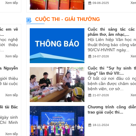
Xem tiếp
Xem
09-06-2025
CUỘC THI - GIẢI THƯỞNG
ác em về
Cuộc thi sáng tác các
..
phẩm thơ, âm nhạc,...
 học nghệ
Hội Liên hiệp Văn học 
ới thiệu
thuật thông báo công vă
..
90/CV-HVHNT ngày...
Xem tiếp
Xem
24-07-2026
a Nguyễn
Cuộc thi “Sự hy sinh 
lặng” lần thứ VII:...
iới thiệu
Ở bất cứ nơi đâu có n
ề tài cuộc
bệnh cần được chăm sóc
bệnh viện, cơ sở...
Xem tiếp
Xem
21-07-2026
ề tài Bác
Chương trình công diễ
trao giải cuộc thi...
Ngày sinh
 Chí Minh
Xem
18-11-2024
Xem tiếp