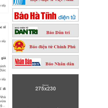
 tiếp
c sĩ
 tiếp
 giả
sinh
 Đức
 tiếp
í đi
Nhà
 vừa
...