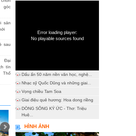
h chốn
a góc
i sản
mới
Error loading player:
No playable sources found
è sau
 Đại
h tín
 Thổ
Dấu ấn 50 năm nền văn học, nghệ...
Nhạc sỹ Quốc Dũng và những giai...
Vọng chiều Tam Soa
Giai điệu quê hương: Hoa dong riềng
DÒNG SÔNG KÝ ỨC - Thơ: Triệu
Huệ...
HÌNH ẢNH