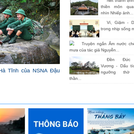
Nét thanh tịn
thiền môn qu
nhìn Nhiếp ảnh...
Ví, Giặm - D
trong nhịp sống 
Truyện ngắn Ấm nước ch
mưa của tác giả Nguyễn...
Đền Đức
Vương - Dấu tíc
Hà Tĩnh của NSNA Đậu
ngưỡng thờ
thần...