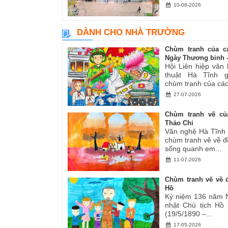
10-06-2026
DÀNH CHO NHÀ TRƯỜNG
Chùm tranh của c
Ngày Thương binh -.
Hội Liên hiệp văn
thuật Hà Tĩnh gi
chùm tranh của các.
27-07-2026
Chùm tranh vẽ củ
Thảo Chi
Văn nghệ Hà Tĩnh g
chùm tranh vẽ về đ
sống quanh em...
11-07-2026
Chùm tranh vẽ về đ
Hồ
Kỷ niệm 136 năm 
nhật Chủ tịch Hồ
(19/5/1890 –...
17-05-2026