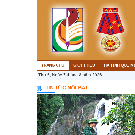
TRANG CHỦ
GIỚI THIỆU
HÀ TĨNH QUÊ M
Thứ 6, Ngày 7 tháng 8 năm 2026
TIN TỨC NỔI BẬT