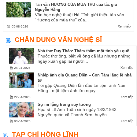
Tản văn HƯƠNG CỦA MÙA THU của tác giả
Nguyễn Hằng
Văn học nghệ thuật Hà Tĩnh giới thiệu tản văn
“Hương của mùa thu” của...
Xem tiếp
05-08-2026
CHÂN DUNG VĂN NGHỆ SĨ
Nhà thơ Duy Thảo: Thăm thẳm một tình yêu quê...
Thuộc thơ ông, biết về ông đã lâu nhưng những
ngày xuân gặp lại người...
Xem tiếp
24-04-2026
Nhiếp ảnh gia Quang Diện – Con Tằm lặng lẽ nhả
tơ
Tôi gặp Quang Diện lần đầu tại tiệm ảnh Nam
Hồng - một tiệm ảnh lớn ngay...
Xem tiếp
22-04-2026
Sự im lặng trong suy tưởng
Họa sĩ Lê Anh Tuấn sinh ngày 13/3/1943.
Nguyên quán xã Thanh Sơn, huyện...
Xem tiếp
03-04-2025
TẠP CHÍ HỒNG LĨNH