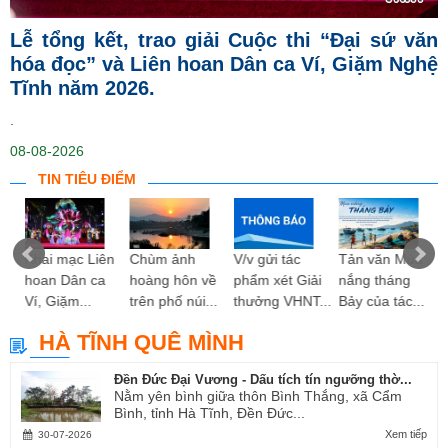
Lễ tổng kết, trao giải Cuộc thi “Đại sứ văn
hóa đọc” và Liên hoan Dân ca Ví, Giặm Nghệ
Tĩnh năm 2026.
.
08-08-2026
TIN TIÊU ĐIỂM
ng
Khai mạc Liên
Chùm ảnh
V/v gửi tác
Tản văn Mùa
hoan Dân ca
hoàng hôn về
phẩm xét Giải
nắng tháng
Ví, Giặm...
trên phố núi...
thưởng VHNT...
Bảy của tác...
HÀ TĨNH QUÊ MÌNH
Đền Đức Đại Vương - Dấu tích tín ngưỡng thờ...
Nằm yên bình giữa thôn Bình Thắng, xã Cẩm
Bình, tỉnh Hà Tĩnh, Đền Đức...
Xem tiếp
30-07-2026