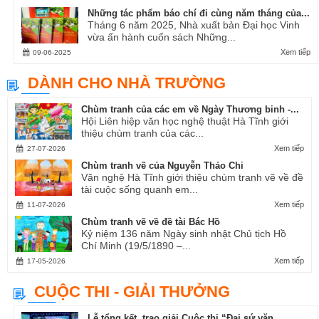
Những tác phẩm báo chí đi cùng năm tháng của...
Tháng 6 năm 2025, Nhà xuất bản Đại học Vinh
vừa ấn hành cuốn sách Những...
Xem tiếp
09-06-2025
DÀNH CHO NHÀ TRƯỜNG
Chùm tranh của các em về Ngày Thương binh -...
Hội Liên hiệp văn học nghệ thuật Hà Tĩnh giới
thiệu chùm tranh của các...
Xem tiếp
27-07-2026
Chùm tranh vẽ của Nguyễn Thảo Chi
Văn nghệ Hà Tĩnh giới thiệu chùm tranh vẽ về đề
tài cuộc sống quanh em...
Xem tiếp
11-07-2026
Chùm tranh vẽ về đề tài Bác Hồ
Kỷ niệm 136 năm Ngày sinh nhật Chủ tịch Hồ
Chí Minh (19/5/1890 –...
Xem tiếp
17-05-2026
CUỘC THI - GIẢI THƯỞNG
Lễ tổng kết, trao giải Cuộc thi “Đại sứ văn...