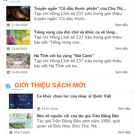
Truyện ngắn “Cô dâu thuốc phiện” của Chu Thị...
Tạp chí Hồng Lĩnh số 237 trân trọng giới thiệu
truyện ngắn “Cô dâu thuốc...
Xem tiếp
17-06-2026
Tiếng vọng của đợi chờ và khúc ca về lòng...
Tạp chí Hồng Lĩnh số 237 trân trọng giới thiệu
bài viết “Tiếng vọng của...
Xem tiếp
13-06-2026
Hà Tĩnh với ba vùng “Bát Cảnh”
Tạp chí Hồng Lĩnh số 237 trân trọng giới thiệu
bài viết Hà Tĩnh với ba...
Xem tiếp
10-06-2026
GIỚI THIỆU SÁCH MỚI
Ca khúc chọn lọc của nhạc sĩ Quốc Việt
Xem tiếp
16-07-2026
Nẻo về nguồn cội của tác giả Trần Đăng Đàn
Tác giả Trần Đăng Đàn sinh năm 1950, quê
quán xã Đức Hòa, Đức Thọ, Hà...
Xem tiếp
06-07-2026