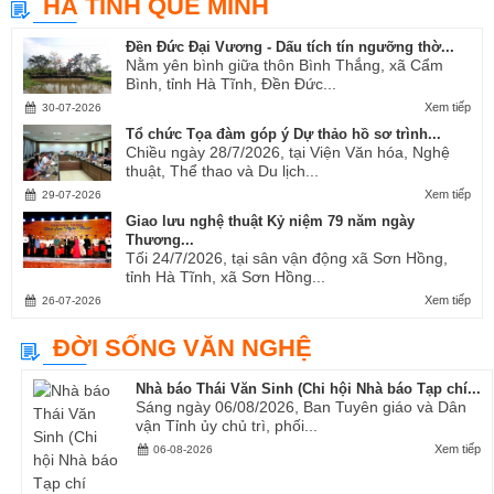
HÀ TĨNH QUÊ MÌNH
Ví, Giặm...
Đền Đức Đại Vương - Dấu tích tín ngưỡng thờ...
Nằm yên bình giữa thôn Bình Thắng, xã Cẩm
Bình, tỉnh Hà Tĩnh, Đền Đức...
Xem tiếp
30-07-2026
Tổ chức Tọa đàm góp ý Dự thảo hồ sơ trình...
Chiều ngày 28/7/2026, tại Viện Văn hóa, Nghệ
thuật, Thể thao và Du lịch...
Xem tiếp
29-07-2026
Giao lưu nghệ thuật Kỷ niệm 79 năm ngày
Thương...
Tối 24/7/2026, tại sân vận động xã Sơn Hồng,
tỉnh Hà Tĩnh, xã Sơn Hồng...
Xem tiếp
26-07-2026
ĐỜI SỐNG VĂN NGHỆ
Nhà báo Thái Văn Sinh (Chi hội Nhà báo Tạp chí...
Sáng ngày 06/08/2026, Ban Tuyên giáo và Dân
vận Tỉnh ủy chủ trì, phối...
Xem tiếp
06-08-2026