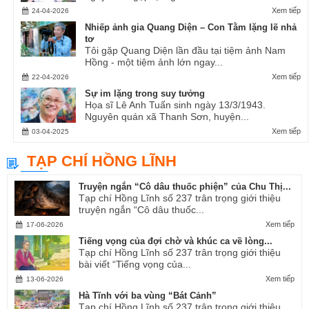
Xem tiếp
24-04-2026
Nhiếp ảnh gia Quang Diện – Con Tằm lặng lẽ nhả
tơ
Tôi gặp Quang Diện lần đầu tại tiệm ảnh Nam
Hồng - một tiệm ảnh lớn ngay...
Xem tiếp
22-04-2026
Sự im lặng trong suy tưởng
Họa sĩ Lê Anh Tuấn sinh ngày 13/3/1943.
Nguyên quán xã Thanh Sơn, huyện...
Xem tiếp
03-04-2025
TẠP CHÍ HỒNG LĨNH
Truyện ngắn “Cô dâu thuốc phiện” của Chu Thị...
Tạp chí Hồng Lĩnh số 237 trân trọng giới thiệu
truyện ngắn “Cô dâu thuốc...
Xem tiếp
17-06-2026
Tiếng vọng của đợi chờ và khúc ca về lòng...
Tạp chí Hồng Lĩnh số 237 trân trọng giới thiệu
bài viết “Tiếng vọng của...
Xem tiếp
13-06-2026
Hà Tĩnh với ba vùng “Bát Cảnh”
Tạp chí Hồng Lĩnh số 237 trân trọng giới thiệu