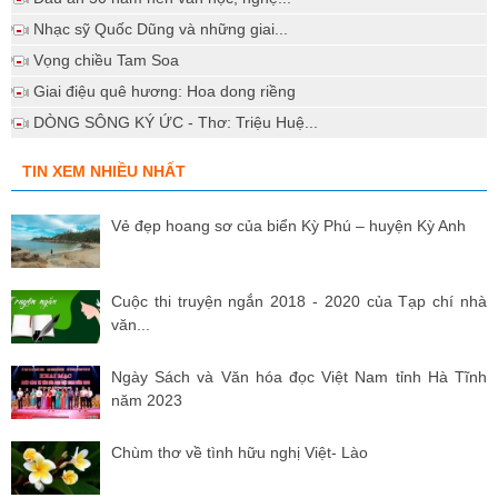
Nhạc sỹ Quốc Dũng và những giai...
Vọng chiều Tam Soa
Giai điệu quê hương: Hoa dong riềng
DÒNG SÔNG KÝ ỨC - Thơ: Triệu Huệ...
TIN XEM NHIỀU NHẤT
Vẻ đẹp hoang sơ của biển Kỳ Phú – huyện Kỳ Anh
Cuộc thi truyện ngắn 2018 - 2020 của Tạp chí nhà
văn...
Ngày Sách và Văn hóa đọc Việt Nam tỉnh Hà Tĩnh
năm 2023
Chùm thơ về tình hữu nghị Việt- Lào