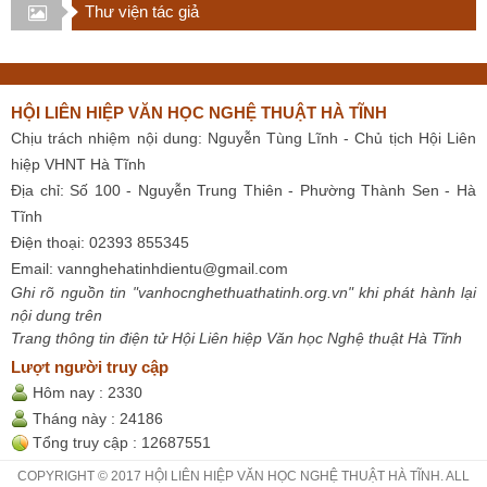
Thư viện tác giả
HỘI LIÊN HIỆP VĂN HỌC NGHỆ THUẬT HÀ TĨNH
Chịu trách nhiệm nội dung: Nguyễn Tùng Lĩnh - Chủ tịch Hội Liên
hiệp VHNT Hà Tĩnh
Địa chỉ: Số 100 - Nguyễn Trung Thiên - Phường Thành Sen - Hà
Tĩnh
Điện thoại: 02393 855345
Email:
vannghehatinhdientu@gmail.com
Ghi rõ nguồn tin "vanhocnghethuathatinh.org.vn" khi phát hành lại
nội dung trên
Trang thông tin điện tử Hội Liên hiệp Văn học Nghệ thuật Hà Tĩnh
Lượt người truy cập
Hôm nay :
2330
Tháng này :
24186
Tổng truy cập :
12687551
COPYRIGHT © 2017 HỘI LIÊN HIỆP VĂN HỌC NGHỆ THUẬT HÀ TĨNH. ALL