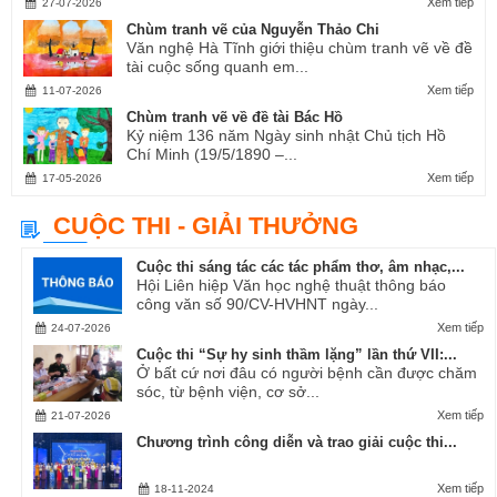
Xem tiếp
27-07-2026
Chùm tranh vẽ của Nguyễn Thảo Chi
Văn nghệ Hà Tĩnh giới thiệu chùm tranh vẽ về đề
tài cuộc sống quanh em...
Xem tiếp
11-07-2026
Chùm tranh vẽ về đề tài Bác Hồ
Kỷ niệm 136 năm Ngày sinh nhật Chủ tịch Hồ
Chí Minh (19/5/1890 –...
Xem tiếp
17-05-2026
CUỘC THI - GIẢI THƯỞNG
Cuộc thi sáng tác các tác phẩm thơ, âm nhạc,...
Hội Liên hiệp Văn học nghệ thuật thông báo
công văn số 90/CV-HVHNT ngày...
Xem tiếp
24-07-2026
Cuộc thi “Sự hy sinh thầm lặng” lần thứ VII:...
Ở bất cứ nơi đâu có người bệnh cần được chăm
sóc, từ bệnh viện, cơ sở...
Xem tiếp
21-07-2026
Chương trình công diễn và trao giải cuộc thi...
Xem tiếp
18-11-2024