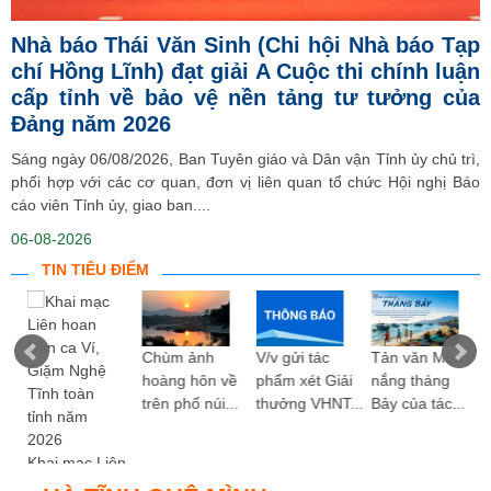
Nhà báo Thái Văn Sinh (Chi hội Nhà báo Tạp
chí Hồng Lĩnh) đạt giải A Cuộc thi chính luận
cấp tỉnh về bảo vệ nền tảng tư tưởng của
Đảng năm 2026
Sáng ngày 06/08/2026, Ban Tuyên giáo và Dân vận Tỉnh ủy chủ trì,
phối hợp với các cơ quan, đơn vị liên quan tổ chức Hội nghị Báo
cáo viên Tỉnh ủy, giao ban....
06-08-2026
TIN TIÊU ĐIỂM
ng
Chùm ảnh
V/v gửi tác
Tản văn Mùa
hoàng hôn về
phẩm xét Giải
nắng tháng
trên phố núi...
thưởng VHNT...
Bảy của tác...
Khai mạc Liên
hoan Dân ca