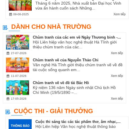
Tháng 6 năm 2025, Nhà xuất bản Đại học Vinh
vừa ấn hành cuốn sách Những...
Xem tiếp
09-06-2025
DÀNH CHO NHÀ TRƯỜNG
Chùm tranh của các em về Ngày Thương binh -...
Hội Liên hiệp văn học nghệ thuật Hà Tĩnh giới
thiệu chùm tranh của các...
Xem tiếp
27-07-2026
Chùm tranh vẽ của Nguyễn Thảo Chi
Văn nghệ Hà Tĩnh giới thiệu chùm tranh vẽ về đề
tài cuộc sống quanh em...
Xem tiếp
11-07-2026
Chùm tranh vẽ về đề tài Bác Hồ
Kỷ niệm 136 năm Ngày sinh nhật Chủ tịch Hồ
Chí Minh (19/5/1890 –...
Xem tiếp
17-05-2026
CUỘC THI - GIẢI THƯỞNG
Cuộc thi sáng tác các tác phẩm thơ, âm nhạc,...
Hội Liên hiệp Văn học nghệ thuật thông báo