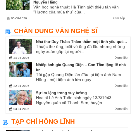
Nguyễn Hằng
Văn học nghệ thuật Hà Tĩnh giới thiệu tản văn
“Hương của mùa thu” của...
Xem tiếp
05-08-2026
CHÂN DUNG VĂN NGHỆ SĨ
Nhà thơ Duy Thảo: Thăm thẳm một tình yêu quê...
Thuộc thơ ông, biết về ông đã lâu nhưng những
ngày xuân gặp lại người...
Xem tiếp
24-04-2026
Nhiếp ảnh gia Quang Diện – Con Tằm lặng lẽ nhả
tơ
Tôi gặp Quang Diện lần đầu tại tiệm ảnh Nam
Hồng - một tiệm ảnh lớn ngay...
Xem tiếp
22-04-2026
Sự im lặng trong suy tưởng
Họa sĩ Lê Anh Tuấn sinh ngày 13/3/1943.
Nguyên quán xã Thanh Sơn, huyện...
Xem tiếp
03-04-2025
TẠP CHÍ HỒNG LĨNH