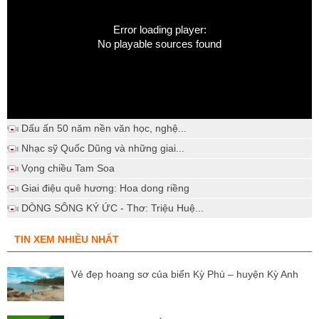
Error loading player:
No playable sources found
Dấu ấn 50 năm nền văn học, nghệ...
Nhạc sỹ Quốc Dũng và những giai...
Vọng chiều Tam Soa
Giai điệu quê hương: Hoa dong riềng
DÒNG SÔNG KÝ ỨC - Thơ: Triệu Huệ...
TIN XEM NHIỀU NHẤT
Vẻ đẹp hoang sơ của biển Kỳ Phú – huyện Kỳ Anh