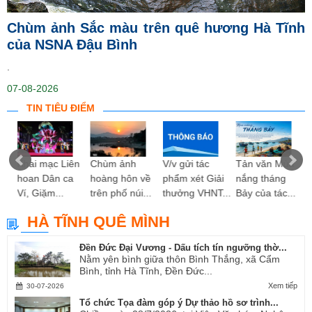
Chùm ảnh Sắc màu trên quê hương Hà Tĩnh
của NSNA Đậu Bình
.
07-08-2026
TIN TIÊU ĐIỂM
ng
Khai mạc Liên
Chùm ảnh
V/v gửi tác
Tản văn Mùa
hoan Dân ca
hoàng hôn về
phẩm xét Giải
nắng tháng
Ví, Giặm...
trên phố núi...
thưởng VHNT...
Bảy của tác...
HÀ TĨNH QUÊ MÌNH
Đền Đức Đại Vương - Dấu tích tín ngưỡng thờ...
Nằm yên bình giữa thôn Bình Thắng, xã Cẩm
Bình, tỉnh Hà Tĩnh, Đền Đức...
Xem tiếp
30-07-2026
Tổ chức Tọa đàm góp ý Dự thảo hồ sơ trình...