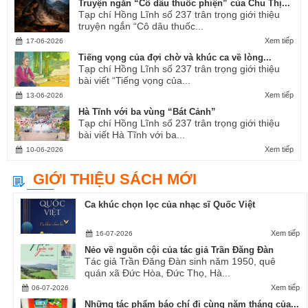
Truyện ngắn “Cô dâu thuốc phiện” của Chu Thị...
Tạp chí Hồng Lĩnh số 237 trân trọng giới thiệu
truyện ngắn “Cô dâu thuốc...
Xem tiếp
17-06-2026
Tiếng vọng của đợi chờ và khúc ca về lòng...
Tạp chí Hồng Lĩnh số 237 trân trọng giới thiệu
bài viết “Tiếng vọng của...
Xem tiếp
13-06-2026
Hà Tĩnh với ba vùng “Bát Cảnh”
Tạp chí Hồng Lĩnh số 237 trân trọng giới thiệu
bài viết Hà Tĩnh với ba...
Xem tiếp
10-06-2026
GIỚI THIỆU SÁCH MỚI
Ca khúc chọn lọc của nhạc sĩ Quốc Việt
Xem tiếp
16-07-2026
Nẻo về nguồn cội của tác giả Trần Đăng Đàn
Tác giả Trần Đăng Đàn sinh năm 1950, quê
quán xã Đức Hòa, Đức Thọ, Hà...
Xem tiếp
06-07-2026
Những tác phẩm báo chí đi cùng năm tháng của...