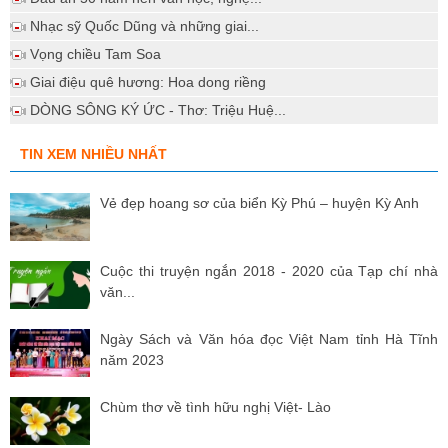
Nhạc sỹ Quốc Dũng và những giai...
Vọng chiều Tam Soa
Giai điệu quê hương: Hoa dong riềng
DÒNG SÔNG KÝ ỨC - Thơ: Triệu Huệ...
TIN XEM NHIỀU NHẤT
Vẻ đẹp hoang sơ của biển Kỳ Phú – huyện Kỳ Anh
Cuộc thi truyện ngắn 2018 - 2020 của Tạp chí nhà
văn...
Ngày Sách và Văn hóa đọc Việt Nam tỉnh Hà Tĩnh
năm 2023
Chùm thơ về tình hữu nghị Việt- Lào