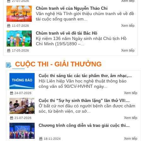
Xem tiếp
27-07-2026
Chùm tranh vẽ của Nguyễn Thảo Chi
Văn nghệ Hà Tĩnh giới thiệu chùm tranh vẽ về đề
tài cuộc sống quanh em...
Xem tiếp
11-07-2026
Chùm tranh vẽ về đề tài Bác Hồ
Kỷ niệm 136 năm Ngày sinh nhật Chủ tịch Hồ
Chí Minh (19/5/1890 –...
Xem tiếp
17-05-2026
CUỘC THI - GIẢI THƯỞNG
Cuộc thi sáng tác các tác phẩm thơ, âm nhạc,...
Hội Liên hiệp Văn học nghệ thuật thông báo
công văn số 90/CV-HVHNT ngày...
Xem tiếp
24-07-2026
Cuộc thi “Sự hy sinh thầm lặng” lần thứ VII:...
Ở bất cứ nơi đâu có người bệnh cần được chăm
sóc, từ bệnh viện, cơ sở...
Xem tiếp
21-07-2026
Chương trình công diễn và trao giải cuộc thi...
Xem tiếp
18-11-2024