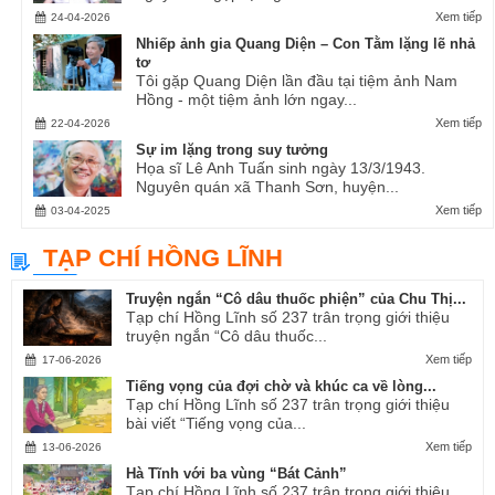
Xem tiếp
24-04-2026
Nhiếp ảnh gia Quang Diện – Con Tằm lặng lẽ nhả
tơ
Tôi gặp Quang Diện lần đầu tại tiệm ảnh Nam
Hồng - một tiệm ảnh lớn ngay...
Xem tiếp
22-04-2026
Sự im lặng trong suy tưởng
Họa sĩ Lê Anh Tuấn sinh ngày 13/3/1943.
Nguyên quán xã Thanh Sơn, huyện...
Xem tiếp
03-04-2025
TẠP CHÍ HỒNG LĨNH
Truyện ngắn “Cô dâu thuốc phiện” của Chu Thị...
Tạp chí Hồng Lĩnh số 237 trân trọng giới thiệu
truyện ngắn “Cô dâu thuốc...
Xem tiếp
17-06-2026
Tiếng vọng của đợi chờ và khúc ca về lòng...
Tạp chí Hồng Lĩnh số 237 trân trọng giới thiệu
bài viết “Tiếng vọng của...
Xem tiếp
13-06-2026
Hà Tĩnh với ba vùng “Bát Cảnh”
Tạp chí Hồng Lĩnh số 237 trân trọng giới thiệu