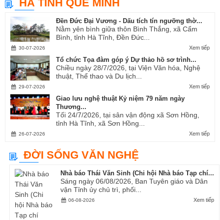
HÀ TĨNH QUÊ MÌNH
Ví, Giặm...
Đền Đức Đại Vương - Dấu tích tín ngưỡng thờ...
Nằm yên bình giữa thôn Bình Thắng, xã Cẩm
Bình, tỉnh Hà Tĩnh, Đền Đức...
Xem tiếp
30-07-2026
Tổ chức Tọa đàm góp ý Dự thảo hồ sơ trình...
Chiều ngày 28/7/2026, tại Viện Văn hóa, Nghệ
thuật, Thể thao và Du lịch...
Xem tiếp
29-07-2026
Giao lưu nghệ thuật Kỷ niệm 79 năm ngày
Thương...
Tối 24/7/2026, tại sân vận động xã Sơn Hồng,
tỉnh Hà Tĩnh, xã Sơn Hồng...
Xem tiếp
26-07-2026
ĐỜI SỐNG VĂN NGHỆ
Nhà báo Thái Văn Sinh (Chi hội Nhà báo Tạp chí...
Sáng ngày 06/08/2026, Ban Tuyên giáo và Dân
vận Tỉnh ủy chủ trì, phối...
Xem tiếp
06-08-2026