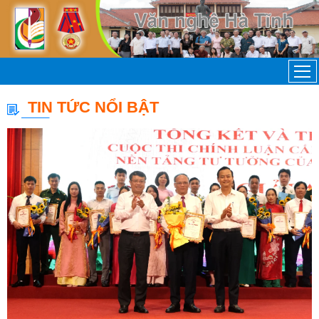
TIN TỨC NỔI BẬT