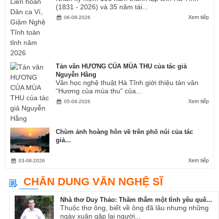
(1831 - 2026) và 35 năm tái...
Xem tiếp
06-08-2026
Tản văn HƯƠNG CỦA MÙA THU của tác giả
Nguyễn Hằng
Văn học nghệ thuật Hà Tĩnh giới thiệu tản văn
“Hương của mùa thu” của...
Xem tiếp
05-08-2026
Chùm ảnh hoàng hôn về trên phố núi của tác
giả...
Xem tiếp
03-08-2026
CHÂN DUNG VĂN NGHỆ SĨ
Nhà thơ Duy Thảo: Thăm thẳm một tình yêu quê...
Thuộc thơ ông, biết về ông đã lâu nhưng những
ngày xuân gặp lại người...