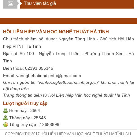
Thư viện tác giả
HỘI LIÊN HIỆP VĂN HỌC NGHỆ THUẬT HÀ TĨNH
Chịu trách nhiệm nội dung: Nguyễn Tùng Lĩnh - Chủ tịch Hội Liên
hiệp VHNT Hà Tĩnh
Địa chỉ: Số 100 - Nguyễn Trung Thiên - Phường Thành Sen - Hà
Tĩnh
Điện thoại: 02393 855345
Email:
vannghehatinhdientu@gmail.com
Ghi rõ nguồn tin "vanhocnghethuathatinh.org.vn" khi phát hành lại
nội dung trên
Trang thông tin điện tử Hội Liên hiệp Văn học Nghệ thuật Hà Tĩnh
Lượt người truy cập
Hôm nay :
3664
Tháng này :
25548
Tổng truy cập :
12688896
COPYRIGHT © 2017 HỘI LIÊN HIỆP VĂN HỌC NGHỆ THUẬT HÀ TĨNH. ALL