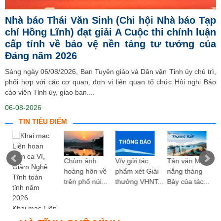
Nhà báo Thái Văn Sinh (Chi hội Nhà báo Tạp
chí Hồng Lĩnh) đạt giải A Cuộc thi chính luận
cấp tỉnh về bảo vệ nền tảng tư tưởng của
Đảng năm 2026
Sáng ngày 06/08/2026, Ban Tuyên giáo và Dân vận Tỉnh ủy chủ trì,
phối hợp với các cơ quan, đơn vị liên quan tổ chức Hội nghị Báo
cáo viên Tỉnh ủy, giao ban....
06-08-2026
TIN TIÊU ĐIỂM
ng
Chùm ảnh
V/v gửi tác
Tản văn Mùa
hoàng hôn về
phẩm xét Giải
nắng tháng
trên phố núi...
thưởng VHNT...
Bảy của tác...
Khai mạc Liên
hoan Dân ca