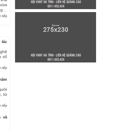
 vừa
...
 tiếp
 tác
nghệ
n số
 tiếp
thầm
gười
, từ
 tiếp
n và