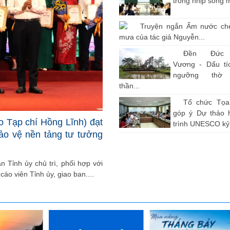
trong nhịp sống 
Truyện ngắn Ấm nước ch
mưa của tác giả Nguyễn...
Đền Đức
Vương - Dấu tíc
ngưỡng thờ
thần...
Tổ chức Tọ
góp ý Dự thảo 
o Tạp chí Hồng Lĩnh) đạt
trình UNESCO kỷ.
bảo vệ nền tảng tư tưởng
 Tỉnh ủy chủ trì, phối hợp với
cáo viên Tỉnh ủy, giao ban....