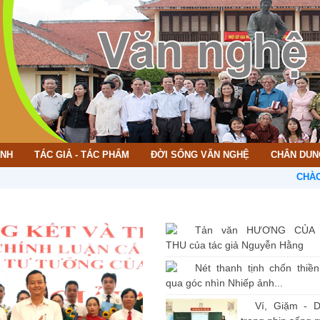
ÌNH
TÁC GIẢ - TÁC PHẨM
ĐỜI SỐNG VĂN NGHỆ
CHÂN DUN
CHÀO MỪNG 
Tản văn HƯƠNG CỦA
THU của tác giả Nguyễn Hằng
Nét thanh tịnh chốn thiề
qua góc nhìn Nhiếp ảnh...
Ví, Giặm - D