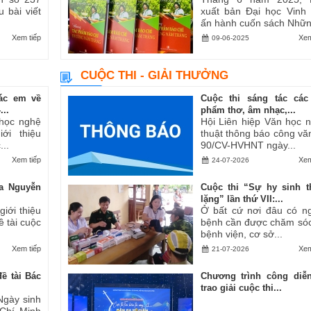
u bài viết
xuất bản Đại học Vinh
ấn hành cuốn sách Những
Xem tiếp
Xem
09-06-2025
CUỘC THI - GIẢI THƯỞNG
ác em về
Cuộc thi sáng tác các
..
phẩm thơ, âm nhạc,...
 học nghệ
Hội Liên hiệp Văn học 
ới thiệu
thuật thông báo công vă
..
90/CV-HVHNT ngày...
Xem tiếp
Xem
24-07-2026
a Nguyễn
Cuộc thi “Sự hy sinh 
lặng” lần thứ VII:...
iới thiệu
Ở bất cứ nơi đâu có n
ề tài cuộc
bệnh cần được chăm sóc
bệnh viện, cơ sở...
Xem tiếp
Xem
21-07-2026
ề tài Bác
Chương trình công diễ
trao giải cuộc thi...
Ngày sinh
 Chí Minh