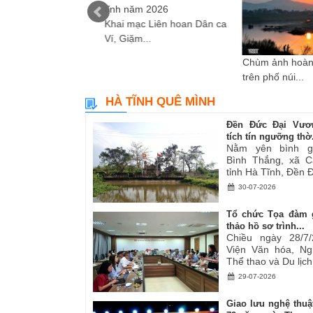
Khai mạc Liên hoan Dân ca
Ví, Giặm...
i sáng tác các tác
Chùm ảnh hoàn
ơ,...
trên phố núi...
HÀ TĨNH QUÊ MÌNH
Đền Đức Đại Vươ
tích tín ngưỡng thờ.
Nằm yên bình g
Bình Thắng, xã C
tỉnh Hà Tĩnh, Đền Đ
30-07-2026
Tổ chức Tọa đàm 
thảo hồ sơ trình...
Chiều ngày 28/7/
Viện Văn hóa, Ng
Thể thao và Du lịch.
29-07-2026
Giao lưu nghệ thuậ