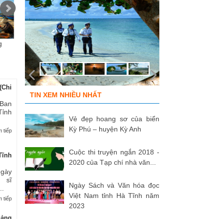
g
Chùm ảnh “Kéo lưới rùng”
ĐỒNG ĐỘI ƠI, CÁC ANH ĐÃ
Tù
của NSNA...
TRỞ VỀ!
củ
(Chi
TIN XEM NHIỀU NHẤT
 Ban
Tỉnh
Vẻ đẹp hoang sơ của biển
Kỳ Phú – huyện Kỳ Anh
 tiếp
Cuộc thi truyện ngắn 2018 -
Tĩnh
2020 của Tạp chí nhà văn...
Ngày
 sĩ
Ngày Sách và Văn hóa đọc
..
Việt Nam tỉnh Hà Tĩnh năm
 tiếp
2023
uảng