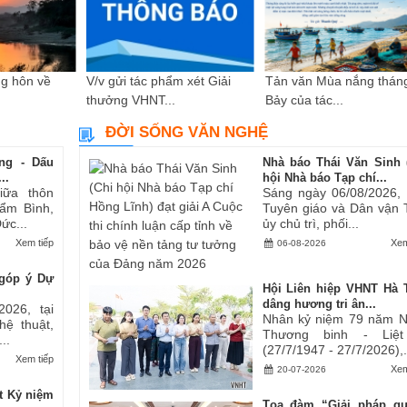
g hôn về
V/v gửi tác phẩm xét Giải
Tản văn Mùa nắng thán
thưởng VHNT...
Bảy của tác...
ĐỜI SỐNG VĂN NGHỆ
ng - Dấu
Nhà báo Thái Văn Sinh 
..
hội Nhà báo Tạp chí...
iữa thôn
Sáng ngày 06/08/2026,
ẩm Bình,
Tuyên giáo và Dân vận 
ức...
ủy chủ trì, phối...
Xem tiếp
Xem
06-08-2026
góp ý Dự
Hội Liên hiệp VHNT Hà 
dâng hương tri ân...
2026, tại
Nhân kỷ niệm 79 năm 
hệ thuật,
Thương binh - Liệt
..
(27/7/1947 - 27/7/2026),.
Xem tiếp
Xem
20-07-2026
t Kỷ niệm
Tọa đàm “Giải pháp q