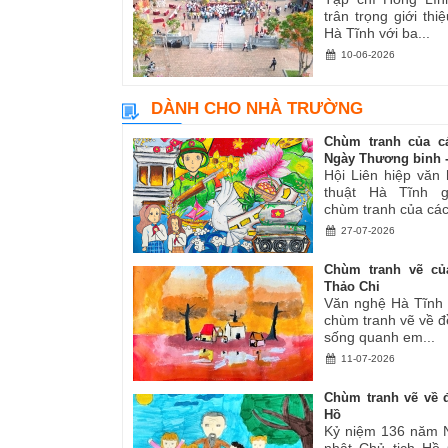
trân trọng giới thiệ
Hà Tĩnh với ba...
10-06-2026
DÀNH CHO NHÀ TRƯỜNG
Chùm tranh của c
Ngày Thương binh -.
Hội Liên hiệp văn
thuật Hà Tĩnh gi
chùm tranh của các.
27-07-2026
Chùm tranh vẽ củ
Thảo Chi
Văn nghệ Hà Tĩnh g
chùm tranh vẽ về đ
sống quanh em...
11-07-2026
Chùm tranh vẽ về đ
Hồ
Kỷ niệm 136 năm 
nhật Chủ tịch Hồ