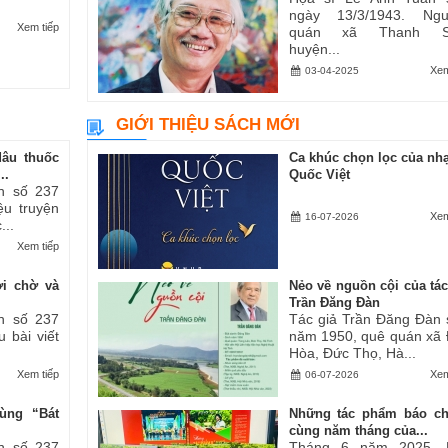
ngày 13/3/1943. Ngu
Xem tiếp
quán xã Thanh S
huyện...
Xem
03-04-2025
GIỚI THIỆU SÁCH MỚI
dâu thuốc
Ca khúc chọn lọc của nhạ
..
Quốc Việt
h số 237
iệu truyện
Xem
16-07-2026
...
Xem tiếp
ợi chờ và
Nẻo về nguồn cội của tác
Trần Đăng Đàn
h số 237
Tác giả Trần Đăng Đàn 
u bài viết
năm 1950, quê quán xã
Hòa, Đức Thọ, Hà...
Xem tiếp
Xem
06-07-2026
ùng “Bát
Những tác phẩm báo ch
cùng năm tháng của...
h số 237
Tháng 6 năm 2025, 