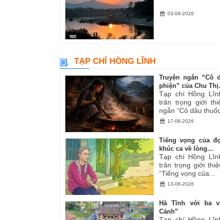
03-08-2026
TẠP CHÍ HỒNG LĨNH
Truyện ngắn “Cô 
phiện” của Chu Thị.
Tạp chí Hồng Lĩn
trân trọng giới th
ngắn “Cô dâu thuốc
17-06-2026
Tiếng vọng của đ
khúc ca về lòng...
Tạp chí Hồng Lĩn
trân trọng giới thiệ
“Tiếng vọng của...
13-06-2026
Hà Tĩnh với ba v
Cảnh”
Tạp chí Hồng Lĩn