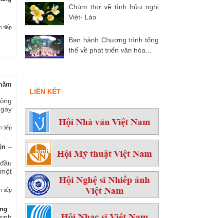
Chùm thơ về tình hữu nghị
Việt- Lào
 tiếp
Ban hành Chương trình tổng
thể về phát triển văn hóa...
hăm
LIÊN KẾT
 ông
ngày
 tiếp
ện –
 đầu
 một
 tiếp
ởng
sinh