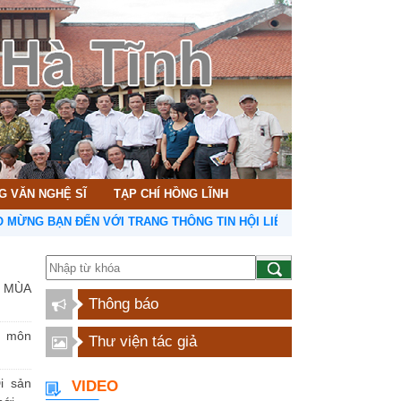
G VĂN NGHỆ SĨ
TẠP CHÍ HỒNG LĨNH
BẠN ĐẾN VỚI TRANG THÔNG TIN HỘI LIÊN HIỆP VĂN HỌC NGHỆ THUẬ
 MÙA
Thông báo
n môn
Thư viện tác giả
i sản
VIDEO