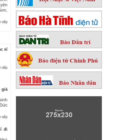
yên
ơn,
 tiếp
c sĩ
 tiếp
 giả
sinh
 Đức
 tiếp
í đi
Nhà