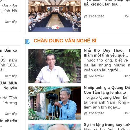
g...
bá, kết nối, lan tỏa...
i sân vận
, tỉnh Hà
..
Xem
13-07-2026
Xem tiếp
CHÂN DUNG VĂN NGHỆ SĨ
an Dân ca
Nhà thơ Duy Thảo: T
..
thẳm một tình yêu quê...
195 năm
Thuộc thơ ông, biết về
Tĩnh (1831
đã lâu nhưng những 
i...
xuân gặp lại người...
Xem tiếp
Xem
24-04-2026
CỦA MÙA
Nhiếp ảnh gia Quang Di
ả Nguyễn
Con Tằm lặng lẽ nhả tơ
Tôi gặp Quang Diện lần
t Hà Tĩnh
tại tiệm ảnh Nam Hồng -
ăn “Hương
tiệm ảnh lớn ngay...
Xem
22-04-2026
Xem tiếp
n về trên
Sự im lặng trong suy tư
..
Họa sĩ Lê Anh Tuấn 