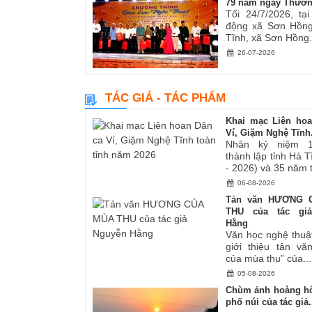
79 năm ngày Thươn
Tối 24/7/2026, tạ
động xã Sơn Hồng
Tĩnh, xã Sơn Hồng.
26-07-2026
TÁC GIẢ - TÁC PHẨM
Khai mạc Liên ho
Ví, Giặm Nghệ Tĩnh.
Nhân kỷ niệm 
thành lập tỉnh Hà 
- 2026) và 35 năm tá
06-08-2026
Tản văn HƯƠNG 
THU của tác gi
Hằng
Văn học nghệ thuậ
giới thiệu tản v
của mùa thu” của...
05-08-2026
Chùm ảnh hoàng hô
phố núi của tác giả.