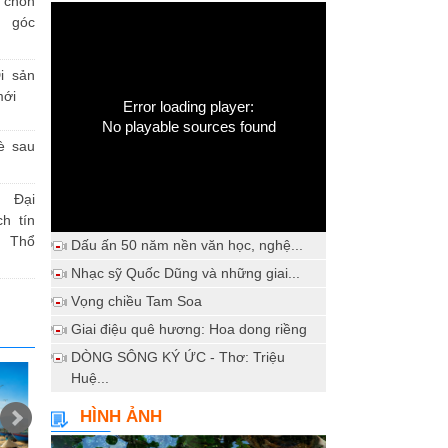
h chốn
a góc
i sản
mới
Error loading player:
No playable sources found
è sau
 Đại
h tín
 Thổ
Dấu ấn 50 năm nền văn học, nghệ...
Nhạc sỹ Quốc Dũng và những giai...
Vọng chiều Tam Soa
Giai điệu quê hương: Hoa dong riềng
DÒNG SÔNG KÝ ỨC - Thơ: Triệu
Huệ...
HÌNH ẢNH