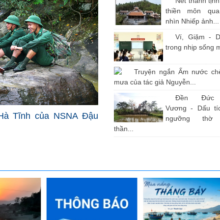
Nét thanh tịn
thiền môn qu
nhìn Nhiếp ảnh...
Ví, Giặm - D
trong nhịp sống 
Truyện ngắn Ấm nước ch
mưa của tác giả Nguyễn...
Đền Đức
Vương - Dấu tíc
Hà Tĩnh của NSNA Đậu
ngưỡng thờ
thần...