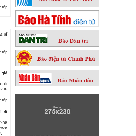
 tiếp
c sĩ
 tiếp
 giả
sinh
 Đức
 tiếp
í đi
Nhà
 vừa
...