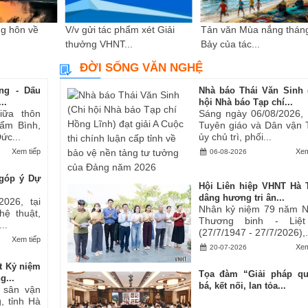
g hôn về
V/v gửi tác phẩm xét Giải
Tản văn Mùa nắng thán
thưởng VHNT...
Bảy của tác...
ĐỜI SỐNG VĂN NGHỆ
ng - Dấu
Nhà báo Thái Văn Sinh 
..
hội Nhà báo Tạp chí...
iữa thôn
Sáng ngày 06/08/2026,
ẩm Bình,
Tuyên giáo và Dân vận 
ức...
ủy chủ trì, phối...
Xem tiếp
Xem
06-08-2026
góp ý Dự
Hội Liên hiệp VHNT Hà 
dâng hương tri ân...
2026, tại
Nhân kỷ niệm 79 năm 
hệ thuật,
Thương binh - Liệt
..
(27/7/1947 - 27/7/2026),.
Xem tiếp
Xem
20-07-2026
t Kỷ niệm
Tọa đàm “Giải pháp q
g...
bá, kết nối, lan tỏa...
i sân vận
, tỉnh Hà