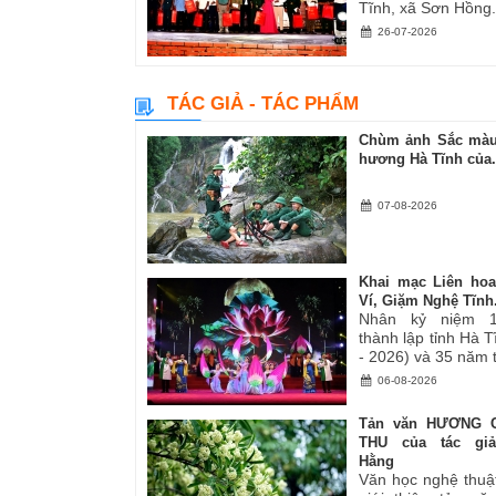
Tĩnh, xã Sơn Hồng.
26-07-2026
TÁC GIẢ - TÁC PHẨM
Chùm ảnh Sắc màu
hương Hà Tĩnh của.
07-08-2026
Khai mạc Liên ho
Ví, Giặm Nghệ Tĩnh.
Nhân kỷ niệm 
thành lập tỉnh Hà 
- 2026) và 35 năm tá
06-08-2026
Tản văn HƯƠNG 
THU của tác gi
Hằng
Văn học nghệ thuậ