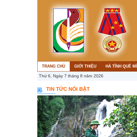
TRANG CHỦ
GIỚI THIỆU
HÀ TĨNH QUÊ M
Thứ 6, Ngày 7 tháng 8 năm 2026
TIN TỨC NỔI BẬT