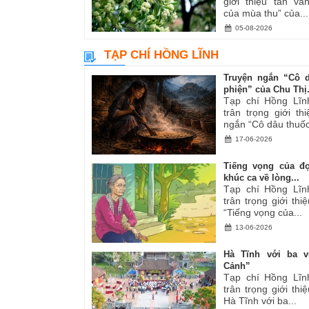
giới thiệu tản v
của mùa thu” của...
05-08-2026
TẠP CHÍ HỒNG LĨNH
Truyện ngắn “Cô 
phiện” của Chu Thị.
Tạp chí Hồng Lĩn
trân trọng giới th
ngắn “Cô dâu thuốc
17-06-2026
Tiếng vọng của đ
khúc ca về lòng...
Tạp chí Hồng Lĩn
trân trọng giới thiệ
“Tiếng vọng của...
13-06-2026
Hà Tĩnh với ba v
Cảnh”
Tạp chí Hồng Lĩn
trân trọng giới thiệ
Hà Tĩnh với ba...