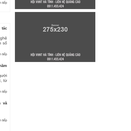
 tiếp
 tác
nghệ
n số
 tiếp
thầm
gười
, từ
 tiếp
n và
 tiếp