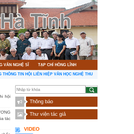
G VĂN NGHỆ SĨ
TẠP CHÍ HỒNG LĨNH
TIN HỘI LIÊN HIỆP VĂN HỌC NGHỆ THUẬT HÀ TĨNH
hi hội
Thông báo
ƯƠNG
Thư viện tác giả
a tác
VIDEO