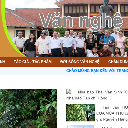
ÌNH
TÁC GIẢ - TÁC PHẨM
ĐỜI SỐNG VĂN NGHỆ
CHÂN DUN
CHÀO MỪNG BẠN ĐẾN VỚI TRANG THÔNG 
Nhà báo Thái Văn Sinh (C
Nhà báo Tạp chí Hồng...
Tản văn H
CỦA MÙA THU củ
giả Nguyễn Hằng