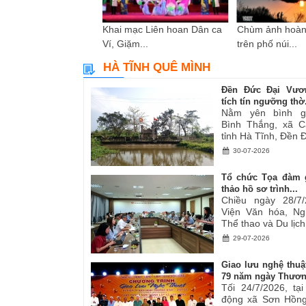
i sáng tác các tác
Khai mạc Liên hoan Dân ca
Chùm ảnh hoàn
ơ,...
Ví, Giặm...
trên phố núi...
HÀ TĨNH QUÊ MÌNH
Đền Đức Đại Vươ
tích tín ngưỡng thờ.
Nằm yên bình g
Bình Thắng, xã C
tỉnh Hà Tĩnh, Đền Đ
30-07-2026
Tổ chức Tọa đàm 
thảo hồ sơ trình...
Chiều ngày 28/7/
Viện Văn hóa, Ng
Thể thao và Du lịch.
29-07-2026
Giao lưu nghệ thuậ
79 năm ngày Thươn
Tối 24/7/2026, tạ
động xã Sơn Hồng