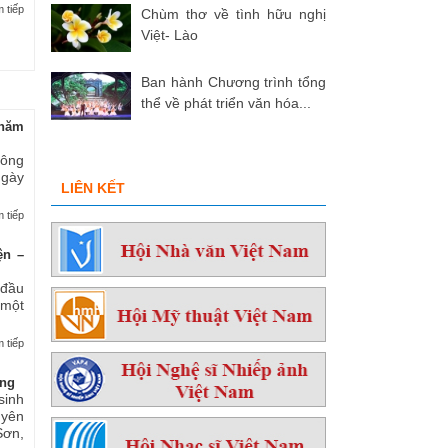
 tiếp
Chùm thơ về tình hữu nghị
Việt- Lào
Ban hành Chương trình tổng
thể về phát triển văn hóa...
hăm
 ông
ngày
LIÊN KẾT
 tiếp
ện –
 đầu
 một
 tiếp
ởng
sinh
yên
ơn,