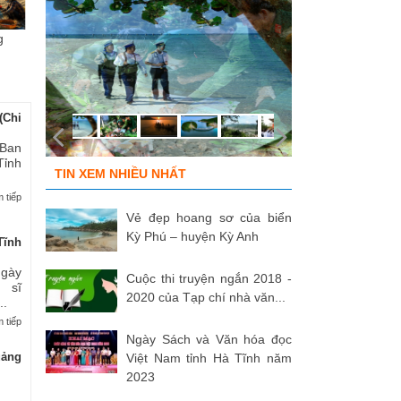
g
Chùm ảnh “Kéo lưới rùng”
ĐỒNG ĐỘI ƠI, CÁC ANH ĐÃ
Tù
của NSNA...
TRỞ VỀ!
củ
(Chi
 Ban
Tỉnh
TIN XEM NHIỀU NHẤT
 tiếp
Vẻ đẹp hoang sơ của biển
Kỳ Phú – huyện Kỳ Anh
Tĩnh
Ngày
Cuộc thi truyện ngắn 2018 -
 sĩ
2020 của Tạp chí nhà văn...
..
 tiếp
Ngày Sách và Văn hóa đọc
uảng
Việt Nam tỉnh Hà Tĩnh năm
2023