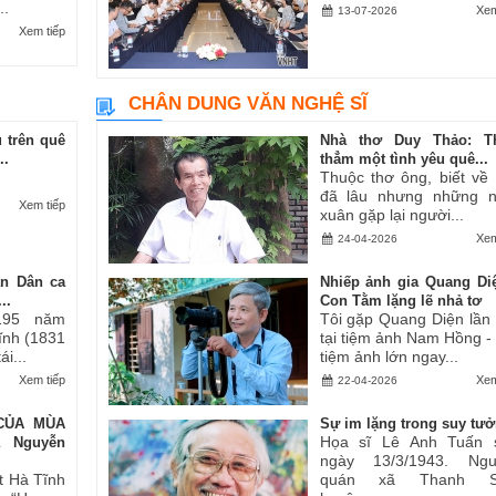
..
Xem
13-07-2026
Xem tiếp
CHÂN DUNG VĂN NGHỆ SĨ
 trên quê
Nhà thơ Duy Thảo: T
..
thẳm một tình yêu quê...
Thuộc thơ ông, biết về
đã lâu nhưng những 
Xem tiếp
xuân gặp lại người...
Xem
24-04-2026
an Dân ca
Nhiếp ảnh gia Quang Di
..
Con Tằm lặng lẽ nhả tơ
195 năm
Tôi gặp Quang Diện lần
Tĩnh (1831
tại tiệm ảnh Nam Hồng -
i...
tiệm ảnh lớn ngay...
Xem tiếp
Xem
22-04-2026
CỦA MÙA
Sự im lặng trong suy tư
Họa sĩ Lê Anh Tuấn 
ả Nguyễn
ngày 13/3/1943. Ngu
t Hà Tĩnh
quán xã Thanh S