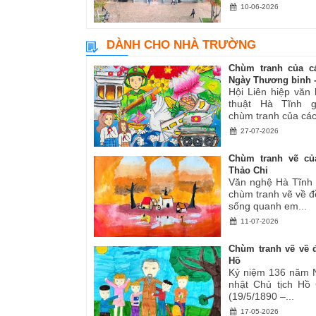
10-06-2026
DÀNH CHO NHÀ TRƯỜNG
Chùm tranh của c
Ngày Thương binh -.
Hội Liên hiệp văn
thuật Hà Tĩnh gi
chùm tranh của các.
27-07-2026
Chùm tranh vẽ củ
Thảo Chi
Văn nghệ Hà Tĩnh g
chùm tranh vẽ về đ
sống quanh em...
11-07-2026
Chùm tranh vẽ về đ
Hồ
Kỷ niệm 136 năm 
nhật Chủ tịch Hồ
(19/5/1890 –...
17-05-2026