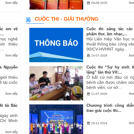
Xem tiếp
Xem
09-06-2025
CUỘC THI - GIẢI THƯỞNG
ác em về
Cuộc thi sáng tác các
..
phẩm thơ, âm nhạc,...
 học nghệ
Hội Liên hiệp Văn học 
ới thiệu
thuật thông báo công vă
..
90/CV-HVHNT ngày...
Xem tiếp
Xem
24-07-2026
a Nguyễn
Cuộc thi “Sự hy sinh 
lặng” lần thứ VII:...
iới thiệu
Ở bất cứ nơi đâu có n
ề tài cuộc
bệnh cần được chăm sóc
bệnh viện, cơ sở...
Xem tiếp
Xem
21-07-2026
ề tài Bác
Chương trình công diễ
trao giải cuộc thi...
Ngày sinh
 Chí Minh
Xem
18-11-2024
Xem tiếp