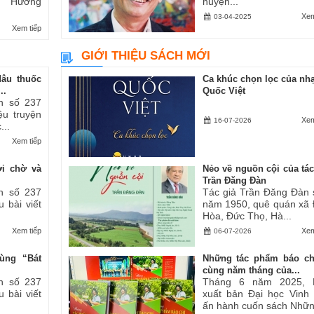
ăn “Hương
huyện...
Xem
03-04-2025
Xem tiếp
GIỚI THIỆU SÁCH MỚI
dâu thuốc
Ca khúc chọn lọc của nhạ
..
Quốc Việt
h số 237
iệu truyện
Xem
16-07-2026
...
Xem tiếp
ợi chờ và
Nẻo về nguồn cội của tác
Trần Đăng Đàn
h số 237
Tác giả Trần Đăng Đàn 
u bài viết
năm 1950, quê quán xã
Hòa, Đức Thọ, Hà...
Xem tiếp
Xem
06-07-2026
ùng “Bát
Những tác phẩm báo ch
cùng năm tháng của...
h số 237
Tháng 6 năm 2025, 
u bài viết
xuất bản Đại học Vinh
ấn hành cuốn sách Những