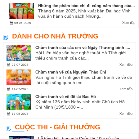
Những tác phẩm báo chí đi cùng năm tháng của...
Tháng 6 năm 2025, Nhà xuất bản Đại học Vinh
vừa ấn hành cuốn sách Những...
Xem tiếp
09-06-2025
DÀNH CHO NHÀ TRƯỜNG
Chùm tranh của các em về Ngày Thương binh -...
Hội Liên hiệp văn học nghệ thuật Hà Tĩnh giới
thiệu chùm tranh của các...
Xem tiếp
27-07-2026
Chùm tranh vẽ của Nguyễn Thảo Chi
Văn nghệ Hà Tĩnh giới thiệu chùm tranh vẽ về đề
tài cuộc sống quanh em...
Xem tiếp
11-07-2026
Chùm tranh vẽ về đề tài Bác Hồ
Kỷ niệm 136 năm Ngày sinh nhật Chủ tịch Hồ
Chí Minh (19/5/1890 –...
Xem tiếp
17-05-2026
CUỘC THI - GIẢI THƯỞNG
Lễ tổng kết, trao giải Cuộc thi “Đại sứ văn...