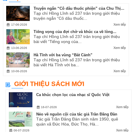
Truyện ngắn “Cô dâu thuốc phiện” của Chu Thị...
Tạp chí Hồng Lĩnh số 237 trân trọng giới thiệu
truyện ngắn “Cô dâu thuốc...
Xem tiếp
17-06-2026
Tiếng vọng của đợi chờ và khúc ca về lòng...
Tạp chí Hồng Lĩnh số 237 trân trọng giới thiệu
bài viết “Tiếng vọng của...
Xem tiếp
13-06-2026
Hà Tĩnh với ba vùng “Bát Cảnh”
Tạp chí Hồng Lĩnh số 237 trân trọng giới thiệu
bài viết Hà Tĩnh với ba...
Xem tiếp
10-06-2026
GIỚI THIỆU SÁCH MỚI
Ca khúc chọn lọc của nhạc sĩ Quốc Việt
Xem tiếp
16-07-2026
Nẻo về nguồn cội của tác giả Trần Đăng Đàn
Tác giả Trần Đăng Đàn sinh năm 1950, quê
quán xã Đức Hòa, Đức Thọ, Hà...
Xem tiếp
06-07-2026