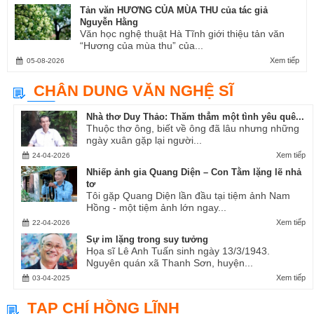
Tản văn HƯƠNG CỦA MÙA THU của tác giả
Nguyễn Hằng
Văn học nghệ thuật Hà Tĩnh giới thiệu tản văn
“Hương của mùa thu” của...
Xem tiếp
05-08-2026
CHÂN DUNG VĂN NGHỆ SĨ
Nhà thơ Duy Thảo: Thăm thẳm một tình yêu quê...
Thuộc thơ ông, biết về ông đã lâu nhưng những
ngày xuân gặp lại người...
Xem tiếp
24-04-2026
Nhiếp ảnh gia Quang Diện – Con Tằm lặng lẽ nhả
tơ
Tôi gặp Quang Diện lần đầu tại tiệm ảnh Nam
Hồng - một tiệm ảnh lớn ngay...
Xem tiếp
22-04-2026
Sự im lặng trong suy tưởng
Họa sĩ Lê Anh Tuấn sinh ngày 13/3/1943.
Nguyên quán xã Thanh Sơn, huyện...
Xem tiếp
03-04-2025
TẠP CHÍ HỒNG LĨNH