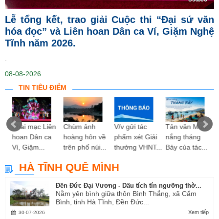
Lễ tổng kết, trao giải Cuộc thi “Đại sứ văn
hóa đọc” và Liên hoan Dân ca Ví, Giặm Nghệ
Tĩnh năm 2026.
.
08-08-2026
TIN TIÊU ĐIỂM
ng
Khai mạc Liên
Chùm ảnh
V/v gửi tác
Tản văn Mùa
hoan Dân ca
hoàng hôn về
phẩm xét Giải
nắng tháng
Ví, Giặm...
trên phố núi...
thưởng VHNT...
Bảy của tác...
HÀ TĨNH QUÊ MÌNH
Đền Đức Đại Vương - Dấu tích tín ngưỡng thờ...
Nằm yên bình giữa thôn Bình Thắng, xã Cẩm
Bình, tỉnh Hà Tĩnh, Đền Đức...
Xem tiếp
30-07-2026