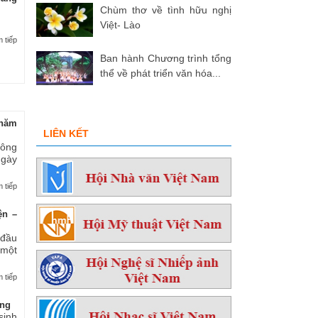
Chùm thơ về tình hữu nghị
Việt- Lào
 tiếp
Ban hành Chương trình tổng
thể về phát triển văn hóa...
hăm
LIÊN KẾT
 ông
ngày
 tiếp
ện –
 đầu
 một
 tiếp
ởng
sinh