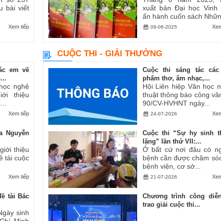
u bài viết
xuất bản Đại học Vinh
ấn hành cuốn sách Những
Xem tiếp
Xem
09-06-2025
CUỘC THI - GIẢI THƯỞNG
ác em về
Cuộc thi sáng tác các
..
phẩm thơ, âm nhạc,...
 học nghệ
Hội Liên hiệp Văn học 
ới thiệu
thuật thông báo công vă
..
90/CV-HVHNT ngày...
Xem tiếp
Xem
24-07-2026
a Nguyễn
Cuộc thi “Sự hy sinh 
lặng” lần thứ VII:...
iới thiệu
Ở bất cứ nơi đâu có n
ề tài cuộc
bệnh cần được chăm sóc
bệnh viện, cơ sở...
Xem tiếp
Xem
21-07-2026
ề tài Bác
Chương trình công diễ
trao giải cuộc thi...
Ngày sinh
 Chí Minh