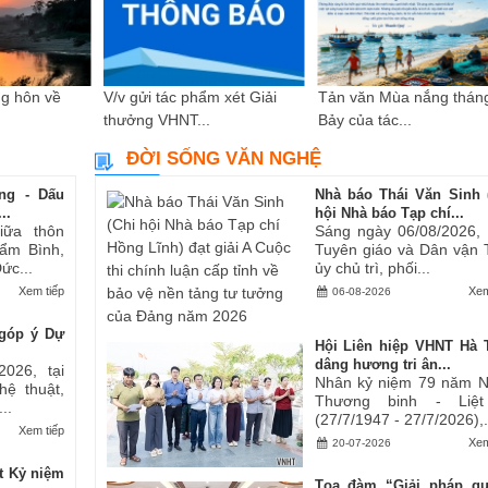
g hôn về
V/v gửi tác phẩm xét Giải
Tản văn Mùa nắng thán
thưởng VHNT...
Bảy của tác...
ĐỜI SỐNG VĂN NGHỆ
ng - Dấu
Nhà báo Thái Văn Sinh 
..
hội Nhà báo Tạp chí...
iữa thôn
Sáng ngày 06/08/2026,
ẩm Bình,
Tuyên giáo và Dân vận 
ức...
ủy chủ trì, phối...
Xem tiếp
Xem
06-08-2026
góp ý Dự
Hội Liên hiệp VHNT Hà 
dâng hương tri ân...
2026, tại
Nhân kỷ niệm 79 năm 
hệ thuật,
Thương binh - Liệt
..
(27/7/1947 - 27/7/2026),.
Xem tiếp
Xem
20-07-2026
t Kỷ niệm
Tọa đàm “Giải pháp q