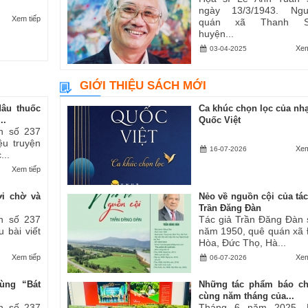
ngày 13/3/1943. Ngu
Xem tiếp
quán xã Thanh S
huyện...
Xem
03-04-2025
GIỚI THIỆU SÁCH MỚI
dâu thuốc
Ca khúc chọn lọc của nhạ
..
Quốc Việt
h số 237
iệu truyện
Xem
16-07-2026
...
Xem tiếp
ợi chờ và
Nẻo về nguồn cội của tác
Trần Đăng Đàn
h số 237
Tác giả Trần Đăng Đàn 
u bài viết
năm 1950, quê quán xã
Hòa, Đức Thọ, Hà...
Xem tiếp
Xem
06-07-2026
ùng “Bát
Những tác phẩm báo ch
cùng năm tháng của...
h số 237
Tháng 6 năm 2025, 