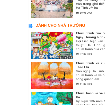
trân trọng giới thiệ
Hà Tĩnh với ba...
10-06-2026
DÀNH CHO NHÀ TRƯỜNG
Chùm tranh của c
Ngày Thương binh -.
Hội Liên hiệp văn
thuật Hà Tĩnh gi
chùm tranh của các.
27-07-2026
Chùm tranh vẽ củ
Thảo Chi
Văn nghệ Hà Tĩnh g
chùm tranh vẽ về đ
sống quanh em...
11-07-2026
Chùm tranh vẽ về đ
Hồ
Kỷ niệm 136 năm 
nhật Chủ tịch Hồ