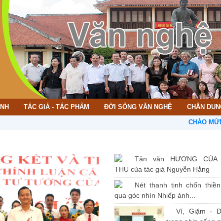
ÌNH
TÁC GIẢ - TÁC PHẨM
ĐỜI SỐNG VĂN NGHỆ
CHÂN DUN
CHÀO MỪNG BẠN Đ
Tản văn HƯƠNG CỦA
THU của tác giả Nguyễn Hằng
Nét thanh tịnh chốn thiề
qua góc nhìn Nhiếp ảnh...
Ví, Giặm - D