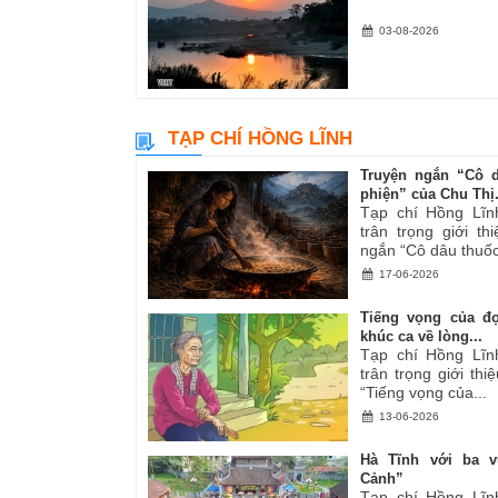
03-08-2026
TẠP CHÍ HỒNG LĨNH
Truyện ngắn “Cô 
phiện” của Chu Thị.
Tạp chí Hồng Lĩn
trân trọng giới th
ngắn “Cô dâu thuốc
17-06-2026
Tiếng vọng của đ
khúc ca về lòng...
Tạp chí Hồng Lĩn
trân trọng giới thiệ
“Tiếng vọng của...
13-06-2026
Hà Tĩnh với ba v
Cảnh”
Tạp chí Hồng Lĩn