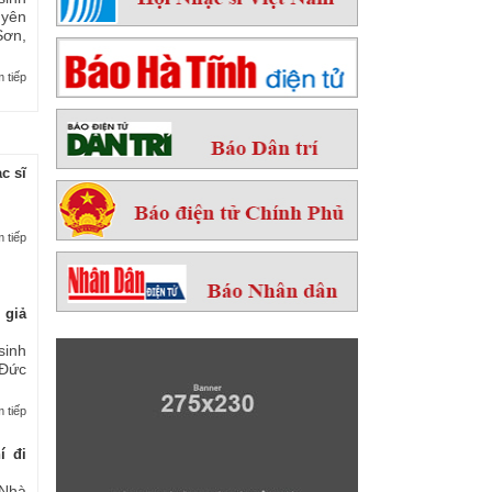
yên
ơn,
 tiếp
c sĩ
 tiếp
 giả
sinh
 Đức
 tiếp
í đi
Nhà