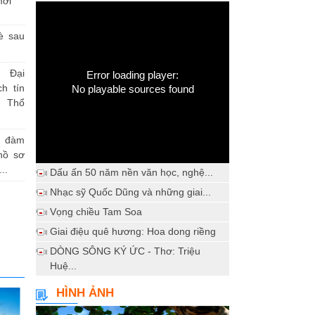
mới
è sau
 Đại
Error loading player:
h tín
No playable sources found
 Thổ
a đàm
hồ sơ
..
Dấu ấn 50 năm nền văn học, nghệ...
Nhạc sỹ Quốc Dũng và những giai...
Vọng chiều Tam Soa
Giai điệu quê hương: Hoa dong riềng
DÒNG SÔNG KÝ ỨC - Thơ: Triệu
Huệ...
HÌNH ẢNH