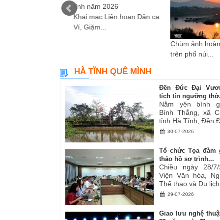
Khai mạc Liên hoan Dân ca
Ví, Giặm...
i sáng tác các tác
Chùm ảnh hoàn
ơ,...
trên phố núi...
HÀ TĨNH QUÊ MÌNH
Đền Đức Đại Vươ
tích tín ngưỡng thờ.
Nằm yên bình g
Bình Thắng, xã C
tỉnh Hà Tĩnh, Đền Đ
30-07-2026
Tổ chức Tọa đàm 
thảo hồ sơ trình...
Chiều ngày 28/7/
Viện Văn hóa, Ng
Thể thao và Du lịch.
29-07-2026
Giao lưu nghệ thuậ