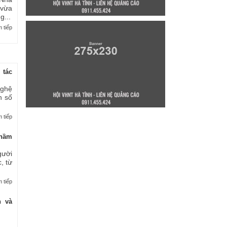
 vừa
...
 tiếp
 tác
nghệ
n số
 tiếp
thầm
gười
, từ
 tiếp
n và