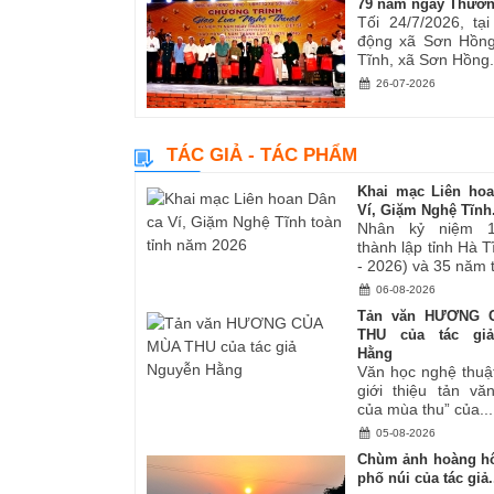
79 năm ngày Thươn
Tối 24/7/2026, tạ
động xã Sơn Hồng
Tĩnh, xã Sơn Hồng.
26-07-2026
TÁC GIẢ - TÁC PHẨM
Khai mạc Liên ho
Ví, Giặm Nghệ Tĩnh.
Nhân kỷ niệm 
thành lập tỉnh Hà 
- 2026) và 35 năm tá
06-08-2026
Tản văn HƯƠNG 
THU của tác gi
Hằng
Văn học nghệ thuậ
giới thiệu tản v
của mùa thu” của...
05-08-2026
Chùm ảnh hoàng hô
phố núi của tác giả.