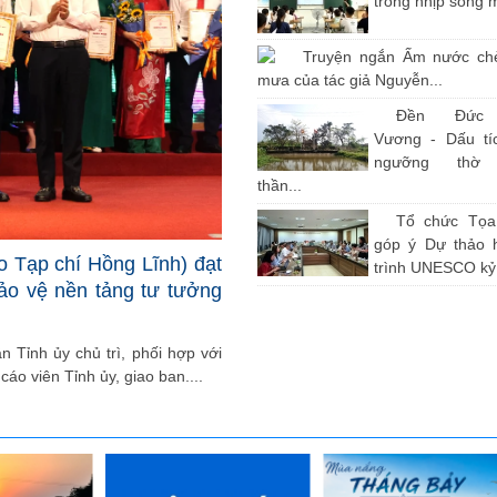
trong nhịp sống 
Truyện ngắn Ấm nước ch
mưa của tác giả Nguyễn...
Đền Đức
Vương - Dấu tíc
ngưỡng thờ
thần...
Tổ chức Tọ
góp ý Dự thảo 
o Tạp chí Hồng Lĩnh) đạt
trình UNESCO kỷ.
bảo vệ nền tảng tư tưởng
 Tỉnh ủy chủ trì, phối hợp với
cáo viên Tỉnh ủy, giao ban....