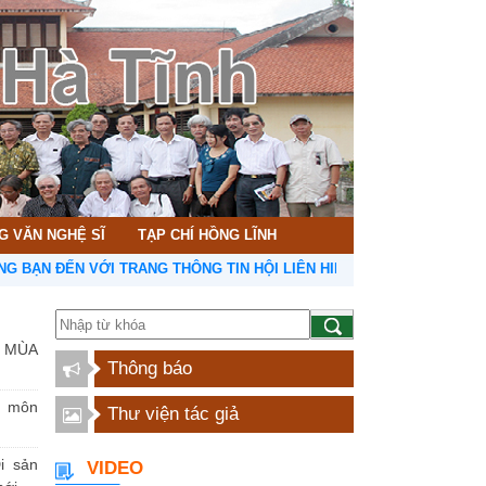
G VĂN NGHỆ SĨ
TẠP CHÍ HỒNG LĨNH
ẾN VỚI TRANG THÔNG TIN HỘI LIÊN HIỆP VĂN HỌC NGHỆ THUẬT HÀ
 MÙA
Thông báo
n môn
Thư viện tác giả
i sản
VIDEO