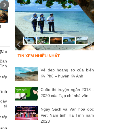
g
Chùm ảnh “Kéo lưới rùng”
ĐỒNG ĐỘI ƠI, CÁC ANH ĐÃ
Tù
của NSNA...
TRỞ VỀ!
củ
(Chi
TIN XEM NHIỀU NHẤT
 Ban
Tỉnh
Vẻ đẹp hoang sơ của biển
Kỳ Phú – huyện Kỳ Anh
 tiếp
Cuộc thi truyện ngắn 2018 -
Tĩnh
2020 của Tạp chí nhà văn...
Ngày
 sĩ
Ngày Sách và Văn hóa đọc
..
Việt Nam tỉnh Hà Tĩnh năm
 tiếp
2023
uảng