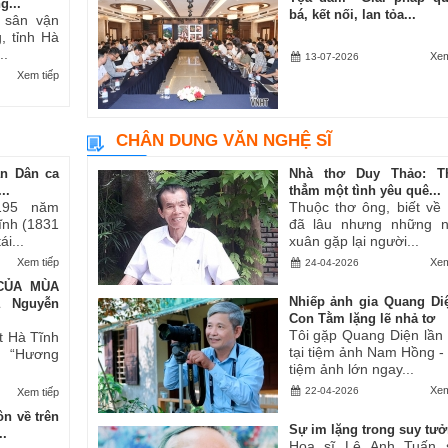
g...
bá, kết nối, lan tỏa...
i sân vận
, tỉnh Hà
..
Xem
13-07-2026
Xem tiếp
CHÂN DUNG VĂN NGHỆ SĨ
an Dân ca
Nhà thơ Duy Thảo: T
..
thẳm một tình yêu quê...
195 năm
Thuộc thơ ông, biết về
Tĩnh (1831
đã lâu nhưng những 
i...
xuân gặp lại người...
Xem tiếp
Xem
24-04-2026
CỦA MÙA
Nhiếp ảnh gia Quang Di
ả Nguyễn
Con Tằm lặng lẽ nhả tơ
Tôi gặp Quang Diện lần
t Hà Tĩnh
tại tiệm ảnh Nam Hồng -
ăn “Hương
tiệm ảnh lớn ngay...
Xem
22-04-2026
Xem tiếp
n về trên
Sự im lặng trong suy tư
..
Họa sĩ Lê Anh Tuấn 