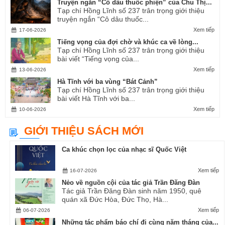
Truyện ngắn “Cô dâu thuốc phiện” của Chu Thị...
Tạp chí Hồng Lĩnh số 237 trân trọng giới thiệu
truyện ngắn “Cô dâu thuốc...
Xem tiếp
17-06-2026
Tiếng vọng của đợi chờ và khúc ca về lòng...
Tạp chí Hồng Lĩnh số 237 trân trọng giới thiệu
bài viết “Tiếng vọng của...
Xem tiếp
13-06-2026
Hà Tĩnh với ba vùng “Bát Cảnh”
Tạp chí Hồng Lĩnh số 237 trân trọng giới thiệu
bài viết Hà Tĩnh với ba...
Xem tiếp
10-06-2026
GIỚI THIỆU SÁCH MỚI
Ca khúc chọn lọc của nhạc sĩ Quốc Việt
Xem tiếp
16-07-2026
Nẻo về nguồn cội của tác giả Trần Đăng Đàn
Tác giả Trần Đăng Đàn sinh năm 1950, quê
quán xã Đức Hòa, Đức Thọ, Hà...
Xem tiếp
06-07-2026
Những tác phẩm báo chí đi cùng năm tháng của...