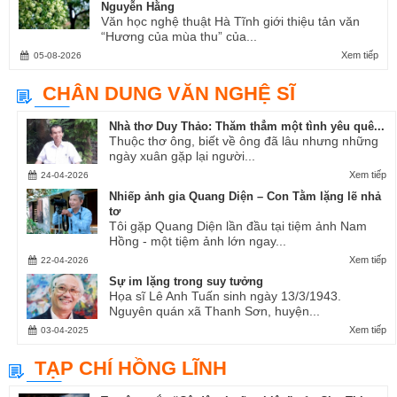
Nguyễn Hằng
Văn học nghệ thuật Hà Tĩnh giới thiệu tản văn
“Hương của mùa thu” của...
Xem tiếp
05-08-2026
CHÂN DUNG VĂN NGHỆ SĨ
Nhà thơ Duy Thảo: Thăm thẳm một tình yêu quê...
Thuộc thơ ông, biết về ông đã lâu nhưng những
ngày xuân gặp lại người...
Xem tiếp
24-04-2026
Nhiếp ảnh gia Quang Diện – Con Tằm lặng lẽ nhả
tơ
Tôi gặp Quang Diện lần đầu tại tiệm ảnh Nam
Hồng - một tiệm ảnh lớn ngay...
Xem tiếp
22-04-2026
Sự im lặng trong suy tưởng
Họa sĩ Lê Anh Tuấn sinh ngày 13/3/1943.
Nguyên quán xã Thanh Sơn, huyện...
Xem tiếp
03-04-2025
TẠP CHÍ HỒNG LĨNH