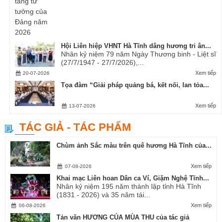
Hội Liên hiệp VHNT Hà Tĩnh dâng hương tri ân...
Nhân kỷ niệm 79 năm Ngày Thương binh - Liệt sĩ
(27/7/1947 - 27/7/2026),...
Xem tiếp
20-07-2026
Tọa đàm “Giải pháp quảng bá, kết nối, lan tỏa...
Xem tiếp
13-07-2026
TÁC GIẢ - TÁC PHẨM
Chùm ảnh Sắc màu trên quê hương Hà Tĩnh của...
Xem tiếp
07-08-2026
Khai mạc Liên hoan Dân ca Ví, Giặm Nghệ Tĩnh...
Nhân kỷ niệm 195 năm thành lập tỉnh Hà Tĩnh
(1831 - 2026) và 35 năm tái...
Xem tiếp
06-08-2026
Tản văn HƯƠNG CỦA MÙA THU của tác giả