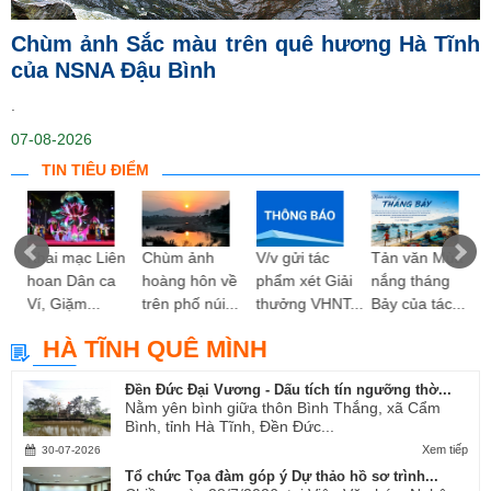
Chùm ảnh Sắc màu trên quê hương Hà Tĩnh
của NSNA Đậu Bình
.
07-08-2026
TIN TIÊU ĐIỂM
ng
Khai mạc Liên
Chùm ảnh
V/v gửi tác
Tản văn Mùa
hoan Dân ca
hoàng hôn về
phẩm xét Giải
nắng tháng
Ví, Giặm...
trên phố núi...
thưởng VHNT...
Bảy của tác...
HÀ TĨNH QUÊ MÌNH
Đền Đức Đại Vương - Dấu tích tín ngưỡng thờ...
Nằm yên bình giữa thôn Bình Thắng, xã Cẩm
Bình, tỉnh Hà Tĩnh, Đền Đức...
Xem tiếp
30-07-2026
Tổ chức Tọa đàm góp ý Dự thảo hồ sơ trình...