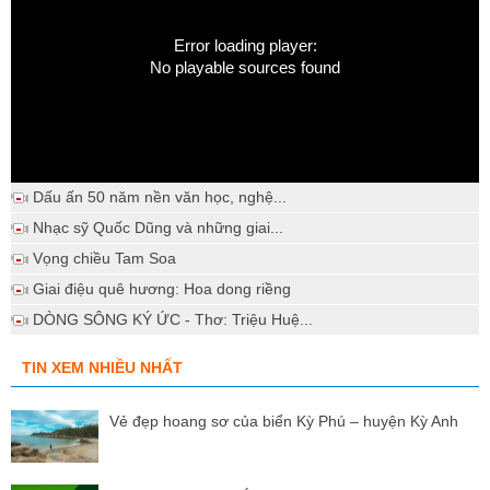
Error loading player:
No playable sources found
Dấu ấn 50 năm nền văn học, nghệ...
Nhạc sỹ Quốc Dũng và những giai...
Vọng chiều Tam Soa
Giai điệu quê hương: Hoa dong riềng
DÒNG SÔNG KÝ ỨC - Thơ: Triệu Huệ...
TIN XEM NHIỀU NHẤT
Vẻ đẹp hoang sơ của biển Kỳ Phú – huyện Kỳ Anh