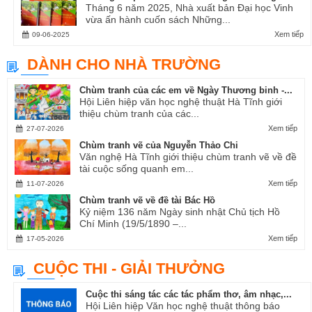
Tháng 6 năm 2025, Nhà xuất bản Đại học Vinh
vừa ấn hành cuốn sách Những...
Xem tiếp
09-06-2025
DÀNH CHO NHÀ TRƯỜNG
Chùm tranh của các em về Ngày Thương binh -...
Hội Liên hiệp văn học nghệ thuật Hà Tĩnh giới
thiệu chùm tranh của các...
Xem tiếp
27-07-2026
Chùm tranh vẽ của Nguyễn Thảo Chi
Văn nghệ Hà Tĩnh giới thiệu chùm tranh vẽ về đề
tài cuộc sống quanh em...
Xem tiếp
11-07-2026
Chùm tranh vẽ về đề tài Bác Hồ
Kỷ niệm 136 năm Ngày sinh nhật Chủ tịch Hồ
Chí Minh (19/5/1890 –...
Xem tiếp
17-05-2026
CUỘC THI - GIẢI THƯỞNG
Cuộc thi sáng tác các tác phẩm thơ, âm nhạc,...
Hội Liên hiệp Văn học nghệ thuật thông báo