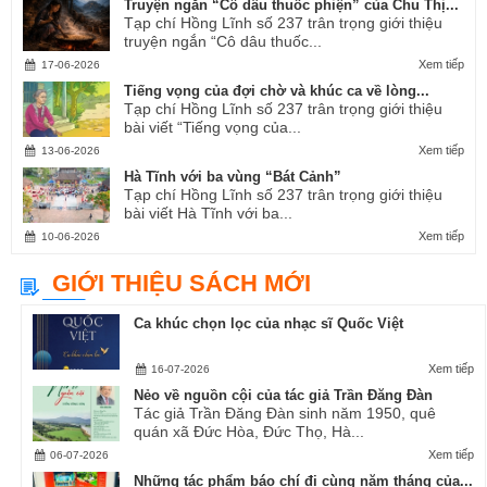
Truyện ngắn “Cô dâu thuốc phiện” của Chu Thị...
Tạp chí Hồng Lĩnh số 237 trân trọng giới thiệu
truyện ngắn “Cô dâu thuốc...
Xem tiếp
17-06-2026
Tiếng vọng của đợi chờ và khúc ca về lòng...
Tạp chí Hồng Lĩnh số 237 trân trọng giới thiệu
bài viết “Tiếng vọng của...
Xem tiếp
13-06-2026
Hà Tĩnh với ba vùng “Bát Cảnh”
Tạp chí Hồng Lĩnh số 237 trân trọng giới thiệu
bài viết Hà Tĩnh với ba...
Xem tiếp
10-06-2026
GIỚI THIỆU SÁCH MỚI
Ca khúc chọn lọc của nhạc sĩ Quốc Việt
Xem tiếp
16-07-2026
Nẻo về nguồn cội của tác giả Trần Đăng Đàn
Tác giả Trần Đăng Đàn sinh năm 1950, quê
quán xã Đức Hòa, Đức Thọ, Hà...
Xem tiếp
06-07-2026
Những tác phẩm báo chí đi cùng năm tháng của...