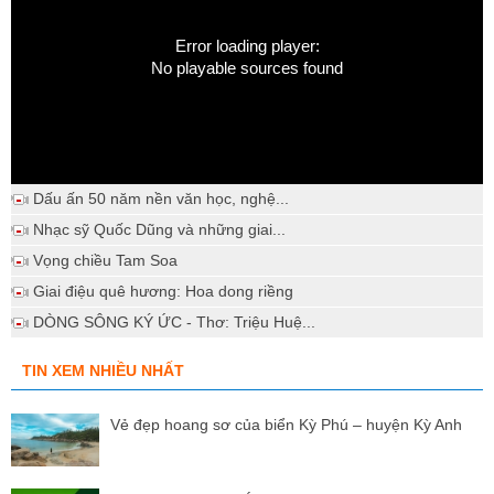
Error loading player:
No playable sources found
Dấu ấn 50 năm nền văn học, nghệ...
Nhạc sỹ Quốc Dũng và những giai...
Vọng chiều Tam Soa
Giai điệu quê hương: Hoa dong riềng
DÒNG SÔNG KÝ ỨC - Thơ: Triệu Huệ...
TIN XEM NHIỀU NHẤT
Vẻ đẹp hoang sơ của biển Kỳ Phú – huyện Kỳ Anh