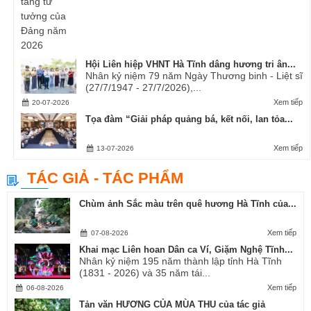
Hội Liên hiệp VHNT Hà Tĩnh dâng hương tri ân...
Nhân kỷ niệm 79 năm Ngày Thương binh - Liệt sĩ
(27/7/1947 - 27/7/2026),...
Xem tiếp
20-07-2026
Tọa đàm “Giải pháp quảng bá, kết nối, lan tỏa...
Xem tiếp
13-07-2026
TÁC GIẢ - TÁC PHẨM
Chùm ảnh Sắc màu trên quê hương Hà Tĩnh của...
Xem tiếp
07-08-2026
Khai mạc Liên hoan Dân ca Ví, Giặm Nghệ Tĩnh...
Nhân kỷ niệm 195 năm thành lập tỉnh Hà Tĩnh
(1831 - 2026) và 35 năm tái...
Xem tiếp
06-08-2026
Tản văn HƯƠNG CỦA MÙA THU của tác giả