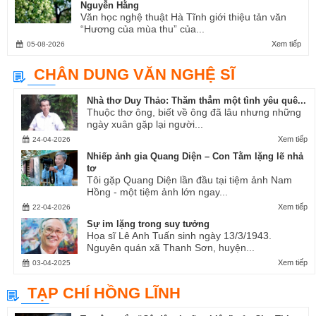
Nguyễn Hằng
Văn học nghệ thuật Hà Tĩnh giới thiệu tản văn
“Hương của mùa thu” của...
Xem tiếp
05-08-2026
CHÂN DUNG VĂN NGHỆ SĨ
Nhà thơ Duy Thảo: Thăm thẳm một tình yêu quê...
Thuộc thơ ông, biết về ông đã lâu nhưng những
ngày xuân gặp lại người...
Xem tiếp
24-04-2026
Nhiếp ảnh gia Quang Diện – Con Tằm lặng lẽ nhả
tơ
Tôi gặp Quang Diện lần đầu tại tiệm ảnh Nam
Hồng - một tiệm ảnh lớn ngay...
Xem tiếp
22-04-2026
Sự im lặng trong suy tưởng
Họa sĩ Lê Anh Tuấn sinh ngày 13/3/1943.
Nguyên quán xã Thanh Sơn, huyện...
Xem tiếp
03-04-2025
TẠP CHÍ HỒNG LĨNH