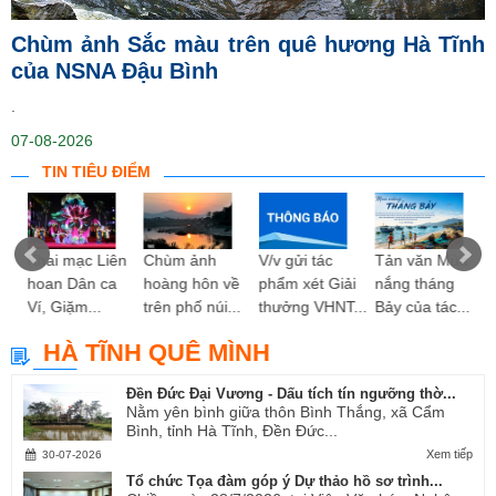
Chùm ảnh Sắc màu trên quê hương Hà Tĩnh
của NSNA Đậu Bình
.
07-08-2026
TIN TIÊU ĐIỂM
ng
Khai mạc Liên
Chùm ảnh
V/v gửi tác
Tản văn Mùa
hoan Dân ca
hoàng hôn về
phẩm xét Giải
nắng tháng
Ví, Giặm...
trên phố núi...
thưởng VHNT...
Bảy của tác...
HÀ TĨNH QUÊ MÌNH
Đền Đức Đại Vương - Dấu tích tín ngưỡng thờ...
Nằm yên bình giữa thôn Bình Thắng, xã Cẩm
Bình, tỉnh Hà Tĩnh, Đền Đức...
Xem tiếp
30-07-2026
Tổ chức Tọa đàm góp ý Dự thảo hồ sơ trình...