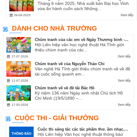
Tháng 6 năm 2025, Nhà xuất bản Đại học Vinh
vừa ấn hành cuốn sách Những...
Xem tiếp
09-06-2025
DÀNH CHO NHÀ TRƯỜNG
Chùm tranh của các em về Ngày Thương binh -...
Hội Liên hiệp văn học nghệ thuật Hà Tĩnh giới
thiệu chùm tranh của các...
Xem tiếp
27-07-2026
Chùm tranh vẽ của Nguyễn Thảo Chi
Văn nghệ Hà Tĩnh giới thiệu chùm tranh vẽ về đề
tài cuộc sống quanh em...
Xem tiếp
11-07-2026
Chùm tranh vẽ về đề tài Bác Hồ
Kỷ niệm 136 năm Ngày sinh nhật Chủ tịch Hồ
Chí Minh (19/5/1890 –...
Xem tiếp
17-05-2026
CUỘC THI - GIẢI THƯỞNG
Cuộc thi sáng tác các tác phẩm thơ, âm nhạc,...
Hội Liên hiệp Văn học nghệ thuật thông báo