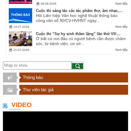
Xem tiếp
08-08-2026
Cuộc thi sáng tác các tác phẩm thơ, âm nhạc,...
Hội Liên hiệp Văn học nghệ thuật thông báo
công văn số 90/CV-HVHNT ngày...
Xem tiếp
24-07-2026
Cuộc thi “Sự hy sinh thầm lặng” lần thứ VII:...
Ở bất cứ nơi đâu có người bệnh cần được chăm
sóc, từ bệnh viện, cơ sở...
Xem tiếp
21-07-2026
Thông báo
Thư viện tác giả
VIDEO