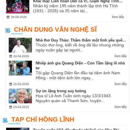
Khai mạc Liên hoan Dân ca Ví, Giặm Nghệ Tĩnh...
Nhân kỷ niệm 195 năm thành lập tỉnh Hà Tĩnh
(1831 - 2026) và 35 năm tái...
Xem tiếp
06-08-2026
CHÂN DUNG VĂN NGHỆ SĨ
Nhà thơ Duy Thảo: Thăm thẳm một tình yêu quê...
Thuộc thơ ông, biết về ông đã lâu nhưng những
ngày xuân gặp lại người...
Xem tiếp
24-04-2026
Nhiếp ảnh gia Quang Diện – Con Tằm lặng lẽ nhả
tơ
Tôi gặp Quang Diện lần đầu tại tiệm ảnh Nam
Hồng - một tiệm ảnh lớn ngay...
Xem tiếp
22-04-2026
Sự im lặng trong suy tưởng
Họa sĩ Lê Anh Tuấn sinh ngày 13/3/1943.
Nguyên quán xã Thanh Sơn, huyện...
Xem tiếp
03-04-2025
TẠP CHÍ HỒNG LĨNH