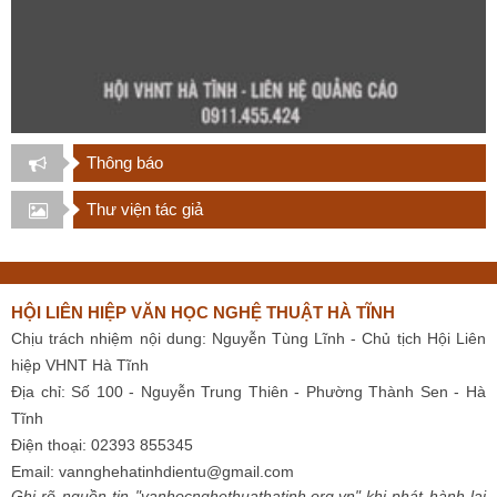
Thông báo
Thư viện tác giả
HỘI LIÊN HIỆP VĂN HỌC NGHỆ THUẬT HÀ TĨNH
Chịu trách nhiệm nội dung: Nguyễn Tùng Lĩnh - Chủ tịch Hội Liên
hiệp VHNT Hà Tĩnh
Địa chỉ: Số 100 - Nguyễn Trung Thiên - Phường Thành Sen - Hà
Tĩnh
Điện thoại: 02393 855345
Email:
vannghehatinhdientu@gmail.com
Ghi rõ nguồn tin "vanhocnghethuathatinh.org.vn" khi phát hành lại