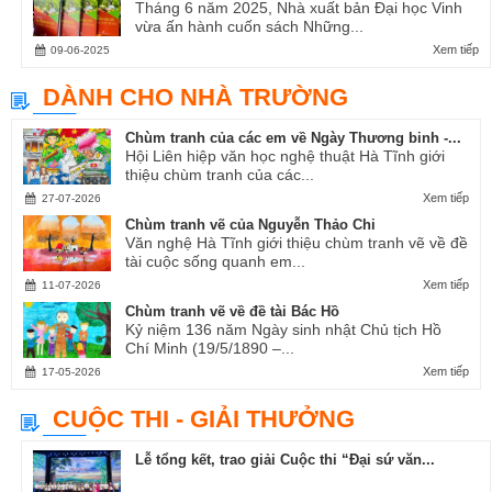
Tháng 6 năm 2025, Nhà xuất bản Đại học Vinh
vừa ấn hành cuốn sách Những...
Xem tiếp
09-06-2025
DÀNH CHO NHÀ TRƯỜNG
Chùm tranh của các em về Ngày Thương binh -...
Hội Liên hiệp văn học nghệ thuật Hà Tĩnh giới
thiệu chùm tranh của các...
Xem tiếp
27-07-2026
Chùm tranh vẽ của Nguyễn Thảo Chi
Văn nghệ Hà Tĩnh giới thiệu chùm tranh vẽ về đề
tài cuộc sống quanh em...
Xem tiếp
11-07-2026
Chùm tranh vẽ về đề tài Bác Hồ
Kỷ niệm 136 năm Ngày sinh nhật Chủ tịch Hồ
Chí Minh (19/5/1890 –...
Xem tiếp
17-05-2026
CUỘC THI - GIẢI THƯỞNG
Lễ tổng kết, trao giải Cuộc thi “Đại sứ văn...