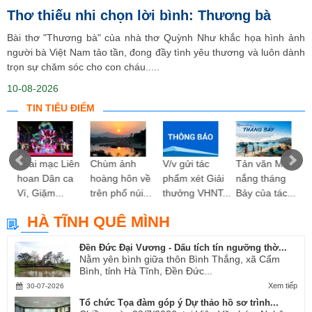
Thơ thiếu nhi chọn lời bình: Thương bà
Bài thơ "Thương bà" của nhà thơ Quỳnh Như khắc họa hình ảnh
người bà Việt Nam tảo tần, đong đầy tình yêu thương và luôn dành
trọn sự chăm sóc cho con cháu.....
10-08-2026
TIN TIÊU ĐIỂM
ng
Khai mạc Liên
Chùm ảnh
V/v gửi tác
Tản văn Mùa
hoan Dân ca
hoàng hôn về
phẩm xét Giải
nắng tháng
Ví, Giặm...
trên phố núi...
thưởng VHNT...
Bảy của tác...
HÀ TĨNH QUÊ MÌNH
Đền Đức Đại Vương - Dấu tích tín ngưỡng thờ...
Nằm yên bình giữa thôn Bình Thắng, xã Cẩm
Bình, tỉnh Hà Tĩnh, Đền Đức...
Xem tiếp
30-07-2026
Tổ chức Tọa đàm góp ý Dự thảo hồ sơ trình...