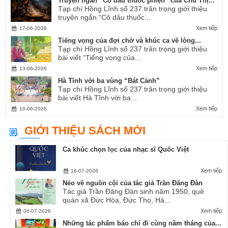
Truyện ngắn “Cô dâu thuốc phiện” của Chu Thị...
Tạp chí Hồng Lĩnh số 237 trân trọng giới thiệu
truyện ngắn “Cô dâu thuốc...
Xem tiếp
17-06-2026
Tiếng vọng của đợi chờ và khúc ca về lòng...
Tạp chí Hồng Lĩnh số 237 trân trọng giới thiệu
bài viết “Tiếng vọng của...
Xem tiếp
13-06-2026
Hà Tĩnh với ba vùng “Bát Cảnh”
Tạp chí Hồng Lĩnh số 237 trân trọng giới thiệu
bài viết Hà Tĩnh với ba...
Xem tiếp
10-06-2026
GIỚI THIỆU SÁCH MỚI
Ca khúc chọn lọc của nhạc sĩ Quốc Việt
Xem tiếp
16-07-2026
Nẻo về nguồn cội của tác giả Trần Đăng Đàn
Tác giả Trần Đăng Đàn sinh năm 1950, quê
quán xã Đức Hòa, Đức Thọ, Hà...
Xem tiếp
06-07-2026
Những tác phẩm báo chí đi cùng năm tháng của...