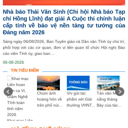
Nhà báo Thái Văn Sinh (Chi hội Nhà báo Tạp
chí Hồng Lĩnh) đạt giải A Cuộc thi chính luận
cấp tỉnh về bảo vệ nền tảng tư tưởng của
Đảng năm 2026
Sáng ngày 06/08/2026, Ban Tuyên giáo và Dân vận Tỉnh ủy chủ trì,
phối hợp với các cơ quan, đơn vị liên quan tổ chức Hội nghị Báo
cáo viên Tỉnh ủy, giao ban....
06-08-2026
TIN TIÊU ĐIỂM
ng
Chùm ảnh
V/v gửi tác
Tản văn Mùa
hoàng hôn về
phẩm xét Giải
nắng tháng
trên phố núi...
thưởng VHNT...
Bảy của tác...
Khai mạc Liên
hoan Dân ca