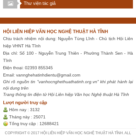
Thư viện tác giả
HỘI LIÊN HIỆP VĂN HỌC NGHỆ THUẬT HÀ TĨNH
Chịu trách nhiệm nội dung: Nguyễn Tùng Lĩnh - Chủ tịch Hội Liên
hiệp VHNT Hà Tĩnh
Địa chỉ: Số 100 - Nguyễn Trung Thiên - Phường Thành Sen - Hà
Tĩnh
Điện thoại: 02393 855345
Email:
vannghehatinhdientu@gmail.com
Ghi rõ nguồn tin "vanhocnghethuathatinh.org.vn" khi phát hành lại
nội dung trên
Trang thông tin điện tử Hội Liên hiệp Văn học Nghệ thuật Hà Tĩnh
Lượt người truy cập
Hôm nay :
3132
Tháng này :
25071
Tổng truy cập :
12688421
COPYRIGHT © 2017 HỘI LIÊN HIỆP VĂN HỌC NGHỆ THUẬT HÀ TĨNH. ALL