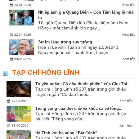
Xem tiếp
24-04-2026
Nhiếp ảnh gia Quang Diện – Con Tằm lặng lẽ nhả
tơ
Tôi gặp Quang Diện lần đầu tại tiệm ảnh Nam
Hồng - một tiệm ảnh lớn ngay...
Xem tiếp
22-04-2026
Sự im lặng trong suy tưởng
Họa sĩ Lê Anh Tuấn sinh ngày 13/3/1943.
Nguyên quán xã Thanh Sơn, huyện...
Xem tiếp
03-04-2025
TẠP CHÍ HỒNG LĨNH
Truyện ngắn “Cô dâu thuốc phiện” của Chu Thị...
Tạp chí Hồng Lĩnh số 237 trân trọng giới thiệu
truyện ngắn “Cô dâu thuốc...
Xem tiếp
17-06-2026
Tiếng vọng của đợi chờ và khúc ca về lòng...
Tạp chí Hồng Lĩnh số 237 trân trọng giới thiệu
bài viết “Tiếng vọng của...
Xem tiếp
13-06-2026
Hà Tĩnh với ba vùng “Bát Cảnh”
Tạp chí Hồng Lĩnh số 237 trân trọng giới thiệu