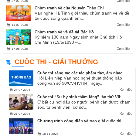
Xem tiếp
27-07-2026
Chùm tranh vẽ của Nguyễn Thảo Chi
Văn nghệ Hà Tĩnh giới thiệu chùm tranh vẽ về đề
tài cuộc sống quanh em...
Xem tiếp
11-07-2026
Chùm tranh vẽ về đề tài Bác Hồ
Kỷ niệm 136 năm Ngày sinh nhật Chủ tịch Hồ
Chí Minh (19/5/1890 –...
Xem tiếp
17-05-2026
CUỘC THI - GIẢI THƯỞNG
Cuộc thi sáng tác các tác phẩm thơ, âm nhạc,...
Hội Liên hiệp Văn học nghệ thuật thông báo
công văn số 90/CV-HVHNT ngày...
Xem tiếp
24-07-2026
Cuộc thi “Sự hy sinh thầm lặng” lần thứ VII:...
Ở bất cứ nơi đâu có người bệnh cần được chăm
sóc, từ bệnh viện, cơ sở...
Xem tiếp
21-07-2026
Chương trình công diễn và trao giải cuộc thi...
Xem tiếp
18-11-2024