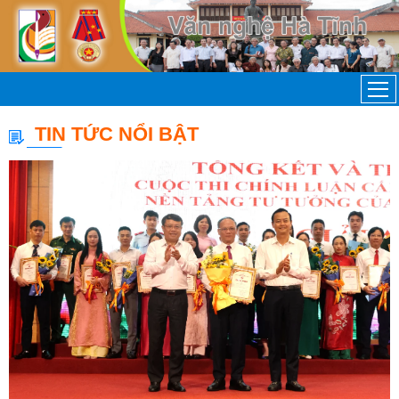
TIN TỨC NỔI BẬT