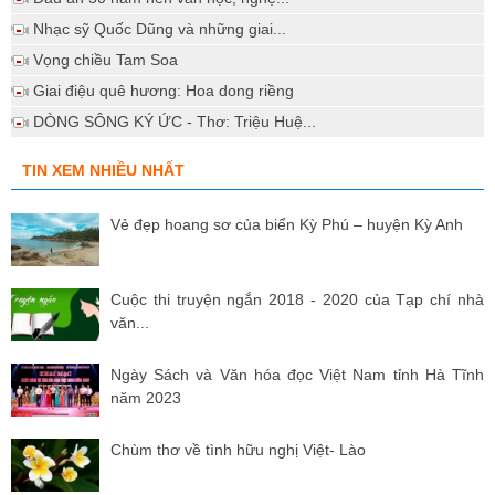
Nhạc sỹ Quốc Dũng và những giai...
Vọng chiều Tam Soa
Giai điệu quê hương: Hoa dong riềng
DÒNG SÔNG KÝ ỨC - Thơ: Triệu Huệ...
TIN XEM NHIỀU NHẤT
Vẻ đẹp hoang sơ của biển Kỳ Phú – huyện Kỳ Anh
Cuộc thi truyện ngắn 2018 - 2020 của Tạp chí nhà
văn...
Ngày Sách và Văn hóa đọc Việt Nam tỉnh Hà Tĩnh
năm 2023
Chùm thơ về tình hữu nghị Việt- Lào