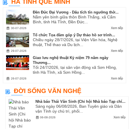
HÀ TĨNH QUÊ MÌNH
Ví, Giặm...
Đền Đức Đại Vương - Dấu tích tín ngưỡng thờ...
Nằm yên bình giữa thôn Bình Thắng, xã Cẩm
Bình, tỉnh Hà Tĩnh, Đền Đức...
Xem tiếp
30-07-2026
Tổ chức Tọa đàm góp ý Dự thảo hồ sơ trình...
Chiều ngày 28/7/2026, tại Viện Văn hóa, Nghệ
thuật, Thể thao và Du lịch...
Xem tiếp
29-07-2026
Giao lưu nghệ thuật Kỷ niệm 79 năm ngày
Thương...
Tối 24/7/2026, tại sân vận động xã Sơn Hồng,
tỉnh Hà Tĩnh, xã Sơn Hồng...
Xem tiếp
26-07-2026
ĐỜI SỐNG VĂN NGHỆ
Nhà báo Thái Văn Sinh (Chi hội Nhà báo Tạp chí...
Sáng ngày 06/08/2026, Ban Tuyên giáo và Dân
vận Tỉnh ủy chủ trì, phối...
Xem tiếp
06-08-2026