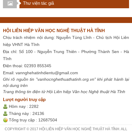
Thư viện tác giả
HỘI LIÊN HIỆP VĂN HỌC NGHỆ THUẬT HÀ TĨNH
Chịu trách nhiệm nội dung: Nguyễn Tùng Lĩnh - Chủ tịch Hội Liên
hiệp VHNT Hà Tĩnh
Địa chỉ: Số 100 - Nguyễn Trung Thiên - Phường Thành Sen - Hà
Tĩnh
Điện thoại: 02393 855345
Email:
vannghehatinhdientu@gmail.com
Ghi rõ nguồn tin "vanhocnghethuathatinh.org.vn" khi phát hành lại
nội dung trên
Trang thông tin điện tử Hội Liên hiệp Văn học Nghệ thuật Hà Tĩnh
Lượt người truy cập
Hôm nay :
2282
Tháng này :
24136
Tổng truy cập :
12687504
COPYRIGHT © 2017 HỘI LIÊN HIỆP VĂN HỌC NGHỆ THUẬT HÀ TĨNH. ALL