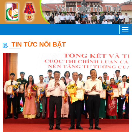
TIN TỨC NỔI BẬT