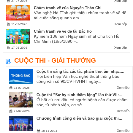
Xem tiếp
27-07-2026
Chùm tranh vẽ của Nguyễn Thảo Chi
Văn nghệ Hà Tĩnh giới thiệu chùm tranh vẽ về đề
tài cuộc sống quanh em...
Xem tiếp
11-07-2026
Chùm tranh vẽ về đề tài Bác Hồ
Kỷ niệm 136 năm Ngày sinh nhật Chủ tịch Hồ
Chí Minh (19/5/1890 –...
Xem tiếp
17-05-2026
CUỘC THI - GIẢI THƯỞNG
Cuộc thi sáng tác các tác phẩm thơ, âm nhạc,...
Hội Liên hiệp Văn học nghệ thuật thông báo
công văn số 90/CV-HVHNT ngày...
Xem tiếp
24-07-2026
Cuộc thi “Sự hy sinh thầm lặng” lần thứ VII:...
Ở bất cứ nơi đâu có người bệnh cần được chăm
sóc, từ bệnh viện, cơ sở...
Xem tiếp
21-07-2026
Chương trình công diễn và trao giải cuộc thi...
Xem tiếp
18-11-2024