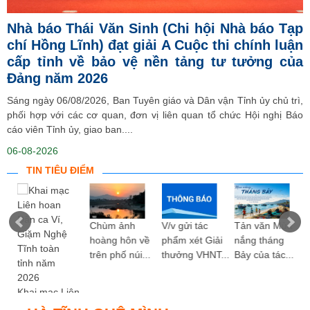
Nhà báo Thái Văn Sinh (Chi hội Nhà báo Tạp
chí Hồng Lĩnh) đạt giải A Cuộc thi chính luận
cấp tỉnh về bảo vệ nền tảng tư tưởng của
Đảng năm 2026
Sáng ngày 06/08/2026, Ban Tuyên giáo và Dân vận Tỉnh ủy chủ trì,
phối hợp với các cơ quan, đơn vị liên quan tổ chức Hội nghị Báo
cáo viên Tỉnh ủy, giao ban....
06-08-2026
TIN TIÊU ĐIỂM
ng
Chùm ảnh
V/v gửi tác
Tản văn Mùa
hoàng hôn về
phẩm xét Giải
nắng tháng
trên phố núi...
thưởng VHNT...
Bảy của tác...
Khai mạc Liên
hoan Dân ca