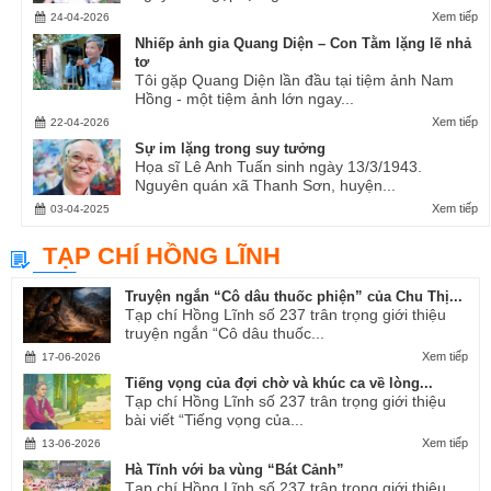
Xem tiếp
24-04-2026
Nhiếp ảnh gia Quang Diện – Con Tằm lặng lẽ nhả
tơ
Tôi gặp Quang Diện lần đầu tại tiệm ảnh Nam
Hồng - một tiệm ảnh lớn ngay...
Xem tiếp
22-04-2026
Sự im lặng trong suy tưởng
Họa sĩ Lê Anh Tuấn sinh ngày 13/3/1943.
Nguyên quán xã Thanh Sơn, huyện...
Xem tiếp
03-04-2025
TẠP CHÍ HỒNG LĨNH
Truyện ngắn “Cô dâu thuốc phiện” của Chu Thị...
Tạp chí Hồng Lĩnh số 237 trân trọng giới thiệu
truyện ngắn “Cô dâu thuốc...
Xem tiếp
17-06-2026
Tiếng vọng của đợi chờ và khúc ca về lòng...
Tạp chí Hồng Lĩnh số 237 trân trọng giới thiệu
bài viết “Tiếng vọng của...
Xem tiếp
13-06-2026
Hà Tĩnh với ba vùng “Bát Cảnh”
Tạp chí Hồng Lĩnh số 237 trân trọng giới thiệu