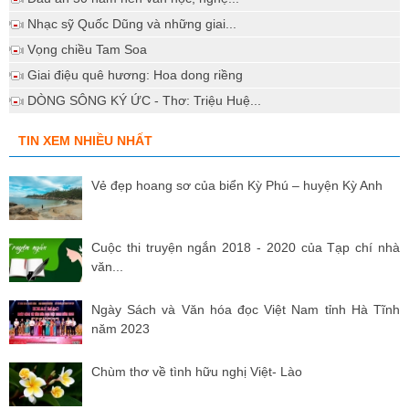
Nhạc sỹ Quốc Dũng và những giai...
Vọng chiều Tam Soa
Giai điệu quê hương: Hoa dong riềng
DÒNG SÔNG KÝ ỨC - Thơ: Triệu Huệ...
TIN XEM NHIỀU NHẤT
Vẻ đẹp hoang sơ của biển Kỳ Phú – huyện Kỳ Anh
Cuộc thi truyện ngắn 2018 - 2020 của Tạp chí nhà
văn...
Ngày Sách và Văn hóa đọc Việt Nam tỉnh Hà Tĩnh
năm 2023
Chùm thơ về tình hữu nghị Việt- Lào