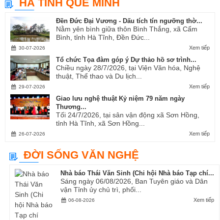
HÀ TĨNH QUÊ MÌNH
Ví, Giặm...
Đền Đức Đại Vương - Dấu tích tín ngưỡng thờ...
Nằm yên bình giữa thôn Bình Thắng, xã Cẩm
Bình, tỉnh Hà Tĩnh, Đền Đức...
Xem tiếp
30-07-2026
Tổ chức Tọa đàm góp ý Dự thảo hồ sơ trình...
Chiều ngày 28/7/2026, tại Viện Văn hóa, Nghệ
thuật, Thể thao và Du lịch...
Xem tiếp
29-07-2026
Giao lưu nghệ thuật Kỷ niệm 79 năm ngày
Thương...
Tối 24/7/2026, tại sân vận động xã Sơn Hồng,
tỉnh Hà Tĩnh, xã Sơn Hồng...
Xem tiếp
26-07-2026
ĐỜI SỐNG VĂN NGHỆ
Nhà báo Thái Văn Sinh (Chi hội Nhà báo Tạp chí...
Sáng ngày 06/08/2026, Ban Tuyên giáo và Dân
vận Tỉnh ủy chủ trì, phối...
Xem tiếp
06-08-2026