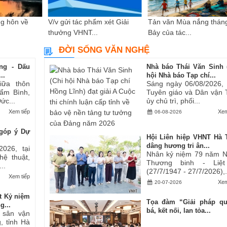
g hôn về
V/v gửi tác phẩm xét Giải
Tản văn Mùa nắng thán
thưởng VHNT...
Bảy của tác...
ĐỜI SỐNG VĂN NGHỆ
ng - Dấu
Nhà báo Thái Văn Sinh 
..
hội Nhà báo Tạp chí...
iữa thôn
Sáng ngày 06/08/2026,
ẩm Bình,
Tuyên giáo và Dân vận 
ức...
ủy chủ trì, phối...
Xem tiếp
Xem
06-08-2026
góp ý Dự
Hội Liên hiệp VHNT Hà 
dâng hương tri ân...
2026, tại
Nhân kỷ niệm 79 năm 
hệ thuật,
Thương binh - Liệt
..
(27/7/1947 - 27/7/2026),.
Xem tiếp
Xem
20-07-2026
t Kỷ niệm
Tọa đàm “Giải pháp q
g...
bá, kết nối, lan tỏa...
i sân vận
, tỉnh Hà