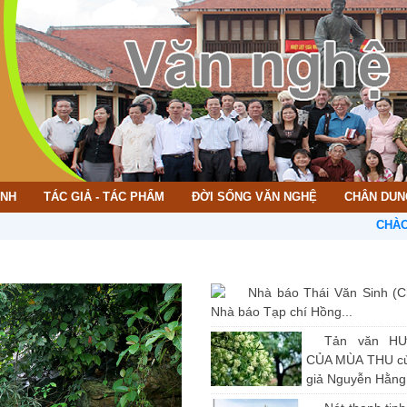
ÌNH
TÁC GIẢ - TÁC PHẨM
ĐỜI SỐNG VĂN NGHỆ
CHÂN DUN
CHÀO MỪNG 
Nhà báo Thái Văn Sinh (C
Nhà báo Tạp chí Hồng...
Tản văn H
CỦA MÙA THU củ
giả Nguyễn Hằng