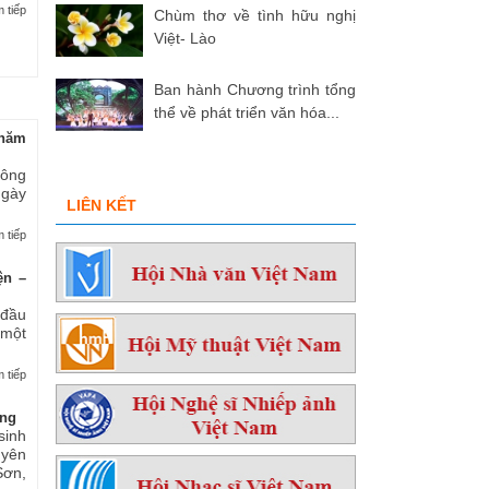
 tiếp
Chùm thơ về tình hữu nghị
Việt- Lào
Ban hành Chương trình tổng
thể về phát triển văn hóa...
hăm
 ông
ngày
LIÊN KẾT
 tiếp
ện –
 đầu
 một
 tiếp
ởng
sinh
yên
ơn,