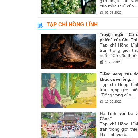
giới thiệu tản v
của mùa thu” của...
05-08-2026
TẠP CHÍ HỒNG LĨNH
Truyện ngắn “Cô 
phiện” của Chu Thị.
Tạp chí Hồng Lĩn
trân trọng giới th
ngắn “Cô dâu thuốc
17-06-2026
Tiếng vọng của đ
khúc ca về lòng...
Tạp chí Hồng Lĩn
trân trọng giới thiệ
“Tiếng vọng của...
13-06-2026
Hà Tĩnh với ba v
Cảnh”
Tạp chí Hồng Lĩn
trân trọng giới thiệ
Hà Tĩnh với ba...