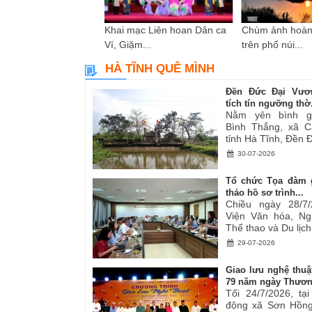
i sáng tác các tác
Khai mạc Liên hoan Dân ca
Chùm ảnh hoàn
ơ,...
Ví, Giặm...
trên phố núi...
HÀ TĨNH QUÊ MÌNH
Đền Đức Đại Vươ
tích tín ngưỡng thờ.
Nằm yên bình g
Bình Thắng, xã C
tỉnh Hà Tĩnh, Đền Đ
30-07-2026
Tổ chức Tọa đàm 
thảo hồ sơ trình...
Chiều ngày 28/7/
Viện Văn hóa, Ng
Thể thao và Du lịch.
29-07-2026
Giao lưu nghệ thuậ
79 năm ngày Thươn
Tối 24/7/2026, tạ
động xã Sơn Hồng