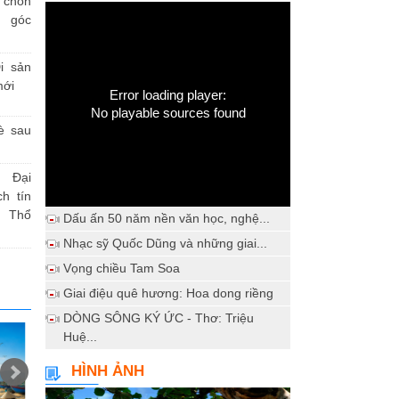
h chốn
a góc
i sản
mới
Error loading player:
No playable sources found
è sau
 Đại
h tín
 Thổ
Dấu ấn 50 năm nền văn học, nghệ...
Nhạc sỹ Quốc Dũng và những giai...
Vọng chiều Tam Soa
Giai điệu quê hương: Hoa dong riềng
DÒNG SÔNG KÝ ỨC - Thơ: Triệu
Huệ...
HÌNH ẢNH