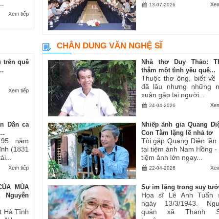
..
Xem
13-07-2026
Xem tiếp
CHÂN DUNG VĂN NGHỆ SĨ
 trên quê
Nhà thơ Duy Thảo: T
..
thẳm một tình yêu quê...
Thuộc thơ ông, biết về
đã lâu nhưng những 
Xem tiếp
xuân gặp lại người...
Xem
24-04-2026
an Dân ca
Nhiếp ảnh gia Quang Di
..
Con Tằm lặng lẽ nhả tơ
195 năm
Tôi gặp Quang Diện lần
Tĩnh (1831
tại tiệm ảnh Nam Hồng -
i...
tiệm ảnh lớn ngay...
Xem tiếp
Xem
22-04-2026
CỦA MÙA
Sự im lặng trong suy tư
Họa sĩ Lê Anh Tuấn 
ả Nguyễn
ngày 13/3/1943. Ngu
t Hà Tĩnh
quán xã Thanh S