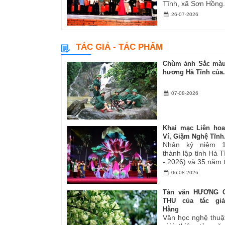
Tĩnh, xã Sơn Hồng.
26-07-2026
TÁC GIẢ - TÁC PHẨM
Chùm ảnh Sắc màu
hương Hà Tĩnh của.
07-08-2026
Khai mạc Liên ho
Ví, Giặm Nghệ Tĩnh.
Nhân kỷ niệm 
thành lập tỉnh Hà 
- 2026) và 35 năm tá
06-08-2026
Tản văn HƯƠNG 
THU của tác gi
Hằng
Văn học nghệ thuậ