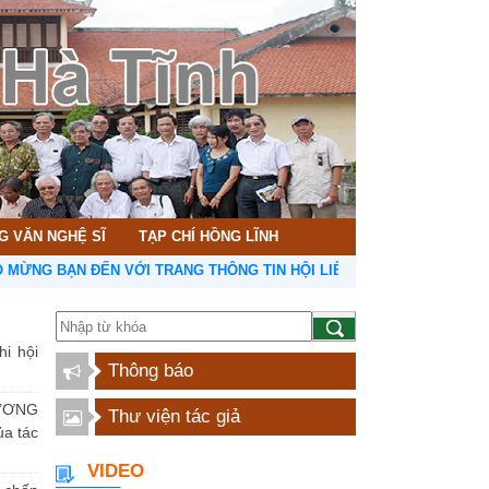
G VĂN NGHỆ SĨ
TẠP CHÍ HỒNG LĨNH
BẠN ĐẾN VỚI TRANG THÔNG TIN HỘI LIÊN HIỆP VĂN HỌC NGHỆ THU
hi hội
Thông báo
ƯƠNG
Thư viện tác giả
a tác
VIDEO