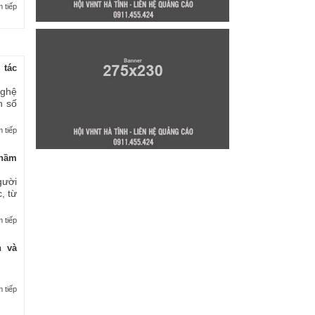
 tiếp
 tác
nghệ
n số
 tiếp
thầm
gười
, từ
 tiếp
n và
 tiếp