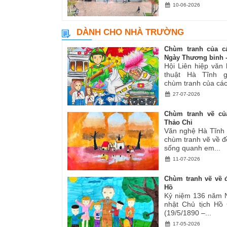
10-06-2026
DÀNH CHO NHÀ TRƯỜNG
Chùm tranh của c
Ngày Thương binh -.
Hội Liên hiệp văn
thuật Hà Tĩnh gi
chùm tranh của các.
27-07-2026
Chùm tranh vẽ củ
Thảo Chi
Văn nghệ Hà Tĩnh g
chùm tranh vẽ về đ
sống quanh em...
11-07-2026
Chùm tranh vẽ về đ
Hồ
Kỷ niệm 136 năm 
nhật Chủ tịch Hồ
(19/5/1890 –...
17-05-2026