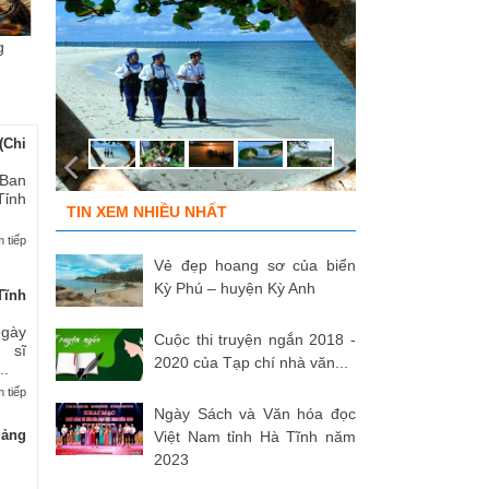
g
Chùm ảnh “Kéo lưới rùng”
ĐỒNG ĐỘI ƠI, CÁC ANH ĐÃ
Tù
của NSNA...
TRỞ VỀ!
củ
(Chi
 Ban
Tỉnh
TIN XEM NHIỀU NHẤT
 tiếp
Vẻ đẹp hoang sơ của biển
Kỳ Phú – huyện Kỳ Anh
Tĩnh
Ngày
Cuộc thi truyện ngắn 2018 -
 sĩ
2020 của Tạp chí nhà văn...
..
 tiếp
Ngày Sách và Văn hóa đọc
uảng
Việt Nam tỉnh Hà Tĩnh năm
2023