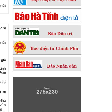
 tiếp
c sĩ
 tiếp
 giả
sinh
 Đức
 tiếp
í đi
Nhà
 vừa
...