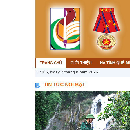
TRANG CHỦ
GIỚI THIỆU
HÀ TĨNH QUÊ M
Thứ 6, Ngày 7 tháng 8 năm 2026
TIN TỨC NỔI BẬT