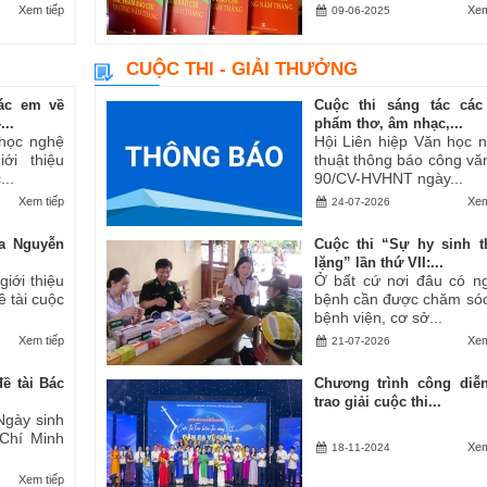
Xem tiếp
Xem
09-06-2025
CUỘC THI - GIẢI THƯỞNG
ác em về
Cuộc thi sáng tác các
..
phẩm thơ, âm nhạc,...
 học nghệ
Hội Liên hiệp Văn học 
ới thiệu
thuật thông báo công vă
..
90/CV-HVHNT ngày...
Xem tiếp
Xem
24-07-2026
a Nguyễn
Cuộc thi “Sự hy sinh 
lặng” lần thứ VII:...
iới thiệu
Ở bất cứ nơi đâu có n
ề tài cuộc
bệnh cần được chăm sóc
bệnh viện, cơ sở...
Xem tiếp
Xem
21-07-2026
ề tài Bác
Chương trình công diễ
trao giải cuộc thi...
Ngày sinh
 Chí Minh
Xem
18-11-2024
Xem tiếp