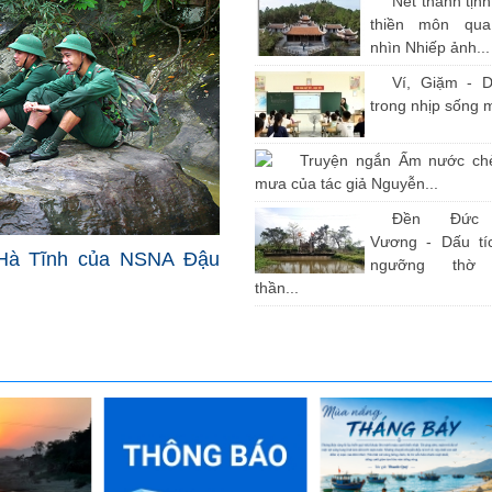
Nét thanh tịn
thiền môn qu
nhìn Nhiếp ảnh...
Ví, Giặm - D
trong nhịp sống 
Truyện ngắn Ấm nước ch
mưa của tác giả Nguyễn...
Đền Đức
Vương - Dấu tíc
Hà Tĩnh của NSNA Đậu
ngưỡng thờ
thần...