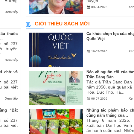
ăn “Hương
huyện...
Xem
03-04-2025
Xem tiếp
GIỚI THIỆU SÁCH MỚI
dâu thuốc
Ca khúc chọn lọc của nhạ
..
Quốc Việt
h số 237
iệu truyện
Xem
16-07-2026
...
Xem tiếp
ợi chờ và
Nẻo về nguồn cội của tác
Trần Đăng Đàn
h số 237
Tác giả Trần Đăng Đàn 
u bài viết
năm 1950, quê quán xã
Hòa, Đức Thọ, Hà...
Xem tiếp
Xem
06-07-2026
ùng “Bát
Những tác phẩm báo ch
cùng năm tháng của...
h số 237
Tháng 6 năm 2025, 
u bài viết
xuất bản Đại học Vinh
ấn hành cuốn sách Những