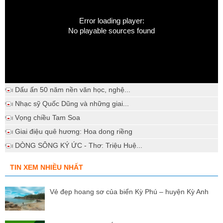
Error loading player:
No playable sources found
Dấu ấn 50 năm nền văn học, nghệ...
Nhạc sỹ Quốc Dũng và những giai...
Vọng chiều Tam Soa
Giai điệu quê hương: Hoa dong riềng
DÒNG SÔNG KÝ ỨC - Thơ: Triệu Huệ...
TIN XEM NHIỀU NHẤT
Vẻ đẹp hoang sơ của biển Kỳ Phú – huyện Kỳ Anh