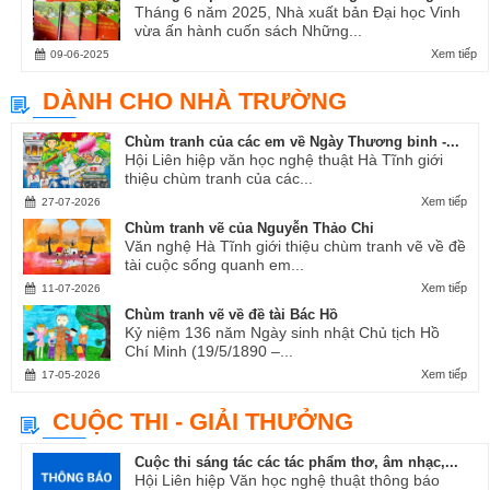
Tháng 6 năm 2025, Nhà xuất bản Đại học Vinh
vừa ấn hành cuốn sách Những...
Xem tiếp
09-06-2025
DÀNH CHO NHÀ TRƯỜNG
Chùm tranh của các em về Ngày Thương binh -...
Hội Liên hiệp văn học nghệ thuật Hà Tĩnh giới
thiệu chùm tranh của các...
Xem tiếp
27-07-2026
Chùm tranh vẽ của Nguyễn Thảo Chi
Văn nghệ Hà Tĩnh giới thiệu chùm tranh vẽ về đề
tài cuộc sống quanh em...
Xem tiếp
11-07-2026
Chùm tranh vẽ về đề tài Bác Hồ
Kỷ niệm 136 năm Ngày sinh nhật Chủ tịch Hồ
Chí Minh (19/5/1890 –...
Xem tiếp
17-05-2026
CUỘC THI - GIẢI THƯỞNG
Cuộc thi sáng tác các tác phẩm thơ, âm nhạc,...
Hội Liên hiệp Văn học nghệ thuật thông báo