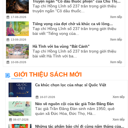
Truyện ngắn “Cô dâu thuốc phiện” của Chu Thị...
Tạp chí Hồng Lĩnh số 237 trân trọng giới thiệu
truyện ngắn “Cô dâu thuốc...
Xem tiếp
17-06-2026
Tiếng vọng của đợi chờ và khúc ca về lòng...
Tạp chí Hồng Lĩnh số 237 trân trọng giới thiệu
bài viết “Tiếng vọng của...
Xem tiếp
13-06-2026
Hà Tĩnh với ba vùng “Bát Cảnh”
Tạp chí Hồng Lĩnh số 237 trân trọng giới thiệu
bài viết Hà Tĩnh với ba...
Xem tiếp
10-06-2026
GIỚI THIỆU SÁCH MỚI
Ca khúc chọn lọc của nhạc sĩ Quốc Việt
Xem tiếp
16-07-2026
Nẻo về nguồn cội của tác giả Trần Đăng Đàn
Tác giả Trần Đăng Đàn sinh năm 1950, quê
quán xã Đức Hòa, Đức Thọ, Hà...
Xem tiếp
06-07-2026
Những tác phẩm báo chí đi cùng năm tháng của...