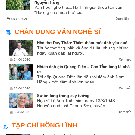
Nguyễn Hằng
Văn học nghệ thuật Hà Tĩnh giới thiệu tản văn
“Hương của mùa thu” của...
Xem tiếp
05-08-2026
CHÂN DUNG VĂN NGHỆ SĨ
Nhà thơ Duy Thảo: Thăm thẳm một tình yêu quê...
Thuộc thơ ông, biết về ông đã lâu nhưng những
ngày xuân gặp lại người...
Xem tiếp
24-04-2026
Nhiếp ảnh gia Quang Diện – Con Tằm lặng lẽ nhả
tơ
Tôi gặp Quang Diện lần đầu tại tiệm ảnh Nam
Hồng - một tiệm ảnh lớn ngay...
Xem tiếp
22-04-2026
Sự im lặng trong suy tưởng
Họa sĩ Lê Anh Tuấn sinh ngày 13/3/1943.
Nguyên quán xã Thanh Sơn, huyện...
Xem tiếp
03-04-2025
TẠP CHÍ HỒNG LĨNH