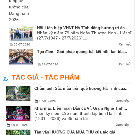
Hội Liên hiệp VHNT Hà Tĩnh dâng hương tri ân...
Nhân kỷ niệm 79 năm Ngày Thương binh - Liệt sĩ
(27/7/1947 - 27/7/2026),...
Xem tiếp
20-07-2026
Tọa đàm “Giải pháp quảng bá, kết nối, lan tỏa...
Xem tiếp
13-07-2026
TÁC GIẢ - TÁC PHẨM
Chùm ảnh Sắc màu trên quê hương Hà Tĩnh của...
Xem tiếp
07-08-2026
Khai mạc Liên hoan Dân ca Ví, Giặm Nghệ Tĩnh...
Nhân kỷ niệm 195 năm thành lập tỉnh Hà Tĩnh
(1831 - 2026) và 35 năm tái...
Xem tiếp
06-08-2026
Tản văn HƯƠNG CỦA MÙA THU của tác giả