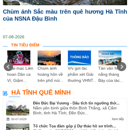
Chùm ảnh Sắc màu trên quê hương Hà Tĩnh
của NSNA Đậu Bình
.
07-08-2026
TIN TIÊU ĐIỂM
ng
Khai mạc Liên
Chùm ảnh
V/v gửi tác
Tản văn Mùa
hoan Dân ca
hoàng hôn về
phẩm xét Giải
nắng tháng
Ví, Giặm...
trên phố núi...
thưởng VHNT...
Bảy của tác...
HÀ TĨNH QUÊ MÌNH
Đền Đức Đại Vương - Dấu tích tín ngưỡng thờ...
Nằm yên bình giữa thôn Bình Thắng, xã Cẩm
Bình, tỉnh Hà Tĩnh, Đền Đức...
Xem tiếp
30-07-2026
Tổ chức Tọa đàm góp ý Dự thảo hồ sơ trình...