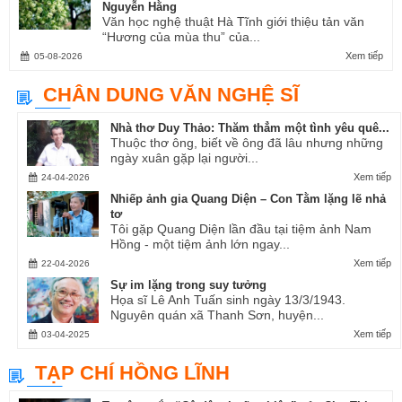
Nguyễn Hằng
Văn học nghệ thuật Hà Tĩnh giới thiệu tản văn
“Hương của mùa thu” của...
Xem tiếp
05-08-2026
CHÂN DUNG VĂN NGHỆ SĨ
Nhà thơ Duy Thảo: Thăm thẳm một tình yêu quê...
Thuộc thơ ông, biết về ông đã lâu nhưng những
ngày xuân gặp lại người...
Xem tiếp
24-04-2026
Nhiếp ảnh gia Quang Diện – Con Tằm lặng lẽ nhả
tơ
Tôi gặp Quang Diện lần đầu tại tiệm ảnh Nam
Hồng - một tiệm ảnh lớn ngay...
Xem tiếp
22-04-2026
Sự im lặng trong suy tưởng
Họa sĩ Lê Anh Tuấn sinh ngày 13/3/1943.
Nguyên quán xã Thanh Sơn, huyện...
Xem tiếp
03-04-2025
TẠP CHÍ HỒNG LĨNH