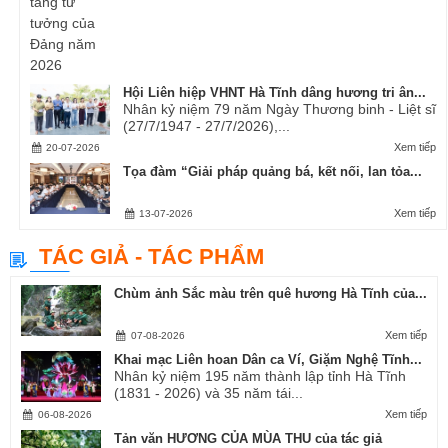
Hội Liên hiệp VHNT Hà Tĩnh dâng hương tri ân...
Nhân kỷ niệm 79 năm Ngày Thương binh - Liệt sĩ
(27/7/1947 - 27/7/2026),...
Xem tiếp
20-07-2026
Tọa đàm “Giải pháp quảng bá, kết nối, lan tỏa...
Xem tiếp
13-07-2026
TÁC GIẢ - TÁC PHẨM
Chùm ảnh Sắc màu trên quê hương Hà Tĩnh của...
Xem tiếp
07-08-2026
Khai mạc Liên hoan Dân ca Ví, Giặm Nghệ Tĩnh...
Nhân kỷ niệm 195 năm thành lập tỉnh Hà Tĩnh
(1831 - 2026) và 35 năm tái...
Xem tiếp
06-08-2026
Tản văn HƯƠNG CỦA MÙA THU của tác giả