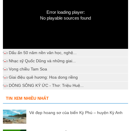
Error loading player:
No playable sources found
Dấu ấn 50 năm nền văn học, nghệ...
Nhạc sỹ Quốc Dũng và những giai...
Vọng chiều Tam Soa
Giai điệu quê hương: Hoa dong riềng
DÒNG SÔNG KÝ ỨC - Thơ: Triệu Huệ...
TIN XEM NHIỀU NHẤT
Vẻ đẹp hoang sơ của biển Kỳ Phú – huyện Kỳ Anh