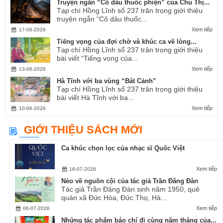
Truyện ngắn “Cô dâu thuốc phiện” của Chu Thị...
Tạp chí Hồng Lĩnh số 237 trân trọng giới thiệu
truyện ngắn “Cô dâu thuốc...
Xem tiếp
17-06-2026
Tiếng vọng của đợi chờ và khúc ca về lòng...
Tạp chí Hồng Lĩnh số 237 trân trọng giới thiệu
bài viết “Tiếng vọng của...
Xem tiếp
13-06-2026
Hà Tĩnh với ba vùng “Bát Cảnh”
Tạp chí Hồng Lĩnh số 237 trân trọng giới thiệu
bài viết Hà Tĩnh với ba...
Xem tiếp
10-06-2026
GIỚI THIỆU SÁCH MỚI
Ca khúc chọn lọc của nhạc sĩ Quốc Việt
Xem tiếp
16-07-2026
Nẻo về nguồn cội của tác giả Trần Đăng Đàn
Tác giả Trần Đăng Đàn sinh năm 1950, quê
quán xã Đức Hòa, Đức Thọ, Hà...
Xem tiếp
06-07-2026
Những tác phẩm báo chí đi cùng năm tháng của...