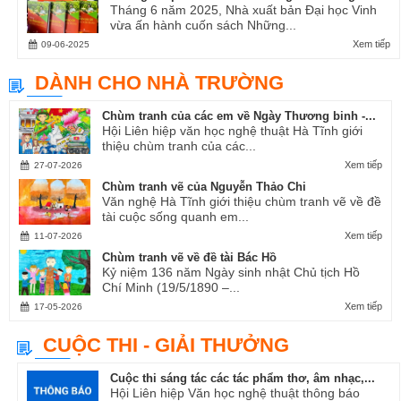
Tháng 6 năm 2025, Nhà xuất bản Đại học Vinh
vừa ấn hành cuốn sách Những...
Xem tiếp
09-06-2025
DÀNH CHO NHÀ TRƯỜNG
Chùm tranh của các em về Ngày Thương binh -...
Hội Liên hiệp văn học nghệ thuật Hà Tĩnh giới
thiệu chùm tranh của các...
Xem tiếp
27-07-2026
Chùm tranh vẽ của Nguyễn Thảo Chi
Văn nghệ Hà Tĩnh giới thiệu chùm tranh vẽ về đề
tài cuộc sống quanh em...
Xem tiếp
11-07-2026
Chùm tranh vẽ về đề tài Bác Hồ
Kỷ niệm 136 năm Ngày sinh nhật Chủ tịch Hồ
Chí Minh (19/5/1890 –...
Xem tiếp
17-05-2026
CUỘC THI - GIẢI THƯỞNG
Cuộc thi sáng tác các tác phẩm thơ, âm nhạc,...
Hội Liên hiệp Văn học nghệ thuật thông báo