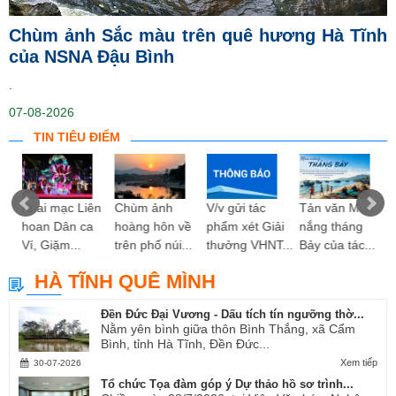
Chùm ảnh Sắc màu trên quê hương Hà Tĩnh
của NSNA Đậu Bình
.
07-08-2026
TIN TIÊU ĐIỂM
ng
Khai mạc Liên
Chùm ảnh
V/v gửi tác
Tản văn Mùa
hoan Dân ca
hoàng hôn về
phẩm xét Giải
nắng tháng
Ví, Giặm...
trên phố núi...
thưởng VHNT...
Bảy của tác...
HÀ TĨNH QUÊ MÌNH
Đền Đức Đại Vương - Dấu tích tín ngưỡng thờ...
Nằm yên bình giữa thôn Bình Thắng, xã Cẩm
Bình, tỉnh Hà Tĩnh, Đền Đức...
Xem tiếp
30-07-2026
Tổ chức Tọa đàm góp ý Dự thảo hồ sơ trình...