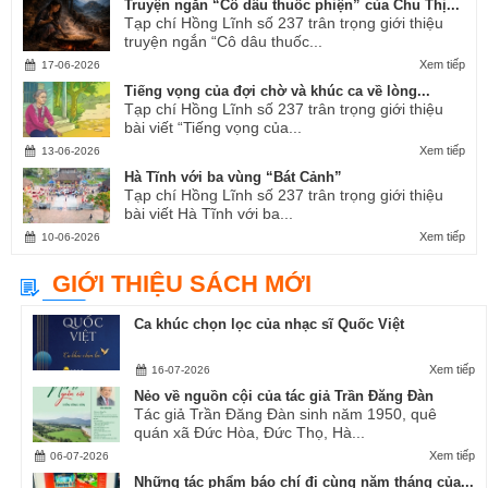
Truyện ngắn “Cô dâu thuốc phiện” của Chu Thị...
Tạp chí Hồng Lĩnh số 237 trân trọng giới thiệu
truyện ngắn “Cô dâu thuốc...
Xem tiếp
17-06-2026
Tiếng vọng của đợi chờ và khúc ca về lòng...
Tạp chí Hồng Lĩnh số 237 trân trọng giới thiệu
bài viết “Tiếng vọng của...
Xem tiếp
13-06-2026
Hà Tĩnh với ba vùng “Bát Cảnh”
Tạp chí Hồng Lĩnh số 237 trân trọng giới thiệu
bài viết Hà Tĩnh với ba...
Xem tiếp
10-06-2026
GIỚI THIỆU SÁCH MỚI
Ca khúc chọn lọc của nhạc sĩ Quốc Việt
Xem tiếp
16-07-2026
Nẻo về nguồn cội của tác giả Trần Đăng Đàn
Tác giả Trần Đăng Đàn sinh năm 1950, quê
quán xã Đức Hòa, Đức Thọ, Hà...
Xem tiếp
06-07-2026
Những tác phẩm báo chí đi cùng năm tháng của...