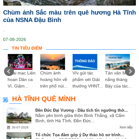
Chùm ảnh Sắc màu trên quê hương Hà Tĩnh
của NSNA Đậu Bình
.
07-08-2026
TIN TIÊU ĐIỂM
ng
Khai mạc Liên
Chùm ảnh
V/v gửi tác
Tản văn Mùa
hoan Dân ca
hoàng hôn về
phẩm xét Giải
nắng tháng
Ví, Giặm...
trên phố núi...
thưởng VHNT...
Bảy của tác...
HÀ TĨNH QUÊ MÌNH
Đền Đức Đại Vương - Dấu tích tín ngưỡng thờ...
Nằm yên bình giữa thôn Bình Thắng, xã Cẩm
Bình, tỉnh Hà Tĩnh, Đền Đức...
Xem tiếp
30-07-2026
Tổ chức Tọa đàm góp ý Dự thảo hồ sơ trình...