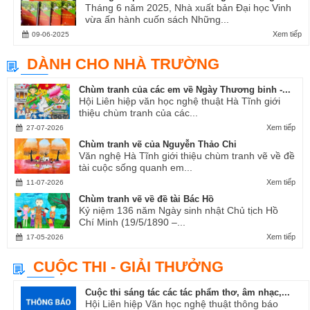
Tháng 6 năm 2025, Nhà xuất bản Đại học Vinh
vừa ấn hành cuốn sách Những...
Xem tiếp
09-06-2025
DÀNH CHO NHÀ TRƯỜNG
Chùm tranh của các em về Ngày Thương binh -...
Hội Liên hiệp văn học nghệ thuật Hà Tĩnh giới
thiệu chùm tranh của các...
Xem tiếp
27-07-2026
Chùm tranh vẽ của Nguyễn Thảo Chi
Văn nghệ Hà Tĩnh giới thiệu chùm tranh vẽ về đề
tài cuộc sống quanh em...
Xem tiếp
11-07-2026
Chùm tranh vẽ về đề tài Bác Hồ
Kỷ niệm 136 năm Ngày sinh nhật Chủ tịch Hồ
Chí Minh (19/5/1890 –...
Xem tiếp
17-05-2026
CUỘC THI - GIẢI THƯỞNG
Cuộc thi sáng tác các tác phẩm thơ, âm nhạc,...
Hội Liên hiệp Văn học nghệ thuật thông báo