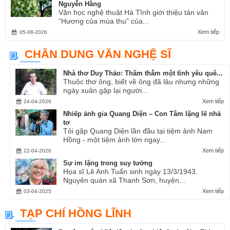
Nguyễn Hằng
Văn học nghệ thuật Hà Tĩnh giới thiệu tản văn
“Hương của mùa thu” của...
Xem tiếp
05-08-2026
CHÂN DUNG VĂN NGHỆ SĨ
Nhà thơ Duy Thảo: Thăm thẳm một tình yêu quê...
Thuộc thơ ông, biết về ông đã lâu nhưng những
ngày xuân gặp lại người...
Xem tiếp
24-04-2026
Nhiếp ảnh gia Quang Diện – Con Tằm lặng lẽ nhả
tơ
Tôi gặp Quang Diện lần đầu tại tiệm ảnh Nam
Hồng - một tiệm ảnh lớn ngay...
Xem tiếp
22-04-2026
Sự im lặng trong suy tưởng
Họa sĩ Lê Anh Tuấn sinh ngày 13/3/1943.
Nguyên quán xã Thanh Sơn, huyện...
Xem tiếp
03-04-2025
TẠP CHÍ HỒNG LĨNH