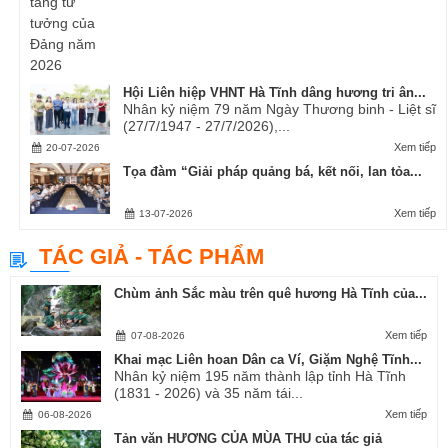
Hội Liên hiệp VHNT Hà Tĩnh dâng hương tri ân...
Nhân kỷ niệm 79 năm Ngày Thương binh - Liệt sĩ
(27/7/1947 - 27/7/2026),...
Xem tiếp
20-07-2026
Tọa đàm “Giải pháp quảng bá, kết nối, lan tỏa...
Xem tiếp
13-07-2026
TÁC GIẢ - TÁC PHẨM
Chùm ảnh Sắc màu trên quê hương Hà Tĩnh của...
Xem tiếp
07-08-2026
Khai mạc Liên hoan Dân ca Ví, Giặm Nghệ Tĩnh...
Nhân kỷ niệm 195 năm thành lập tỉnh Hà Tĩnh
(1831 - 2026) và 35 năm tái...
Xem tiếp
06-08-2026
Tản văn HƯƠNG CỦA MÙA THU của tác giả