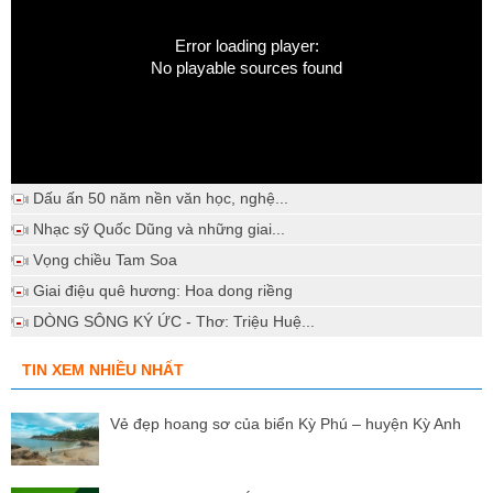
Error loading player:
No playable sources found
Dấu ấn 50 năm nền văn học, nghệ...
Nhạc sỹ Quốc Dũng và những giai...
Vọng chiều Tam Soa
Giai điệu quê hương: Hoa dong riềng
DÒNG SÔNG KÝ ỨC - Thơ: Triệu Huệ...
TIN XEM NHIỀU NHẤT
Vẻ đẹp hoang sơ của biển Kỳ Phú – huyện Kỳ Anh