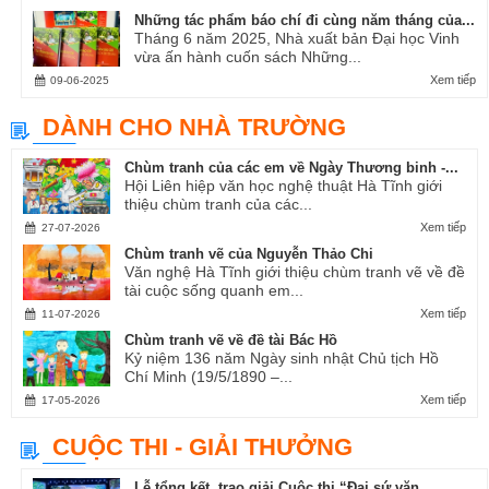
Những tác phẩm báo chí đi cùng năm tháng của...
Tháng 6 năm 2025, Nhà xuất bản Đại học Vinh
vừa ấn hành cuốn sách Những...
Xem tiếp
09-06-2025
DÀNH CHO NHÀ TRƯỜNG
Chùm tranh của các em về Ngày Thương binh -...
Hội Liên hiệp văn học nghệ thuật Hà Tĩnh giới
thiệu chùm tranh của các...
Xem tiếp
27-07-2026
Chùm tranh vẽ của Nguyễn Thảo Chi
Văn nghệ Hà Tĩnh giới thiệu chùm tranh vẽ về đề
tài cuộc sống quanh em...
Xem tiếp
11-07-2026
Chùm tranh vẽ về đề tài Bác Hồ
Kỷ niệm 136 năm Ngày sinh nhật Chủ tịch Hồ
Chí Minh (19/5/1890 –...
Xem tiếp
17-05-2026
CUỘC THI - GIẢI THƯỞNG
Lễ tổng kết, trao giải Cuộc thi “Đại sứ văn...