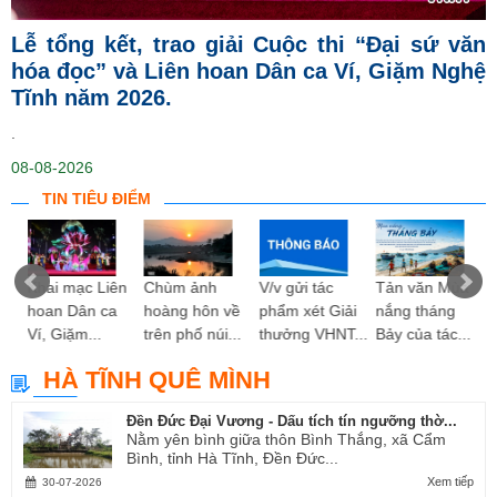
Lễ tổng kết, trao giải Cuộc thi “Đại sứ văn
hóa đọc” và Liên hoan Dân ca Ví, Giặm Nghệ
Tĩnh năm 2026.
.
08-08-2026
TIN TIÊU ĐIỂM
ng
Khai mạc Liên
Chùm ảnh
V/v gửi tác
Tản văn Mùa
hoan Dân ca
hoàng hôn về
phẩm xét Giải
nắng tháng
Ví, Giặm...
trên phố núi...
thưởng VHNT...
Bảy của tác...
HÀ TĨNH QUÊ MÌNH
Đền Đức Đại Vương - Dấu tích tín ngưỡng thờ...
Nằm yên bình giữa thôn Bình Thắng, xã Cẩm
Bình, tỉnh Hà Tĩnh, Đền Đức...
Xem tiếp
30-07-2026