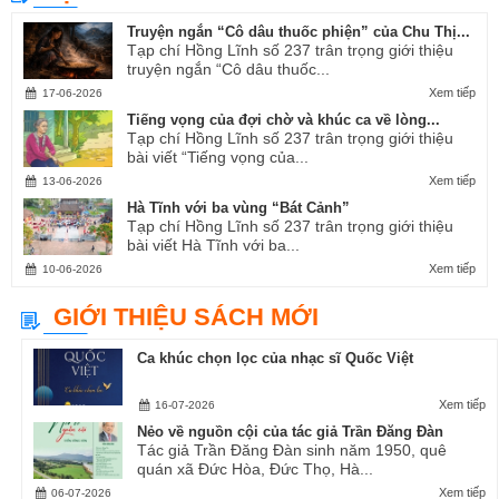
Truyện ngắn “Cô dâu thuốc phiện” của Chu Thị...
Tạp chí Hồng Lĩnh số 237 trân trọng giới thiệu
truyện ngắn “Cô dâu thuốc...
Xem tiếp
17-06-2026
Tiếng vọng của đợi chờ và khúc ca về lòng...
Tạp chí Hồng Lĩnh số 237 trân trọng giới thiệu
bài viết “Tiếng vọng của...
Xem tiếp
13-06-2026
Hà Tĩnh với ba vùng “Bát Cảnh”
Tạp chí Hồng Lĩnh số 237 trân trọng giới thiệu
bài viết Hà Tĩnh với ba...
Xem tiếp
10-06-2026
GIỚI THIỆU SÁCH MỚI
Ca khúc chọn lọc của nhạc sĩ Quốc Việt
Xem tiếp
16-07-2026
Nẻo về nguồn cội của tác giả Trần Đăng Đàn
Tác giả Trần Đăng Đàn sinh năm 1950, quê
quán xã Đức Hòa, Đức Thọ, Hà...
Xem tiếp
06-07-2026