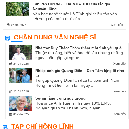
Tản văn HƯƠNG CỦA MÙA THU của tác giả
Nguyễn Hằng
Văn học nghệ thuật Hà Tĩnh giới thiệu tản văn
“Hương của mùa thu” của...
Xem tiếp
05-08-2026
CHÂN DUNG VĂN NGHỆ SĨ
Nhà thơ Duy Thảo: Thăm thẳm một tình yêu quê...
Thuộc thơ ông, biết về ông đã lâu nhưng những
ngày xuân gặp lại người...
Xem tiếp
24-04-2026
Nhiếp ảnh gia Quang Diện – Con Tằm lặng lẽ nhả
tơ
Tôi gặp Quang Diện lần đầu tại tiệm ảnh Nam
Hồng - một tiệm ảnh lớn ngay...
Xem tiếp
22-04-2026
Sự im lặng trong suy tưởng
Họa sĩ Lê Anh Tuấn sinh ngày 13/3/1943.
Nguyên quán xã Thanh Sơn, huyện...
Xem tiếp
03-04-2025
TẠP CHÍ HỒNG LĨNH