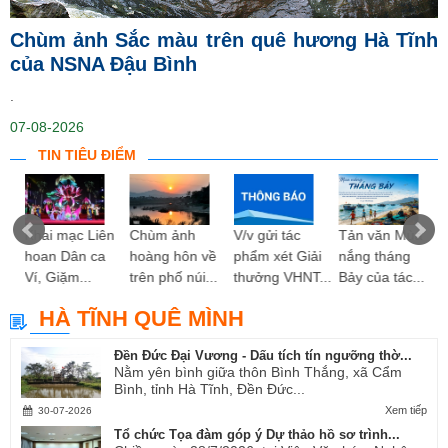
Chùm ảnh Sắc màu trên quê hương Hà Tĩnh
của NSNA Đậu Bình
.
07-08-2026
TIN TIÊU ĐIỂM
ng
Khai mạc Liên
Chùm ảnh
V/v gửi tác
Tản văn Mùa
hoan Dân ca
hoàng hôn về
phẩm xét Giải
nắng tháng
Ví, Giặm...
trên phố núi...
thưởng VHNT...
Bảy của tác...
HÀ TĨNH QUÊ MÌNH
Đền Đức Đại Vương - Dấu tích tín ngưỡng thờ...
Nằm yên bình giữa thôn Bình Thắng, xã Cẩm
Bình, tỉnh Hà Tĩnh, Đền Đức...
Xem tiếp
30-07-2026
Tổ chức Tọa đàm góp ý Dự thảo hồ sơ trình...