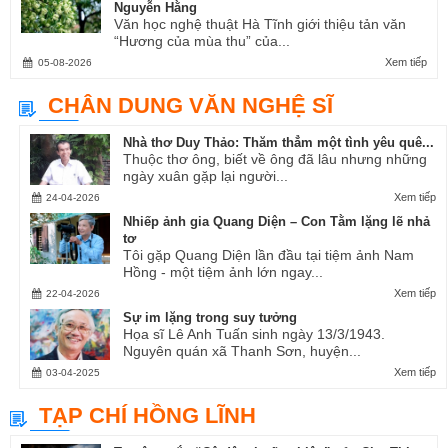
Nguyễn Hằng
Văn học nghệ thuật Hà Tĩnh giới thiệu tản văn
“Hương của mùa thu” của...
Xem tiếp
05-08-2026
CHÂN DUNG VĂN NGHỆ SĨ
Nhà thơ Duy Thảo: Thăm thẳm một tình yêu quê...
Thuộc thơ ông, biết về ông đã lâu nhưng những
ngày xuân gặp lại người...
Xem tiếp
24-04-2026
Nhiếp ảnh gia Quang Diện – Con Tằm lặng lẽ nhả
tơ
Tôi gặp Quang Diện lần đầu tại tiệm ảnh Nam
Hồng - một tiệm ảnh lớn ngay...
Xem tiếp
22-04-2026
Sự im lặng trong suy tưởng
Họa sĩ Lê Anh Tuấn sinh ngày 13/3/1943.
Nguyên quán xã Thanh Sơn, huyện...
Xem tiếp
03-04-2025
TẠP CHÍ HỒNG LĨNH