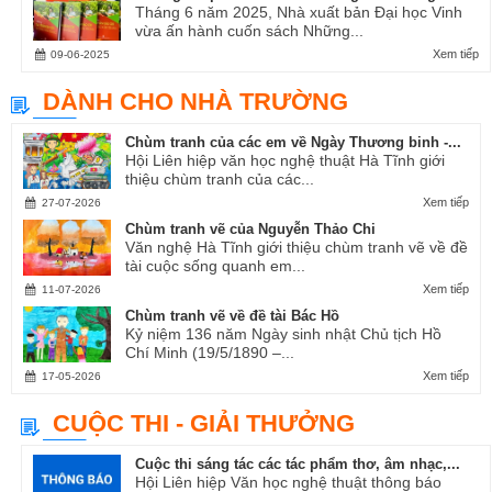
Tháng 6 năm 2025, Nhà xuất bản Đại học Vinh
vừa ấn hành cuốn sách Những...
Xem tiếp
09-06-2025
DÀNH CHO NHÀ TRƯỜNG
Chùm tranh của các em về Ngày Thương binh -...
Hội Liên hiệp văn học nghệ thuật Hà Tĩnh giới
thiệu chùm tranh của các...
Xem tiếp
27-07-2026
Chùm tranh vẽ của Nguyễn Thảo Chi
Văn nghệ Hà Tĩnh giới thiệu chùm tranh vẽ về đề
tài cuộc sống quanh em...
Xem tiếp
11-07-2026
Chùm tranh vẽ về đề tài Bác Hồ
Kỷ niệm 136 năm Ngày sinh nhật Chủ tịch Hồ
Chí Minh (19/5/1890 –...
Xem tiếp
17-05-2026
CUỘC THI - GIẢI THƯỞNG
Cuộc thi sáng tác các tác phẩm thơ, âm nhạc,...
Hội Liên hiệp Văn học nghệ thuật thông báo