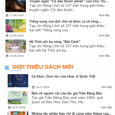
Truyện ngắn “Cô dâu thuốc phiện” của Chu Thị...
Tạp chí Hồng Lĩnh số 237 trân trọng giới thiệu
truyện ngắn “Cô dâu thuốc...
Xem tiếp
17-06-2026
Tiếng vọng của đợi chờ và khúc ca về lòng...
Tạp chí Hồng Lĩnh số 237 trân trọng giới thiệu
bài viết “Tiếng vọng của...
Xem tiếp
13-06-2026
Hà Tĩnh với ba vùng “Bát Cảnh”
Tạp chí Hồng Lĩnh số 237 trân trọng giới thiệu
bài viết Hà Tĩnh với ba...
Xem tiếp
10-06-2026
GIỚI THIỆU SÁCH MỚI
Ca khúc chọn lọc của nhạc sĩ Quốc Việt
Xem tiếp
16-07-2026
Nẻo về nguồn cội của tác giả Trần Đăng Đàn
Tác giả Trần Đăng Đàn sinh năm 1950, quê
quán xã Đức Hòa, Đức Thọ, Hà...
Xem tiếp
06-07-2026
Những tác phẩm báo chí đi cùng năm tháng của...