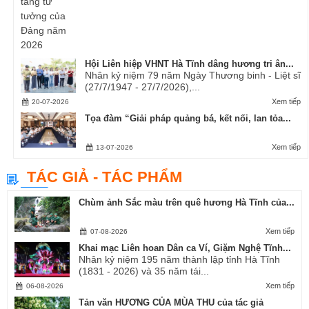
Hội Liên hiệp VHNT Hà Tĩnh dâng hương tri ân...
Nhân kỷ niệm 79 năm Ngày Thương binh - Liệt sĩ
(27/7/1947 - 27/7/2026),...
Xem tiếp
20-07-2026
Tọa đàm “Giải pháp quảng bá, kết nối, lan tỏa...
Xem tiếp
13-07-2026
TÁC GIẢ - TÁC PHẨM
Chùm ảnh Sắc màu trên quê hương Hà Tĩnh của...
Xem tiếp
07-08-2026
Khai mạc Liên hoan Dân ca Ví, Giặm Nghệ Tĩnh...
Nhân kỷ niệm 195 năm thành lập tỉnh Hà Tĩnh
(1831 - 2026) và 35 năm tái...
Xem tiếp
06-08-2026
Tản văn HƯƠNG CỦA MÙA THU của tác giả