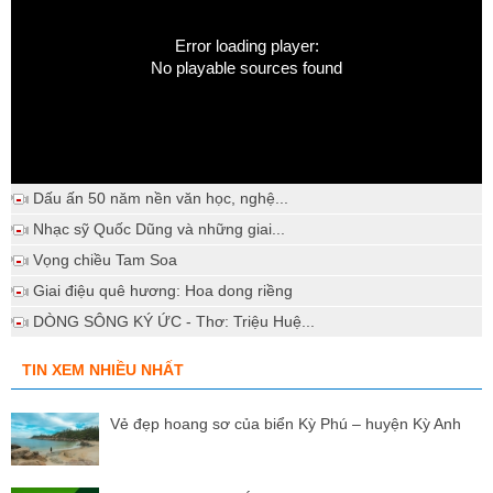
Error loading player:
No playable sources found
Dấu ấn 50 năm nền văn học, nghệ...
Nhạc sỹ Quốc Dũng và những giai...
Vọng chiều Tam Soa
Giai điệu quê hương: Hoa dong riềng
DÒNG SÔNG KÝ ỨC - Thơ: Triệu Huệ...
TIN XEM NHIỀU NHẤT
Vẻ đẹp hoang sơ của biển Kỳ Phú – huyện Kỳ Anh