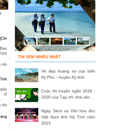
g
Chùm ảnh “Kéo lưới rùng”
ĐỒNG ĐỘI ƠI, CÁC ANH ĐÃ
Tù
của NSNA...
TRỞ VỀ!
củ
(Chi
 Ban
Tỉnh
TIN XEM NHIỀU NHẤT
 tiếp
Vẻ đẹp hoang sơ của biển
Kỳ Phú – huyện Kỳ Anh
Tĩnh
Ngày
Cuộc thi truyện ngắn 2018 -
 sĩ
2020 của Tạp chí nhà văn...
..
 tiếp
Ngày Sách và Văn hóa đọc
uảng
Việt Nam tỉnh Hà Tĩnh năm
2023