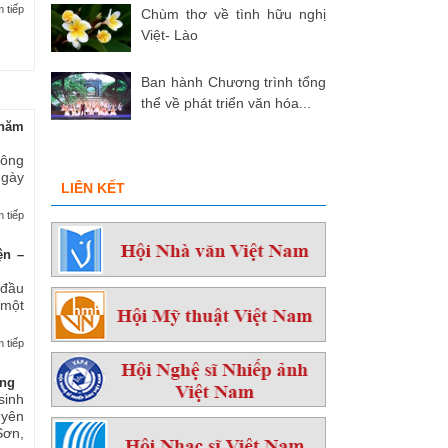
 tiếp
Chùm thơ về tình hữu nghị
Việt- Lào
Ban hành Chương trình tổng
thể về phát triển văn hóa...
hăm
 ông
ngày
LIÊN KẾT
 tiếp
ện –
 đầu
 một
 tiếp
ởng
sinh
yên
ơn,