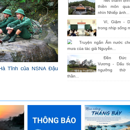
Nét thanh tịn
thiền môn qu
nhìn Nhiếp ảnh...
Ví, Giặm - D
trong nhịp sống 
Truyện ngắn Ấm nước ch
mưa của tác giả Nguyễn...
Đền Đức
Vương - Dấu tíc
Hà Tĩnh của NSNA Đậu
ngưỡng thờ
thần...