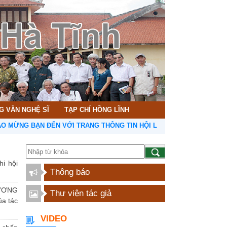
G VĂN NGHỆ SĨ
TẠP CHÍ HỒNG LĨNH
G BẠN ĐẾN VỚI TRANG THÔNG TIN HỘI LIÊN HIỆP VĂN HỌC NGHỆ T
hi hội
Thông báo
ƯƠNG
Thư viện tác giả
a tác
VIDEO