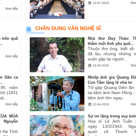
..
Xem
13-07-2026
Xem tiếp
CHÂN DUNG VĂN NGHỆ SĨ
 trên quê
Nhà thơ Duy Thảo: T
..
thẳm một tình yêu quê...
Thuộc thơ ông, biết về
đã lâu nhưng những 
Xem tiếp
xuân gặp lại người...
Xem
24-04-2026
an Dân ca
Nhiếp ảnh gia Quang Di
..
Con Tằm lặng lẽ nhả tơ
195 năm
Tôi gặp Quang Diện lần
Tĩnh (1831
tại tiệm ảnh Nam Hồng -
i...
tiệm ảnh lớn ngay...
Xem tiếp
Xem
22-04-2026
CỦA MÙA
Sự im lặng trong suy tư
Họa sĩ Lê Anh Tuấn 
ả Nguyễn
ngày 13/3/1943. Ngu
t Hà Tĩnh
quán xã Thanh S