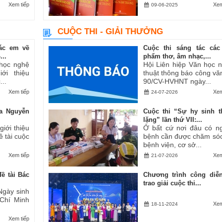
Xem tiếp
Xem
09-06-2025
CUỘC THI - GIẢI THƯỞNG
ác em về
Cuộc thi sáng tác các
..
phẩm thơ, âm nhạc,...
 học nghệ
Hội Liên hiệp Văn học 
ới thiệu
thuật thông báo công vă
..
90/CV-HVHNT ngày...
Xem tiếp
Xem
24-07-2026
a Nguyễn
Cuộc thi “Sự hy sinh 
lặng” lần thứ VII:...
iới thiệu
Ở bất cứ nơi đâu có n
ề tài cuộc
bệnh cần được chăm sóc
bệnh viện, cơ sở...
Xem tiếp
Xem
21-07-2026
ề tài Bác
Chương trình công diễ
trao giải cuộc thi...
Ngày sinh
 Chí Minh
Xem
18-11-2024
Xem tiếp