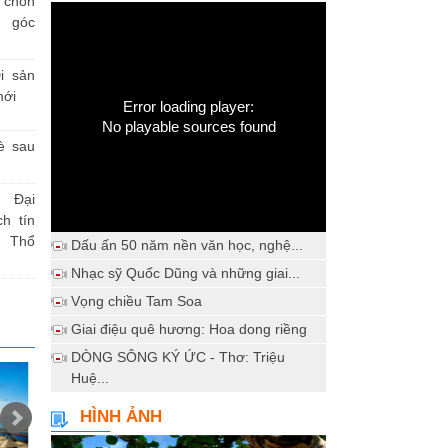
h chốn
a góc
i sản
mới
Error loading player:
No playable sources found
è sau
 Đại
h tín
 Thổ
Dấu ấn 50 năm nền văn học, nghệ...
Nhạc sỹ Quốc Dũng và những giai...
Vọng chiều Tam Soa
Giai điệu quê hương: Hoa dong riềng
DÒNG SÔNG KÝ ỨC - Thơ: Triệu
Huệ...
HÌNH ẢNH