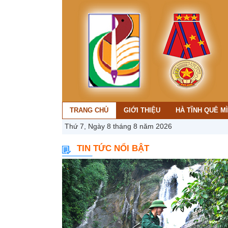
TRANG CHỦ
GIỚI THIỆU
HÀ TĨNH QUÊ M
Thứ 7, Ngày 8 tháng 8 năm 2026
TIN TỨC NỔI BẬT