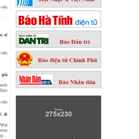
 tiếp
c sĩ
 tiếp
 giả
sinh
 Đức
 tiếp
í đi
Nhà
 vừa
...