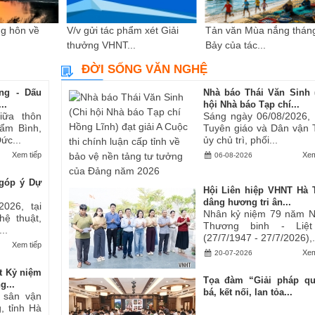
g hôn về
V/v gửi tác phẩm xét Giải
Tản văn Mùa nắng thán
thưởng VHNT...
Bảy của tác...
ĐỜI SỐNG VĂN NGHỆ
ng - Dấu
Nhà báo Thái Văn Sinh 
..
hội Nhà báo Tạp chí...
iữa thôn
Sáng ngày 06/08/2026,
ẩm Bình,
Tuyên giáo và Dân vận 
ức...
ủy chủ trì, phối...
Xem tiếp
Xem
06-08-2026
góp ý Dự
Hội Liên hiệp VHNT Hà 
dâng hương tri ân...
2026, tại
Nhân kỷ niệm 79 năm 
hệ thuật,
Thương binh - Liệt
..
(27/7/1947 - 27/7/2026),.
Xem tiếp
Xem
20-07-2026
t Kỷ niệm
Tọa đàm “Giải pháp q
g...
bá, kết nối, lan tỏa...
i sân vận
, tỉnh Hà