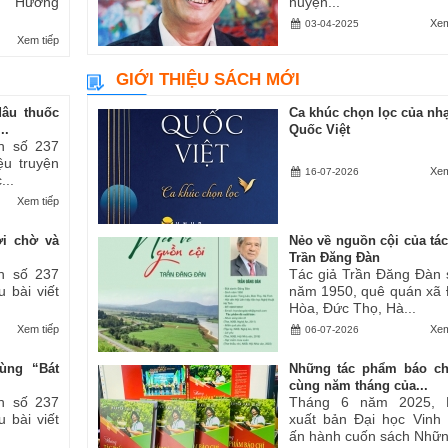
ăn “Hương
huyện...
Xem
03-04-2025
Xem tiếp
GIỚI THIỆU SÁCH MỚI
dâu thuốc
Ca khúc chọn lọc của nhạ
..
Quốc Việt
h số 237
iệu truyện
Xem
16-07-2026
...
Xem tiếp
ợi chờ và
Nẻo về nguồn cội của tác
Trần Đăng Đàn
h số 237
Tác giả Trần Đăng Đàn 
u bài viết
năm 1950, quê quán xã
Hòa, Đức Thọ, Hà...
Xem tiếp
Xem
06-07-2026
ùng “Bát
Những tác phẩm báo ch
cùng năm tháng của...
h số 237
Tháng 6 năm 2025, 
u bài viết
xuất bản Đại học Vinh
ấn hành cuốn sách Những