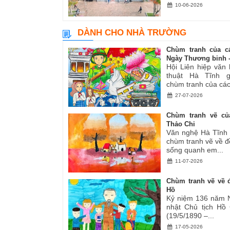
10-06-2026
DÀNH CHO NHÀ TRƯỜNG
Chùm tranh của c
Ngày Thương binh -.
Hội Liên hiệp văn
thuật Hà Tĩnh gi
chùm tranh của các.
27-07-2026
Chùm tranh vẽ củ
Thảo Chi
Văn nghệ Hà Tĩnh g
chùm tranh vẽ về đ
sống quanh em...
11-07-2026
Chùm tranh vẽ về đ
Hồ
Kỷ niệm 136 năm 
nhật Chủ tịch Hồ
(19/5/1890 –...
17-05-2026