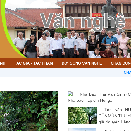
ÌNH
TÁC GIẢ - TÁC PHẨM
ĐỜI SỐNG VĂN NGHỆ
CHÂN DUN
CHÀO MỪN
Nhà báo Thái Văn Sinh (C
Nhà báo Tạp chí Hồng...
Tản văn H
CỦA MÙA THU củ
giả Nguyễn Hằng