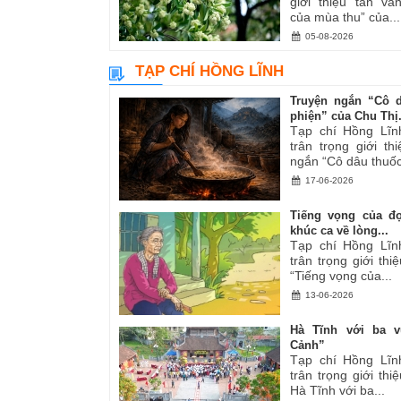
giới thiệu tản v
của mùa thu” của...
05-08-2026
TẠP CHÍ HỒNG LĨNH
Truyện ngắn “Cô 
phiện” của Chu Thị.
Tạp chí Hồng Lĩn
trân trọng giới th
ngắn “Cô dâu thuốc
17-06-2026
Tiếng vọng của đ
khúc ca về lòng...
Tạp chí Hồng Lĩn
trân trọng giới thiệ
“Tiếng vọng của...
13-06-2026
Hà Tĩnh với ba v
Cảnh”
Tạp chí Hồng Lĩn
trân trọng giới thiệ
Hà Tĩnh với ba...