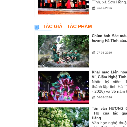
Tĩnh, xã Sơn Hồng.
26-07-2026
TÁC GIẢ - TÁC PHẨM
Chùm ảnh Sắc màu
hương Hà Tĩnh của.
07-08-2026
Khai mạc Liên ho
Ví, Giặm Nghệ Tĩnh.
Nhân kỷ niệm 
thành lập tỉnh Hà 
- 2026) và 35 năm tá
06-08-2026
Tản văn HƯƠNG 
THU của tác gi
Hằng
Văn học nghệ thuậ