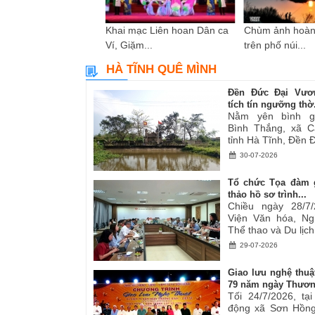
i sáng tác các tác
Khai mạc Liên hoan Dân ca
Chùm ảnh hoàn
ơ,...
Ví, Giặm...
trên phố núi...
HÀ TĨNH QUÊ MÌNH
Đền Đức Đại Vươ
tích tín ngưỡng thờ.
Nằm yên bình g
Bình Thắng, xã C
tỉnh Hà Tĩnh, Đền Đ
30-07-2026
Tổ chức Tọa đàm 
thảo hồ sơ trình...
Chiều ngày 28/7/
Viện Văn hóa, Ng
Thể thao và Du lịch.
29-07-2026
Giao lưu nghệ thuậ
79 năm ngày Thươn
Tối 24/7/2026, tạ
động xã Sơn Hồng