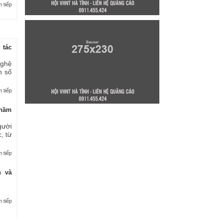
 tiếp
 tác
nghệ
n số
 tiếp
thầm
gười
, từ
 tiếp
n và
 tiếp