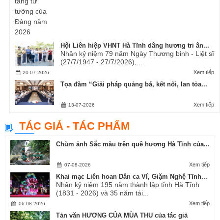
Hội Liên hiệp VHNT Hà Tĩnh dâng hương tri ân...
Nhân kỷ niệm 79 năm Ngày Thương binh - Liệt sĩ
(27/7/1947 - 27/7/2026),...
Xem tiếp
20-07-2026
Tọa đàm “Giải pháp quảng bá, kết nối, lan tỏa...
Xem tiếp
13-07-2026
TÁC GIẢ - TÁC PHẨM
Chùm ảnh Sắc màu trên quê hương Hà Tĩnh của...
Xem tiếp
07-08-2026
Khai mạc Liên hoan Dân ca Ví, Giặm Nghệ Tĩnh...
Nhân kỷ niệm 195 năm thành lập tỉnh Hà Tĩnh
(1831 - 2026) và 35 năm tái...
Xem tiếp
06-08-2026
Tản văn HƯƠNG CỦA MÙA THU của tác giả