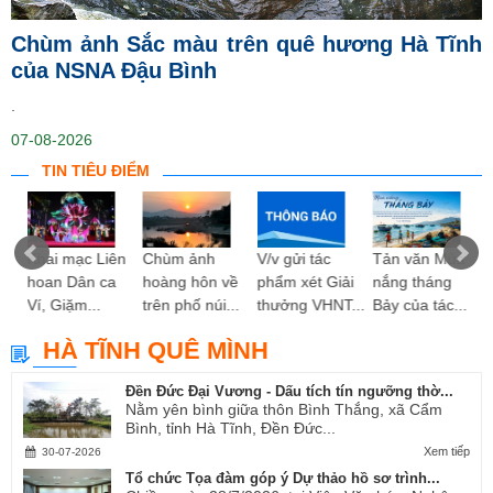
Chùm ảnh Sắc màu trên quê hương Hà Tĩnh
của NSNA Đậu Bình
.
07-08-2026
TIN TIÊU ĐIỂM
ng
Khai mạc Liên
Chùm ảnh
V/v gửi tác
Tản văn Mùa
hoan Dân ca
hoàng hôn về
phẩm xét Giải
nắng tháng
Ví, Giặm...
trên phố núi...
thưởng VHNT...
Bảy của tác...
HÀ TĨNH QUÊ MÌNH
Đền Đức Đại Vương - Dấu tích tín ngưỡng thờ...
Nằm yên bình giữa thôn Bình Thắng, xã Cẩm
Bình, tỉnh Hà Tĩnh, Đền Đức...
Xem tiếp
30-07-2026
Tổ chức Tọa đàm góp ý Dự thảo hồ sơ trình...