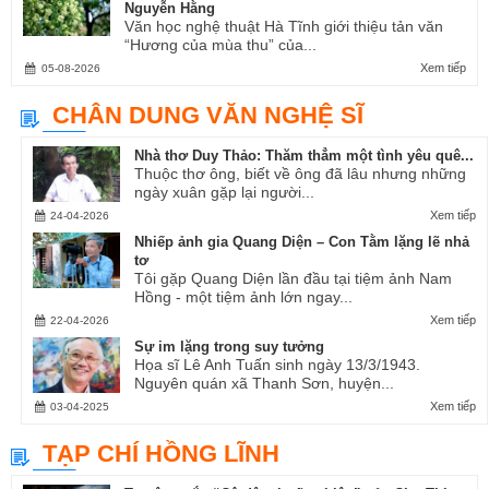
Nguyễn Hằng
Văn học nghệ thuật Hà Tĩnh giới thiệu tản văn
“Hương của mùa thu” của...
Xem tiếp
05-08-2026
CHÂN DUNG VĂN NGHỆ SĨ
Nhà thơ Duy Thảo: Thăm thẳm một tình yêu quê...
Thuộc thơ ông, biết về ông đã lâu nhưng những
ngày xuân gặp lại người...
Xem tiếp
24-04-2026
Nhiếp ảnh gia Quang Diện – Con Tằm lặng lẽ nhả
tơ
Tôi gặp Quang Diện lần đầu tại tiệm ảnh Nam
Hồng - một tiệm ảnh lớn ngay...
Xem tiếp
22-04-2026
Sự im lặng trong suy tưởng
Họa sĩ Lê Anh Tuấn sinh ngày 13/3/1943.
Nguyên quán xã Thanh Sơn, huyện...
Xem tiếp
03-04-2025
TẠP CHÍ HỒNG LĨNH