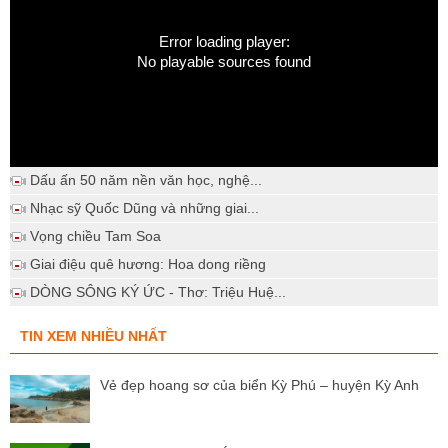
Error loading player:
No playable sources found
Dấu ấn 50 năm nền văn học, nghệ...
Nhạc sỹ Quốc Dũng và những giai...
Vọng chiều Tam Soa
Giai điệu quê hương: Hoa dong riềng
DÒNG SÔNG KÝ ỨC - Thơ: Triệu Huệ...
TIN XEM NHIỀU NHẤT
Vẻ đẹp hoang sơ của biển Kỳ Phú – huyện Kỳ Anh