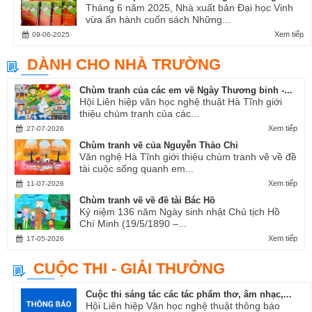
Tháng 6 năm 2025, Nhà xuất bản Đại học Vinh
vừa ấn hành cuốn sách Những...
Xem tiếp
09-06-2025
DÀNH CHO NHÀ TRƯỜNG
Chùm tranh của các em về Ngày Thương binh -...
Hội Liên hiệp văn học nghệ thuật Hà Tĩnh giới
thiệu chùm tranh của các...
Xem tiếp
27-07-2026
Chùm tranh vẽ của Nguyễn Thảo Chi
Văn nghệ Hà Tĩnh giới thiệu chùm tranh vẽ về đề
tài cuộc sống quanh em...
Xem tiếp
11-07-2026
Chùm tranh vẽ về đề tài Bác Hồ
Kỷ niệm 136 năm Ngày sinh nhật Chủ tịch Hồ
Chí Minh (19/5/1890 –...
Xem tiếp
17-05-2026
CUỘC THI - GIẢI THƯỞNG
Cuộc thi sáng tác các tác phẩm thơ, âm nhạc,...
Hội Liên hiệp Văn học nghệ thuật thông báo