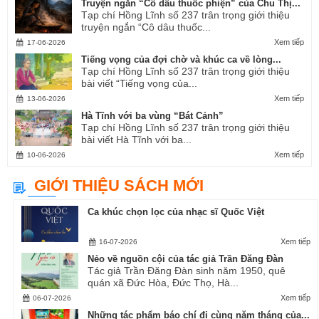
Truyện ngắn “Cô dâu thuốc phiện” của Chu Thị...
Tạp chí Hồng Lĩnh số 237 trân trọng giới thiệu
truyện ngắn “Cô dâu thuốc...
Xem tiếp
17-06-2026
Tiếng vọng của đợi chờ và khúc ca về lòng...
Tạp chí Hồng Lĩnh số 237 trân trọng giới thiệu
bài viết “Tiếng vọng của...
Xem tiếp
13-06-2026
Hà Tĩnh với ba vùng “Bát Cảnh”
Tạp chí Hồng Lĩnh số 237 trân trọng giới thiệu
bài viết Hà Tĩnh với ba...
Xem tiếp
10-06-2026
GIỚI THIỆU SÁCH MỚI
Ca khúc chọn lọc của nhạc sĩ Quốc Việt
Xem tiếp
16-07-2026
Nẻo về nguồn cội của tác giả Trần Đăng Đàn
Tác giả Trần Đăng Đàn sinh năm 1950, quê
quán xã Đức Hòa, Đức Thọ, Hà...
Xem tiếp
06-07-2026
Những tác phẩm báo chí đi cùng năm tháng của...