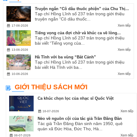
Truyện ngắn “Cô dâu thuốc phiện” của Chu Thị...
Tạp chí Hồng Lĩnh số 237 trân trọng giới thiệu
truyện ngắn “Cô dâu thuốc...
Xem tiếp
17-06-2026
Tiếng vọng của đợi chờ và khúc ca về lòng...
Tạp chí Hồng Lĩnh số 237 trân trọng giới thiệu
bài viết “Tiếng vọng của...
Xem tiếp
13-06-2026
Hà Tĩnh với ba vùng “Bát Cảnh”
Tạp chí Hồng Lĩnh số 237 trân trọng giới thiệu
bài viết Hà Tĩnh với ba...
Xem tiếp
10-06-2026
GIỚI THIỆU SÁCH MỚI
Ca khúc chọn lọc của nhạc sĩ Quốc Việt
Xem tiếp
16-07-2026
Nẻo về nguồn cội của tác giả Trần Đăng Đàn
Tác giả Trần Đăng Đàn sinh năm 1950, quê
quán xã Đức Hòa, Đức Thọ, Hà...
Xem tiếp
06-07-2026