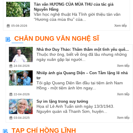
Tản văn HƯƠNG CỦA MÙA THU của tác giả
Nguyễn Hằng
Văn học nghệ thuật Hà Tĩnh giới thiệu tản văn
“Hương của mùa thu” của...
Xem tiếp
05-08-2026
CHÂN DUNG VĂN NGHỆ SĨ
Nhà thơ Duy Thảo: Thăm thẳm một tình yêu quê...
Thuộc thơ ông, biết về ông đã lâu nhưng những
ngày xuân gặp lại người...
Xem tiếp
24-04-2026
Nhiếp ảnh gia Quang Diện – Con Tằm lặng lẽ nhả
tơ
Tôi gặp Quang Diện lần đầu tại tiệm ảnh Nam
Hồng - một tiệm ảnh lớn ngay...
Xem tiếp
22-04-2026
Sự im lặng trong suy tưởng
Họa sĩ Lê Anh Tuấn sinh ngày 13/3/1943.
Nguyên quán xã Thanh Sơn, huyện...
Xem tiếp
03-04-2025
TẠP CHÍ HỒNG LĨNH