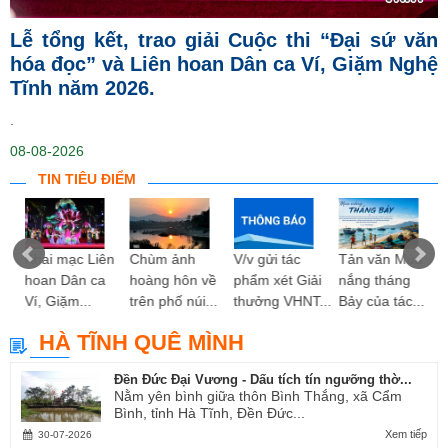
Lễ tổng kết, trao giải Cuộc thi “Đại sứ văn
hóa đọc” và Liên hoan Dân ca Ví, Giặm Nghệ
Tĩnh năm 2026.
.
08-08-2026
TIN TIÊU ĐIỂM
ng
Khai mạc Liên
Chùm ảnh
V/v gửi tác
Tản văn Mùa
hoan Dân ca
hoàng hôn về
phẩm xét Giải
nắng tháng
Ví, Giặm...
trên phố núi...
thưởng VHNT...
Bảy của tác...
HÀ TĨNH QUÊ MÌNH
Đền Đức Đại Vương - Dấu tích tín ngưỡng thờ...
Nằm yên bình giữa thôn Bình Thắng, xã Cẩm
Bình, tỉnh Hà Tĩnh, Đền Đức...
Xem tiếp
30-07-2026