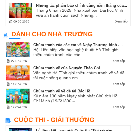
Những tác phẩm báo chí đi cùng năm tháng của...
Tháng 6 năm 2025, Nhà xuất bản Đại học Vinh
vừa ấn hành cuốn sách Những...
Xem tiếp
09-06-2025
DÀNH CHO NHÀ TRƯỜNG
Chùm tranh của các em về Ngày Thương binh -...
Hội Liên hiệp văn học nghệ thuật Hà Tĩnh giới
thiệu chùm tranh của các...
Xem tiếp
27-07-2026
Chùm tranh vẽ của Nguyễn Thảo Chi
Văn nghệ Hà Tĩnh giới thiệu chùm tranh vẽ về đề
tài cuộc sống quanh em...
Xem tiếp
11-07-2026
Chùm tranh vẽ về đề tài Bác Hồ
Kỷ niệm 136 năm Ngày sinh nhật Chủ tịch Hồ
Chí Minh (19/5/1890 –...
Xem tiếp
17-05-2026
CUỘC THI - GIẢI THƯỞNG
Lễ tổng kết, trao giải Cuộc thi “Đại sứ văn...