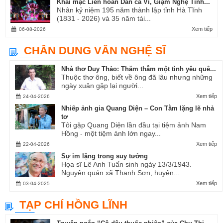
Khai mạc Liên hoan Dân ca Ví, Giặm Nghệ Tĩnh...
Nhân kỷ niệm 195 năm thành lập tỉnh Hà Tĩnh
(1831 - 2026) và 35 năm tái...
Xem tiếp
06-08-2026
CHÂN DUNG VĂN NGHỆ SĨ
Nhà thơ Duy Thảo: Thăm thẳm một tình yêu quê...
Thuộc thơ ông, biết về ông đã lâu nhưng những
ngày xuân gặp lại người...
Xem tiếp
24-04-2026
Nhiếp ảnh gia Quang Diện – Con Tằm lặng lẽ nhả
tơ
Tôi gặp Quang Diện lần đầu tại tiệm ảnh Nam
Hồng - một tiệm ảnh lớn ngay...
Xem tiếp
22-04-2026
Sự im lặng trong suy tưởng
Họa sĩ Lê Anh Tuấn sinh ngày 13/3/1943.
Nguyên quán xã Thanh Sơn, huyện...
Xem tiếp
03-04-2025
TẠP CHÍ HỒNG LĨNH