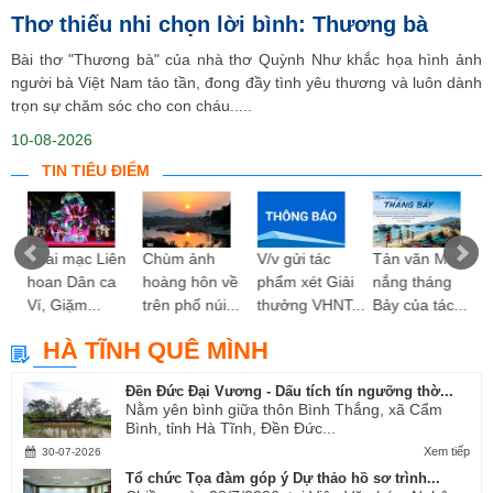
Thơ thiếu nhi chọn lời bình: Thương bà
Bài thơ "Thương bà" của nhà thơ Quỳnh Như khắc họa hình ảnh
người bà Việt Nam tảo tần, đong đầy tình yêu thương và luôn dành
trọn sự chăm sóc cho con cháu.....
10-08-2026
TIN TIÊU ĐIỂM
ng
Khai mạc Liên
Chùm ảnh
V/v gửi tác
Tản văn Mùa
hoan Dân ca
hoàng hôn về
phẩm xét Giải
nắng tháng
Ví, Giặm...
trên phố núi...
thưởng VHNT...
Bảy của tác...
HÀ TĨNH QUÊ MÌNH
Đền Đức Đại Vương - Dấu tích tín ngưỡng thờ...
Nằm yên bình giữa thôn Bình Thắng, xã Cẩm
Bình, tỉnh Hà Tĩnh, Đền Đức...
Xem tiếp
30-07-2026
Tổ chức Tọa đàm góp ý Dự thảo hồ sơ trình...