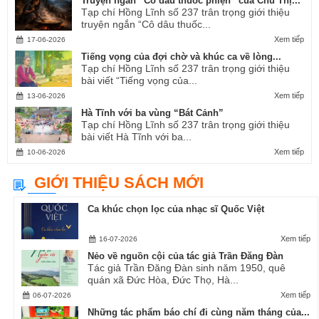
Truyện ngắn “Cô dâu thuốc phiện” của Chu Thị...
Tạp chí Hồng Lĩnh số 237 trân trọng giới thiệu
truyện ngắn “Cô dâu thuốc...
Xem tiếp
17-06-2026
Tiếng vọng của đợi chờ và khúc ca về lòng...
Tạp chí Hồng Lĩnh số 237 trân trọng giới thiệu
bài viết “Tiếng vọng của...
Xem tiếp
13-06-2026
Hà Tĩnh với ba vùng “Bát Cảnh”
Tạp chí Hồng Lĩnh số 237 trân trọng giới thiệu
bài viết Hà Tĩnh với ba...
Xem tiếp
10-06-2026
GIỚI THIỆU SÁCH MỚI
Ca khúc chọn lọc của nhạc sĩ Quốc Việt
Xem tiếp
16-07-2026
Nẻo về nguồn cội của tác giả Trần Đăng Đàn
Tác giả Trần Đăng Đàn sinh năm 1950, quê
quán xã Đức Hòa, Đức Thọ, Hà...
Xem tiếp
06-07-2026
Những tác phẩm báo chí đi cùng năm tháng của...