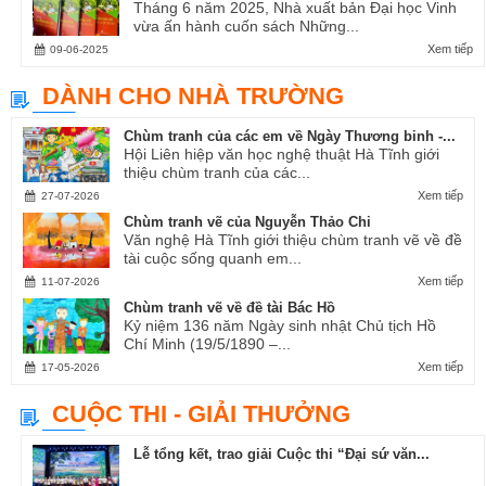
Tháng 6 năm 2025, Nhà xuất bản Đại học Vinh
vừa ấn hành cuốn sách Những...
Xem tiếp
09-06-2025
DÀNH CHO NHÀ TRƯỜNG
Chùm tranh của các em về Ngày Thương binh -...
Hội Liên hiệp văn học nghệ thuật Hà Tĩnh giới
thiệu chùm tranh của các...
Xem tiếp
27-07-2026
Chùm tranh vẽ của Nguyễn Thảo Chi
Văn nghệ Hà Tĩnh giới thiệu chùm tranh vẽ về đề
tài cuộc sống quanh em...
Xem tiếp
11-07-2026
Chùm tranh vẽ về đề tài Bác Hồ
Kỷ niệm 136 năm Ngày sinh nhật Chủ tịch Hồ
Chí Minh (19/5/1890 –...
Xem tiếp
17-05-2026
CUỘC THI - GIẢI THƯỞNG
Lễ tổng kết, trao giải Cuộc thi “Đại sứ văn...