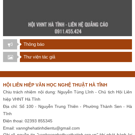
Thông báo
Thư viện tác giả
HỘI LIÊN HIỆP VĂN HỌC NGHỆ THUẬT HÀ TĨNH
Chịu trách nhiệm nội dung: Nguyễn Tùng Lĩnh - Chủ tịch Hội Liên
hiệp VHNT Hà Tĩnh
Địa chỉ: Số 100 - Nguyễn Trung Thiên - Phường Thành Sen - Hà
Tĩnh
Điện thoại: 02393 855345
Email:
vannghehatinhdientu@gmail.com
Ghi rõ nguồn tin "vanhocnghethuathatinh.org.vn" khi phát hành lại