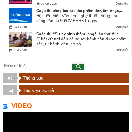
Xem tiếp
08-08-2026
Cuộc thi sáng tác các tác phẩm thơ, âm nhạc,...
Hội Liên hiệp Văn học nghệ thuật thông báo
công văn số 90/CV-HVHNT ngày...
Xem tiếp
24-07-2026
Cuộc thi “Sự hy sinh thầm lặng” lần thứ VII:...
Ở bất cứ nơi đâu có người bệnh cần được chăm
sóc, từ bệnh viện, cơ sở...
Xem tiếp
21-07-2026
Thông báo
Thư viện tác giả
VIDEO