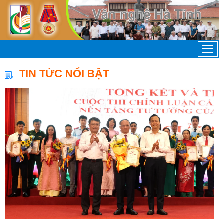
TIN TỨC NỔI BẬT