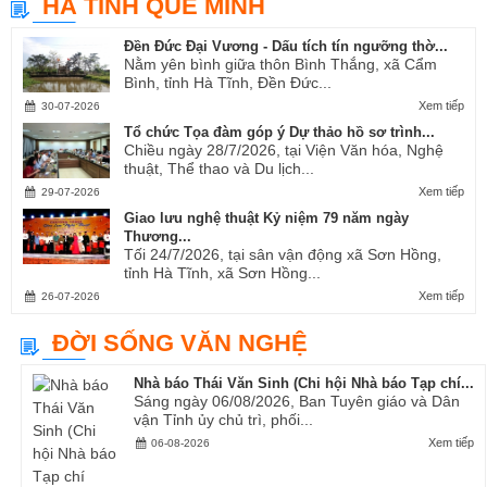
HÀ TĨNH QUÊ MÌNH
Ví, Giặm...
Đền Đức Đại Vương - Dấu tích tín ngưỡng thờ...
Nằm yên bình giữa thôn Bình Thắng, xã Cẩm
Bình, tỉnh Hà Tĩnh, Đền Đức...
Xem tiếp
30-07-2026
Tổ chức Tọa đàm góp ý Dự thảo hồ sơ trình...
Chiều ngày 28/7/2026, tại Viện Văn hóa, Nghệ
thuật, Thể thao và Du lịch...
Xem tiếp
29-07-2026
Giao lưu nghệ thuật Kỷ niệm 79 năm ngày
Thương...
Tối 24/7/2026, tại sân vận động xã Sơn Hồng,
tỉnh Hà Tĩnh, xã Sơn Hồng...
Xem tiếp
26-07-2026
ĐỜI SỐNG VĂN NGHỆ
Nhà báo Thái Văn Sinh (Chi hội Nhà báo Tạp chí...
Sáng ngày 06/08/2026, Ban Tuyên giáo và Dân
vận Tỉnh ủy chủ trì, phối...
Xem tiếp
06-08-2026