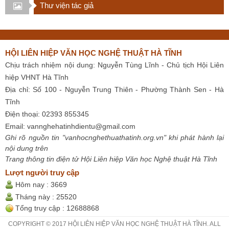
Thư viện tác giả
HỘI LIÊN HIỆP VĂN HỌC NGHỆ THUẬT HÀ TĨNH
Chịu trách nhiệm nội dung: Nguyễn Tùng Lĩnh - Chủ tịch Hội Liên
hiệp VHNT Hà Tĩnh
Địa chỉ: Số 100 - Nguyễn Trung Thiên - Phường Thành Sen - Hà
Tĩnh
Điện thoại: 02393 855345
Email:
vannghehatinhdientu@gmail.com
Ghi rõ nguồn tin "vanhocnghethuathatinh.org.vn" khi phát hành lại
nội dung trên
Trang thông tin điện tử Hội Liên hiệp Văn học Nghệ thuật Hà Tĩnh
Lượt người truy cập
Hôm nay :
3669
Tháng này :
25520
Tổng truy cập :
12688868
COPYRIGHT © 2017 HỘI LIÊN HIỆP VĂN HỌC NGHỆ THUẬT HÀ TĨNH. ALL