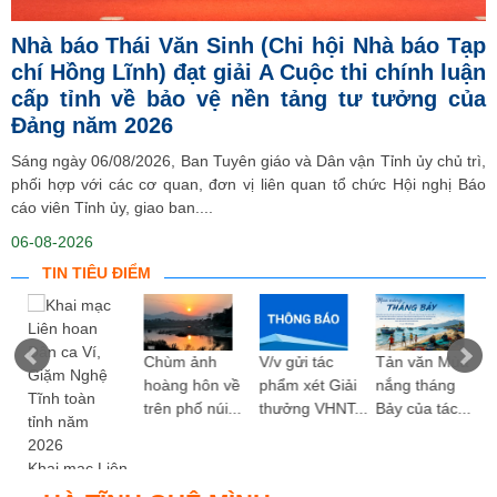
Nhà báo Thái Văn Sinh (Chi hội Nhà báo Tạp
chí Hồng Lĩnh) đạt giải A Cuộc thi chính luận
cấp tỉnh về bảo vệ nền tảng tư tưởng của
Đảng năm 2026
Sáng ngày 06/08/2026, Ban Tuyên giáo và Dân vận Tỉnh ủy chủ trì,
phối hợp với các cơ quan, đơn vị liên quan tổ chức Hội nghị Báo
cáo viên Tỉnh ủy, giao ban....
06-08-2026
TIN TIÊU ĐIỂM
ng
Chùm ảnh
V/v gửi tác
Tản văn Mùa
hoàng hôn về
phẩm xét Giải
nắng tháng
trên phố núi...
thưởng VHNT...
Bảy của tác...
Khai mạc Liên
hoan Dân ca