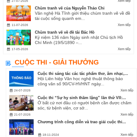
Xem tiếp
27-07-2026
Chùm tranh vẽ của Nguyễn Thảo Chi
Văn nghệ Hà Tĩnh giới thiệu chùm tranh vẽ về đề
tài cuộc sống quanh em...
Xem tiếp
11-07-2026
Chùm tranh vẽ về đề tài Bác Hồ
Kỷ niệm 136 năm Ngày sinh nhật Chủ tịch Hồ
Chí Minh (19/5/1890 –...
Xem tiếp
17-05-2026
CUỘC THI - GIẢI THƯỞNG
Cuộc thi sáng tác các tác phẩm thơ, âm nhạc,...
Hội Liên hiệp Văn học nghệ thuật thông báo
công văn số 90/CV-HVHNT ngày...
Xem tiếp
24-07-2026
Cuộc thi “Sự hy sinh thầm lặng” lần thứ VII:...
Ở bất cứ nơi đâu có người bệnh cần được chăm
sóc, từ bệnh viện, cơ sở...
Xem tiếp
21-07-2026
Chương trình công diễn và trao giải cuộc thi...
Xem tiếp
18-11-2024