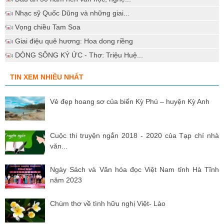
Nhạc sỹ Quốc Dũng và những giai...
Vọng chiều Tam Soa
Giai điệu quê hương: Hoa dong riềng
DÒNG SÔNG KÝ ỨC - Thơ: Triệu Huệ...
TIN XEM NHIỀU NHẤT
Vẻ đẹp hoang sơ của biển Kỳ Phú – huyện Kỳ Anh
Cuộc thi truyện ngắn 2018 - 2020 của Tạp chí nhà
văn...
Ngày Sách và Văn hóa đọc Việt Nam tỉnh Hà Tĩnh
năm 2023
Chùm thơ về tình hữu nghị Việt- Lào