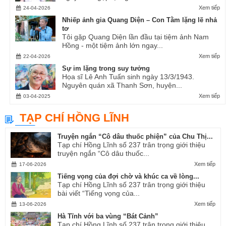
Xem tiếp
24-04-2026
Nhiếp ảnh gia Quang Diện – Con Tằm lặng lẽ nhả
tơ
Tôi gặp Quang Diện lần đầu tại tiệm ảnh Nam
Hồng - một tiệm ảnh lớn ngay...
Xem tiếp
22-04-2026
Sự im lặng trong suy tưởng
Họa sĩ Lê Anh Tuấn sinh ngày 13/3/1943.
Nguyên quán xã Thanh Sơn, huyện...
Xem tiếp
03-04-2025
TẠP CHÍ HỒNG LĨNH
Truyện ngắn “Cô dâu thuốc phiện” của Chu Thị...
Tạp chí Hồng Lĩnh số 237 trân trọng giới thiệu
truyện ngắn “Cô dâu thuốc...
Xem tiếp
17-06-2026
Tiếng vọng của đợi chờ và khúc ca về lòng...
Tạp chí Hồng Lĩnh số 237 trân trọng giới thiệu
bài viết “Tiếng vọng của...
Xem tiếp
13-06-2026
Hà Tĩnh với ba vùng “Bát Cảnh”
Tạp chí Hồng Lĩnh số 237 trân trọng giới thiệu