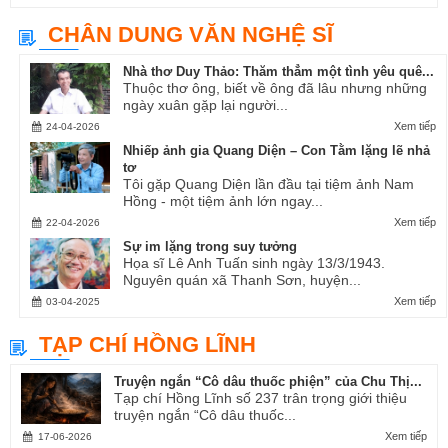
CHÂN DUNG VĂN NGHỆ SĨ
Nhà thơ Duy Thảo: Thăm thẳm một tình yêu quê...
Thuộc thơ ông, biết về ông đã lâu nhưng những
ngày xuân gặp lại người...
Xem tiếp
24-04-2026
Nhiếp ảnh gia Quang Diện – Con Tằm lặng lẽ nhả
tơ
Tôi gặp Quang Diện lần đầu tại tiệm ảnh Nam
Hồng - một tiệm ảnh lớn ngay...
Xem tiếp
22-04-2026
Sự im lặng trong suy tưởng
Họa sĩ Lê Anh Tuấn sinh ngày 13/3/1943.
Nguyên quán xã Thanh Sơn, huyện...
Xem tiếp
03-04-2025
TẠP CHÍ HỒNG LĨNH
Truyện ngắn “Cô dâu thuốc phiện” của Chu Thị...
Tạp chí Hồng Lĩnh số 237 trân trọng giới thiệu
truyện ngắn “Cô dâu thuốc...
Xem tiếp
17-06-2026