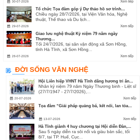
Xem tiếp
30-07-2026
Tổ chức Tọa đàm góp ý Dự thảo hồ sơ trình...
Chiều ngày 28/7/2026, tại Viện Văn hóa, Nghệ
thuật, Thể thao và Du lịch...
Xem tiếp
29-07-2026
Giao lưu nghệ thuật Kỷ niệm 79 năm ngày
Thương...
Tối 24/7/2026, tại sân vận động xã Sơn Hồng,
tỉnh Hà Tĩnh, xã Sơn Hồng...
Xem tiếp
26-07-2026
ĐỜI SỐNG VĂN NGHỆ
Hội Liên hiệp VHNT Hà Tĩnh dâng hương tri ân...
Nhân kỷ niệm 79 năm Ngày Thương binh - Liệt sĩ
(27/7/1947 - 27/7/2026),...
Xem tiếp
20-07-2026
Tọa đàm “Giải pháp quảng bá, kết nối, lan tỏa...
Xem tiếp
13-07-2026
Hà Tĩnh giành 4 huy chương tại Hội diễn Đàn,...
Sau 5 ngày diễn ra sôi nổi và giàu bản sắc, tối
8/7, tại TP. Huế, Cục...